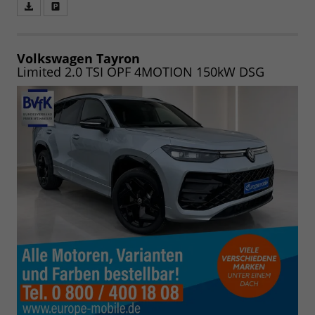
Fahrzeugangebot
Parken
als
und
PDF
vergleichen
speichern/drucken
Volkswagen Tayron
Limited 2.0 TSI OPF 4MOTION 150kW DSG