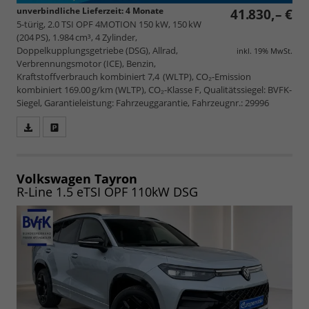
unverbindliche Lieferzeit:
4 Monate
41.830,– €
5-türig, 2.0 TSI OPF 4MOTION 150 kW, 150 kW
(204 PS), 1.984 cm³, 4 Zylinder,
Doppelkupplungsgetriebe (DSG), Allrad,
inkl. 19% MwSt.
Verbrennungsmotor (ICE), Benzin,
Kraftstoffverbrauch kombiniert 7,4 (WLTP), CO₂-Emission
kombiniert 169.00 g/km (WLTP), CO₂-Klasse F, Qualitätssiegel: BVFK-
Siegel, Garantieleistung: Fahrzeuggarantie, Fahrzeugnr.: 29996
Fahrzeugangebot
Parken
als
und
PDF
vergleichen
speichern/drucken
Volkswagen Tayron
R-Line 1.5 eTSI OPF 110kW DSG