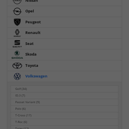
Nissan
Opel
Peugeot
Renault
Seat
Skoda
Toyota
Volkswagen
Golf
(34)
ID.3
(7)
Passat Variant
(9)
Polo
(6)
T-Cross
(17)
T-Roc
(6)
Taigo
(12)