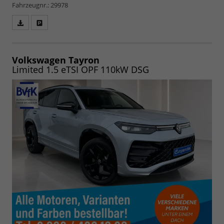
Fahrzeugnr.: 29978
Fahrzeugangebot
Parken
als
und
PDF
vergleichen
speichern/drucken
Volkswagen Tayron
Limited 1.5 eTSI OPF 110kW DSG