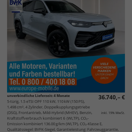
unverbindliche Lieferzeit:
4 Monate
36.740,– €
5-türig, 1.5 eTSI OPF 110 kW, 110 kW (150 PS),
1.498 cm³, 4 Zylinder, Doppelkupplungsgetriebe
(DSG), Frontantrieb, Mild-Hybrid (MHEV), Benzin,
inkl. 19% MwSt.
Kraftstoffverbrauch kombiniert 6 (WLTP), CO₂-
Emission kombiniert 136.00 g/km (WLTP), CO₂-Klasse E,
Qualitätssiegel: BVFK-Siegel, Garantieleistung: Fahrzeuggarantie,