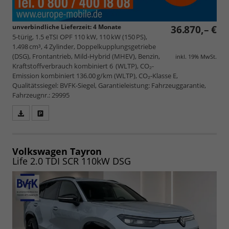
unverbindliche Lieferzeit:
4 Monate
36.870,– €
5-türig, 1.5 eTSI OPF 110 kW, 110 kW (150 PS),
1.498 cm³, 4 Zylinder, Doppelkupplungsgetriebe
(DSG), Frontantrieb, Mild-Hybrid (MHEV), Benzin,
inkl. 19% MwSt.
Kraftstoffverbrauch kombiniert 6 (WLTP), CO₂-
Emission kombiniert 136.00 g/km (WLTP), CO₂-Klasse E,
Qualitätssiegel: BVFK-Siegel, Garantieleistung: Fahrzeuggarantie,
Fahrzeugnr.: 29995
Fahrzeugangebot
Parken
als
und
PDF
vergleichen
speichern/drucken
Volkswagen Tayron
Life 2.0 TDI SCR 110kW DSG