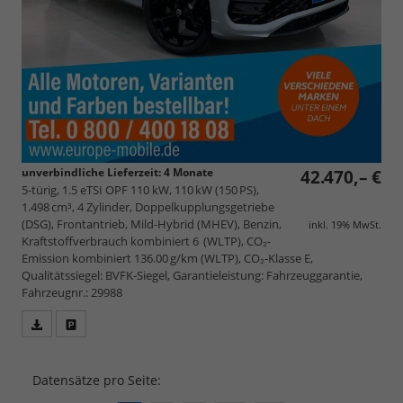
unverbindliche Lieferzeit:
4 Monate
42.470,– €
5-türig, 1.5 eTSI OPF 110 kW, 110 kW (150 PS),
1.498 cm³, 4 Zylinder, Doppelkupplungsgetriebe
(DSG), Frontantrieb, Mild-Hybrid (MHEV), Benzin,
inkl. 19% MwSt.
Kraftstoffverbrauch kombiniert 6 (WLTP), CO₂-
Emission kombiniert 136.00 g/km (WLTP), CO₂-Klasse E,
Qualitätssiegel: BVFK-Siegel, Garantieleistung: Fahrzeuggarantie,
Fahrzeugnr.: 29988
Fahrzeugangebot
Parken
als
und
PDF
vergleichen
Datensätze pro Seite:
speichern/drucken