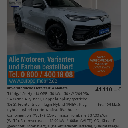
unverbindliche Lieferzeit:
4 Monate
41.110,– €
5-türig, 1.5 eHybrid OPF 150 kW, 150 kW (204 PS),
1.498 cm³, 4 Zylinder, Doppelkupplungsgetriebe
(DSG), Frontantrieb, Plugin-Hybrid (PHEV), Plugin-
inkl. 19% MwSt.
Hybrid, Hybrid Benzin, Kraftstoffverbrauch
kombiniert 5,9 (WLTP), CO₂-Emission kombiniert 37.00 g/km
(WLTP), Stromverbrauch 13.90 kWh/100km (WLTP), CO₂-Klasse B
(gewichtet, kombiniert), E (bei entladener Batterie), Qualitätssiegel: