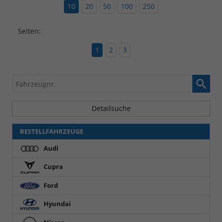
10
20
50
100
250
Seiten:
1
2
3
Fahrzeugnr.
Detailsuche
BESTELLFAHRZEUGE
Audi
Cupra
Ford
Hyundai