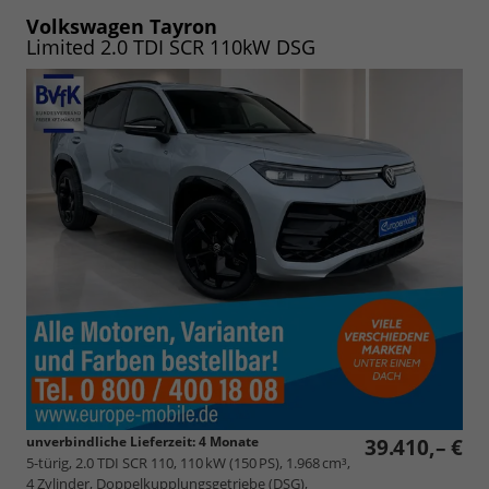
PDF
vergleichen
speichern/drucken
Volkswagen Tayron
Limited 2.0 TDI SCR 110kW DSG
unverbindliche Lieferzeit:
4 Monate
39.410,– €
5-türig, 2.0 TDI SCR 110, 110 kW (150 PS), 1.968 cm³,
4 Zylinder, Doppelkupplungsgetriebe (DSG),