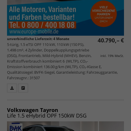
unverbindliche Lieferzeit:
4 Monate
40.790,– €
5-türig, 1.5 eTSI OPF 110 kW, 110 kW (150 PS),
1.498 cm³, 4 Zylinder, Doppelkupplungsgetriebe
(DSG), Frontantrieb, Mild-Hybrid (MHEV), Benzin,
inkl. 19% MwSt.
Kraftstoffverbrauch kombiniert 6 (WLTP), CO₂-
Emission kombiniert 136.00 g/km (WLTP), CO₂-Klasse E,
Qualitätssiegel: BVFK-Siegel, Garantieleistung: Fahrzeuggarantie,
Fahrzeugnr.: 31507
Fahrzeugangebot
Parken
als
und
PDF
vergleichen
speichern/drucken
Volkswagen Tayron
Life 1.5 eHybrid OPF 150kW DSG