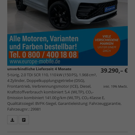
unverbindliche Lieferzeit:
4 Monate
39.290,– €
5-türig, 2.0 TDI SCR 110, 110 kW (150 PS), 1.968 cm³,
4 Zylinder, Doppelkupplungsgetriebe (DSG),
Frontantrieb, Verbrennungsmotor (ICE), Diesel,
inkl. 19% MwSt.
Kraftstoffverbrauch kombiniert 5,4 (WLTP), CO₂-
Emission kombiniert 141.00 g/km (WLTP), CO₂-Klasse E,
Qualitätssiegel: BVFK-Siegel, Garantieleistung: Fahrzeuggarantie,
Fahrzeugnr.: 29981
Fahrzeugangebot
Parken
als
und