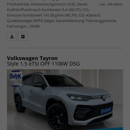
Frontantrieb, Verbrennungsmotor (ICE), Diesel,
inkl. 19% MwSt.
Kraftstoffverbrauch kombiniert 5,4 (WLTP), CO₂-
Emission kombiniert 141.00 g/km (WLTP), CO₂-Klasse E,
Qualitätssiegel: BVFK-Siegel, Garantieleistung: Fahrzeuggarantie,
Fahrzeugnr.: 29998
Fahrzeugangebot
Parken
als
und
PDF
vergleichen
speichern/drucken
Volkswagen Tayron
Style 1.5 eTSI OPF 110kW DSG