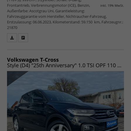
Frontantrieb, Verbrennungsmotor (ICE), Benzin,
inkl. 19% MwSt.
Außenfarbe: Ascotgrau Uni, Garantieleistung:
Fahrzeuggarantie vom Hersteller, Nichtraucher-Fahrzeug,
Erstzulassung: 06.06.2023, Kilometerstand: 59.150 km, Fahrzeugnr.:
21870
Fahrzeugangebot
Parken
als
und
PDF
vergleichen
speichern/drucken
Volkswagen T-Cross
Style (D4) "25th Anniversary" 1.0 TSI OPF 110 WINTER|ACC|LED|NAV|CLIMA|UVM. (Vorlauf 06.08.2026)