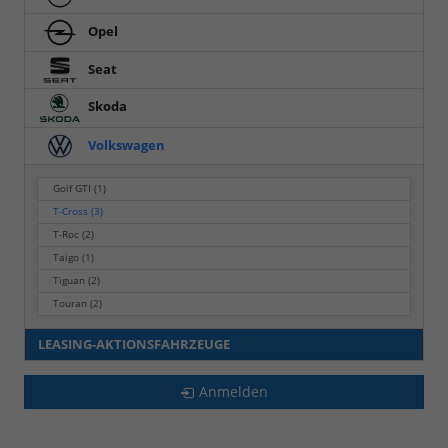
Opel
Seat
Skoda
Volkswagen
Golf GTI
(1)
T-Cross
(3)
T-Roc
(2)
Taigo
(1)
Tiguan
(2)
Touran
(2)
LEASING-AKTIONSFAHRZEUGE
Anmelden