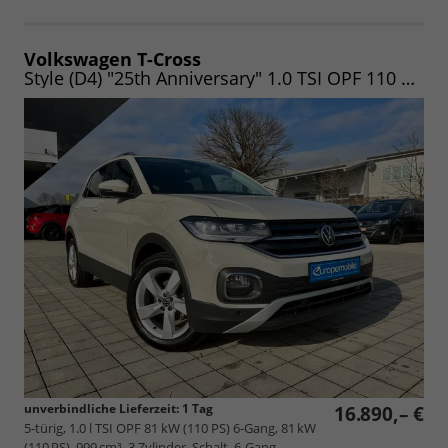
Volkswagen T-Cross
Style (D4) "25th Anniversary" 1.0 TSI OPF 110 WINTER|ACC|LED|NAV|CLIMA| UVM.
unverbindliche Lieferzeit:
1 Tag
16.890,– €
5-türig, 1.0 l TSI OPF 81 kW (110 PS) 6-Gang, 81 kW
(110 PS), 999 cm³, 3 Zylinder, Schalt. 6-Gang,