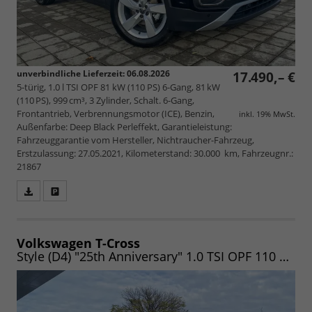
unverbindliche Lieferzeit:
06.08.2026
17.490,– €
5-türig, 1.0 l TSI OPF 81 kW (110 PS) 6-Gang, 81 kW
(110 PS), 999 cm³, 3 Zylinder, Schalt. 6-Gang,
Frontantrieb, Verbrennungsmotor (ICE), Benzin,
inkl. 19% MwSt.
Außenfarbe: Deep Black Perleffekt, Garantieleistung:
Fahrzeuggarantie vom Hersteller, Nichtraucher-Fahrzeug,
Erstzulassung: 27.05.2021, Kilometerstand: 30.000 km, Fahrzeugnr.:
21867
Fahrzeugangebot
Parken
als
und
PDF
vergleichen
speichern/drucken
Volkswagen T-Cross
Style (D4) "25th Anniversary" 1.0 TSI OPF 110 WINTER|ACC|LED|NAV|CLIMA|4JGarantie|UVM. (Vorlauf 06.08.2026)