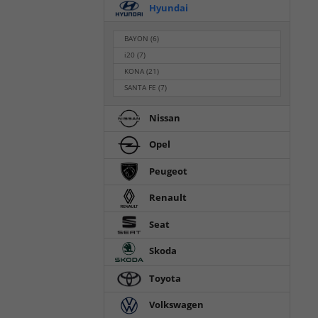
Hyundai
BAYON
(6)
i20
(7)
KONA
(21)
SANTA FE
(7)
Nissan
Opel
Peugeot
Renault
Seat
Skoda
Toyota
Volkswagen