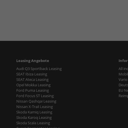
Leasing Angebote
Info
Audi Q3 Sportback Leasing
All i
SEAT Ibiza Leasing
Mobil
SEAT Ateca Leasing
Vario
Opel Mokka Leasing
Deut
Ford Puma Leasing
EU N
Ford Focus ST Leasing
Reimp
Nissan Qashqai Leasing
Nissan X-Trail Leasing
Skoda Kamiq Leasing
Skoda Karoq Leasing
Skoda Scala Leasing