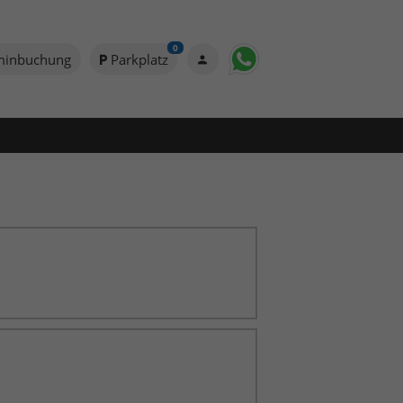
0
minbuchung
Parkplatz