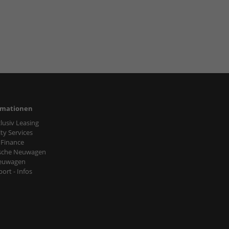
rmationen
nclusiv Leasing
ty Services
 Finance
sche Neuwagen
euwagen
ort - Infos