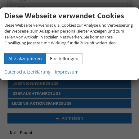
Rafale
(4)
Diese Webseite verwendet Cookies
Symbioz
(7)
Diese Webseite verwendet u.a. Cookies zur Analyse und Verbesserung
Seat
der Webseite, zum Ausspielen personalisierter Anzeigen und zum
Teilen von Artikeln in sozialen Netzwerken. Sie können Ihre
Skoda
Einwilligung jederzeit mit Wirkung für die Zukunft widerrufen.
Toyota
Alle akzeptieren
Einstellungen
Volkswagen
Datenschutzerklärung
Impressum
VORBESTELLTE FAHRZEUGE
LAGER NEUFAHRZEUGE
GEBRAUCHTFAHRZEUGE
LEASING-AKTIONSFAHRZEUGE
Anmelden