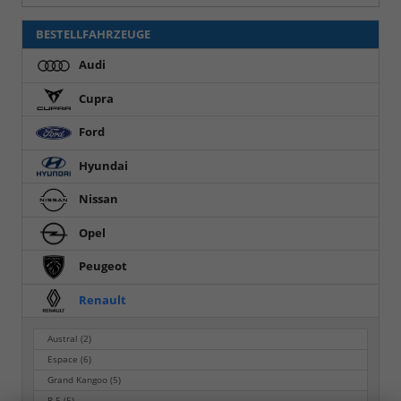
BESTELLFAHRZEUGE
Audi
Cupra
Ford
Hyundai
Nissan
Opel
Peugeot
Renault
Austral
(2)
Espace
(6)
Grand Kangoo
(5)
R 5
(5)