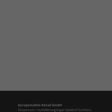
Europemobile Retail GmbH
Showroom / Auslieferungslager Saaldorf-Surheim,