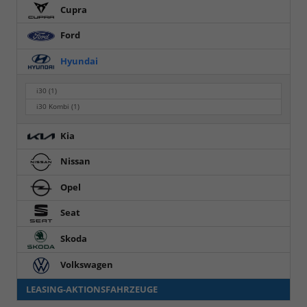
Cupra
Ford
Hyundai
i30
(1)
i30 Kombi
(1)
Kia
Nissan
Opel
Seat
Skoda
Volkswagen
LEASING-AKTIONSFAHRZEUGE