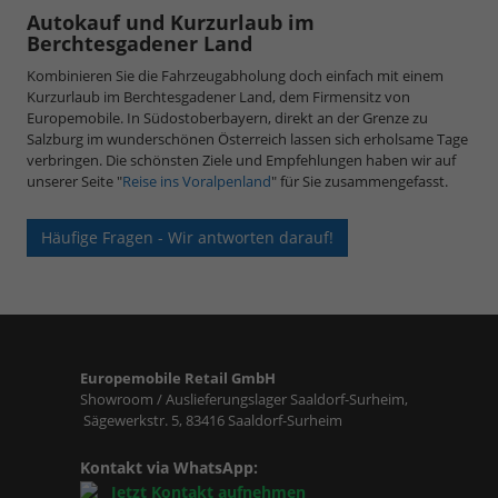
Autokauf und Kurzurlaub im
Berchtesgadener Land
Kombinieren Sie die Fahrzeugabholung doch einfach mit einem
Kurzurlaub im Berchtesgadener Land, dem Firmensitz von
Europemobile. In Südostoberbayern, direkt an der Grenze zu
Salzburg im wunderschönen Österreich lassen sich erholsame Tage
verbringen. Die schönsten Ziele und Empfehlungen haben wir auf
unserer Seite "
Reise ins Voralpenland
" für Sie zusammengefasst.
Häufige Fragen - Wir antworten darauf!
Europemobile Retail GmbH
Showroom / Auslieferungslager Saaldorf-Surheim,
Sägewerkstr. 5, 83416 Saaldorf-Surheim
Kontakt via WhatsApp:
Jetzt Kontakt aufnehmen