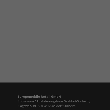
Europemobile Retail GmbH
Showroom / Auslieferungslager Saaldorf-Surheim,
Sägewerkstr. 5, 83416 Saaldorf-Surheim