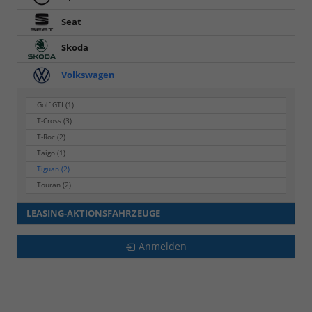
Seat
Skoda
Volkswagen
Golf GTI
(1)
T-Cross
(3)
T-Roc
(2)
Taigo
(1)
Tiguan
(2)
Touran
(2)
LEASING-AKTIONSFAHRZEUGE
Anmelden