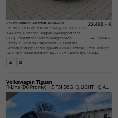
unverbindliche Lieferzeit:
02.08.2025
22.490,– €
5-türig, 1.5 TSI EVO 150 DSG 1541kg, 110 kW (150 PS),
1.498 cm³, 4 Zylinder, Doppelkupplungsgetriebe
(DSG), Frontantrieb, Verbrennungsmotor (ICE),
inkl. 19% MwSt.
Benzin, Außenfarbe: Nightshade Blue Metallic,
Garantieleistung: Fahrzeuggarantie vom Hersteller, Erstzulassung:
24.03.2021, Kilometerstand: 84.272 km, Fahrzeugnr.: 18044
Fahrzeugangebot
Parken
als
und
PDF
vergleichen
speichern/drucken
Volkswagen Tiguan
R-Line (D6 Promo) 1.5 TSI DSG IQ.LIGHT|IQ.AS|NAV|SOUND|EASY|UVM. (Vorlauf 14.07.2026)