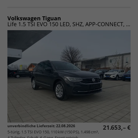
Volkswagen Tiguan
Life 1.5 TSI EVO 150 LED, SHZ, APP-CONNECT, CAM, AHK, UVM (Vorlauf 22.08.2026)
unverbindliche Lieferzeit:
22.08.2026
21.653,– €
5-türig, 1.5 TSI EVO 150, 110 kW (150 PS), 1.498 cm³,
4 Zylinder, Schalt. 6-Gang, Frontantrieb,