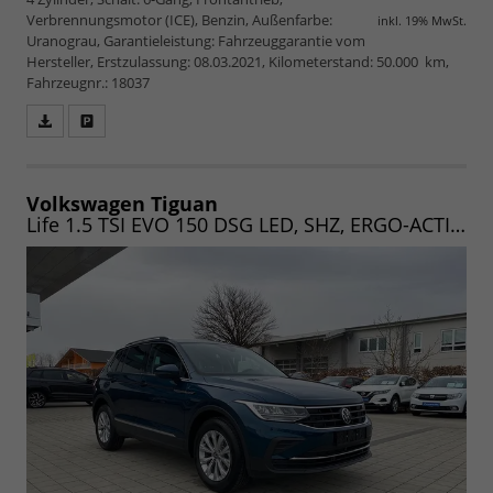
Verbrennungsmotor (ICE), Benzin, Außenfarbe:
inkl. 19% MwSt.
Uranograu, Garantieleistung: Fahrzeuggarantie vom
Hersteller, Erstzulassung: 08.03.2021, Kilometerstand: 50.000 km,
Fahrzeugnr.: 18037
Fahrzeugangebot
Parken
als
und
PDF
vergleichen
speichern/drucken
Volkswagen Tiguan
Life 1.5 TSI EVO 150 DSG LED, SHZ, ERGO-ACTIV, APP-CONNECT, CAM, UVM (Vorlauf 02.08.2025)