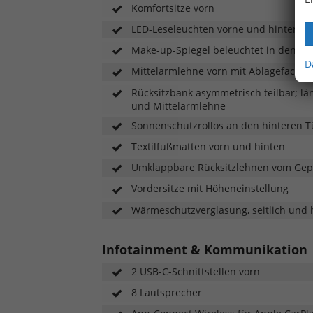
Komfortsitze vorn
LED-Leseleuchten vorne und hinten
Make-up-Spiegel beleuchtet in den S
D
Mittelarmlehne vorn mit Ablagefach, 1
Rücksitzbank asymmetrisch teilbar; lä
und Mittelarmlehne
Sonnenschutzrollos an den hinteren 
Textilfußmatten vorn und hinten
Umklappbare Rücksitzlehnen vom Ge
Vordersitze mit Höheneinstellung
Wärmeschutzverglasung, seitlich und 
Infotainment & Kommunikation
2 USB-C-Schnittstellen vorn
8 Lautsprecher