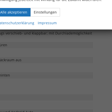
Alle akzeptieren
Einstellungen
onnenblenden
atenschutzerklärung
Impressum
2-V-Steckdose in der Mittelkonsole vorn
ngs verschieb- und klappbar; mit Durchlademöglichkeit
Türen
päckraum aus
hinten