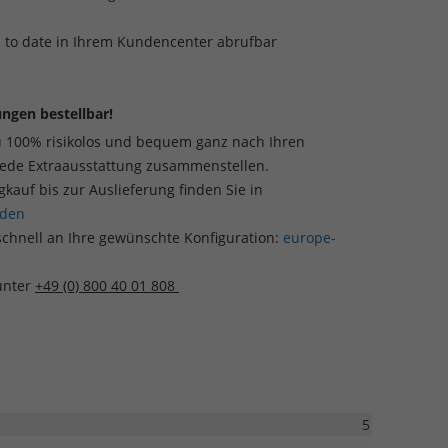
p to date in Ihrem Kundencenter abrufbar
ngen bestellbar!
u 100% risikolos und bequem ganz nach Ihren
jede Extraausstattung zusammenstellen.
auf bis zur Auslieferung finden Sie in
aden
schnell an Ihre gewünschte Konfiguration:
europe-
 unter
+49 (0) 800 40 01 808
5