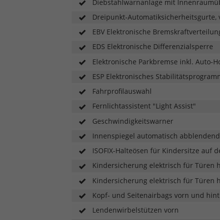
mit
Diebstahlwarnanlage mit Innenraum
4Motion
Dreipunkt-Automatiksicherheitsgurte, 
Getriebe
bestellbar
EBV Elektronische Bremskraftverteilun
EDS Elektronische Differenzialsperre
Elektronische Parkbremse inkl. Auto-H
ESP Elektronisches Stabilitätsprogram
Fahrprofilauswahl
Fernlichtassistent "Light Assist"
Geschwindigkeitswarner
Innenspiegel automatisch abblendend
ISOFIX-Halteösen für Kindersitze auf 
Kindersicherung elektrisch für Türen 
Kindersicherung elektrisch für Türen 
Kopf- und Seitenairbags vorn und hint
Lendenwirbelstützen vorn