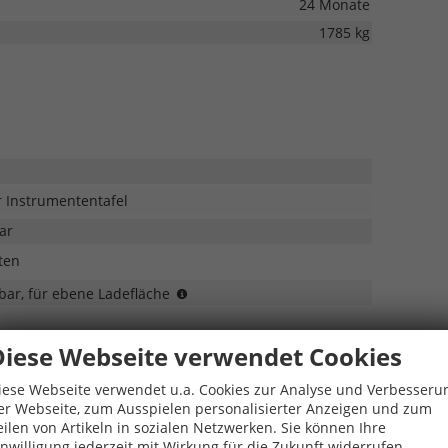
24 Monate
1785 kg
r Instrumententafel
ar
ten
Nicht
bar, für ebene Ladefläche
für
eHybrid
Diese Webseite verwendet Cookies
iese Webseite verwendet u.a. Cookies zur Analyse und Verbesseru
er Webseite, zum Ausspielen personalisierter Anzeigen und zum
t Aktiv-Kombifilter, Bedienelementen hinten und 3-
eilen von Artikeln in sozialen Netzwerken. Sie können Ihre
inwilligung jederzeit mit Wirkung für die Zukunft widerrufen.