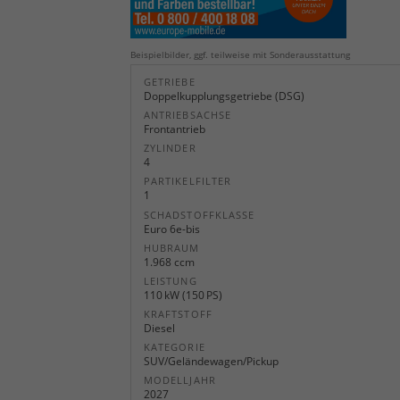
Beispielbilder, ggf. teilweise mit Sonderausstattung
GETRIEBE
Doppelkupplungsgetriebe (DSG)
ANTRIEBSACHSE
Frontantrieb
ZYLINDER
4
PARTIKELFILTER
1
SCHADSTOFFKLASSE
Euro 6e-bis
HUBRAUM
1.968 ccm
LEISTUNG
110 kW (150 PS)
KRAFTSTOFF
Diesel
KATEGORIE
SUV/Geländewagen/Pickup
MODELLJAHR
2027