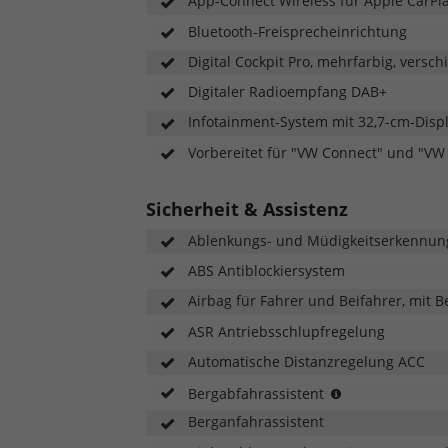
App-Connect Wireless für Apple CarPl
Bluetooth-Freisprecheinrichtung
Digital Cockpit Pro, mehrfarbig, versch
Digitaler Radioempfang DAB+
Infotainment-System mit 32,7-cm-Displa
Vorbereitet für "VW Connect" und "VW
Sicherheit & Assistenz
Ablenkungs- und Müdigkeitserkennun
ABS Antiblockiersystem
Airbag für Fahrer und Beifahrer, mit B
ASR Antriebsschlupfregelung
Automatische Distanzregelung ACC
Nur
Bergabfahrassistent
in
Berganfahrassistent
Verbindung