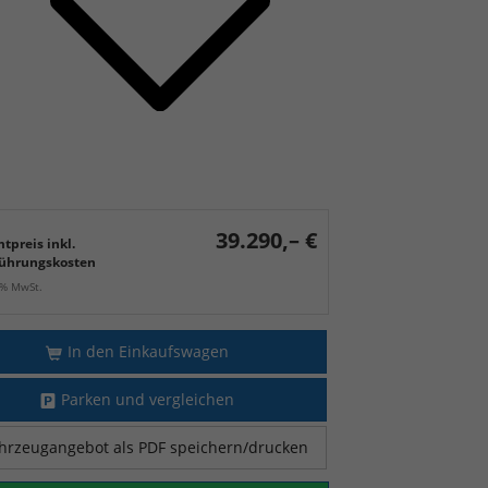
39.290,– €
tpreis inkl.
ührungskosten
9% MwSt.
In den Einkaufswagen
Parken und vergleichen
hrzeugangebot als PDF speichern/drucken