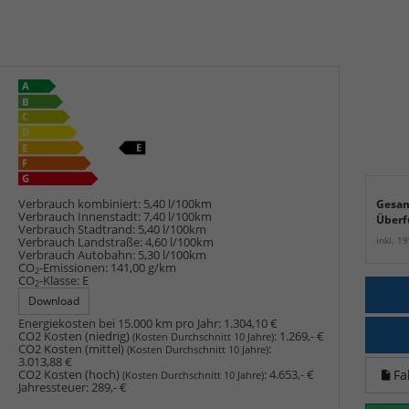
Verbrauch kombiniert:
5,40 l/100km
Gesam
Verbrauch Innenstadt:
7,40 l/100km
Überf
Verbrauch Stadtrand:
5,40 l/100km
inkl. 1
Verbrauch Landstraße:
4,60 l/100km
Verbrauch Autobahn:
5,30 l/100km
CO
-Emissionen:
141,00 g/km
2
CO
-Klasse:
E
2
Download
Energiekosten bei 15.000 km pro Jahr:
1.304,10 €
CO2 Kosten (niedrig)
:
1.269,- €
(Kosten Durchschnitt 10 Jahre)
CO2 Kosten (mittel)
:
(Kosten Durchschnitt 10 Jahre)
3.013,88 €
Fa
CO2 Kosten (hoch)
:
4.653,- €
(Kosten Durchschnitt 10 Jahre)
Jahressteuer:
289,- €