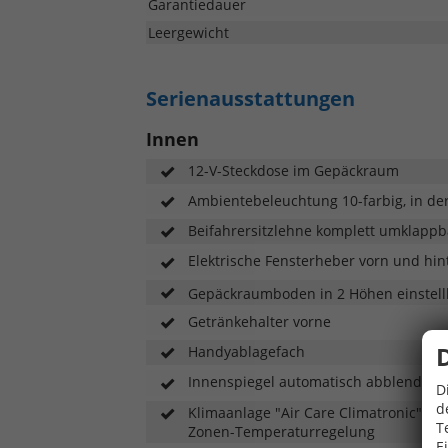
Garantiedauer
Leergewicht
Serienausstattungen
Innen
12-V-Steckdose im Gepäckraum
Ambientebeleuchtung 10-farbig, in de
Beifahrersitzlehne komplett umklappb
Elektrische Fensterheber vorn und hin
Gepäckraumboden in 2 Höhen einstell
Getränkehalter vorne
Handyablagefach
Innenspiegel automatisch abblendend
D
d
Klimaanlage "Air Care Climatronic" mi
T
Zonen-Temperaturregelung
E