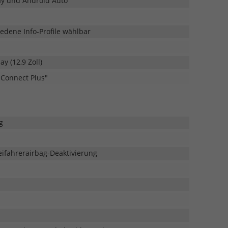
ay und Android Auto
iedene Info-Profile wählbar
y (12,9 Zoll)
 Connect Plus"
g
eifahrerairbag-Deaktivierung