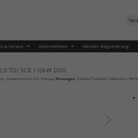
Ter
fo & Service
Unternehmen
Händler-Registrierung
 2.0 TDI SCR 110kW DSG
te
, Landesversion: EU - Europa,
Neuwagen
, Saaldorf-Surheim / München / Berli