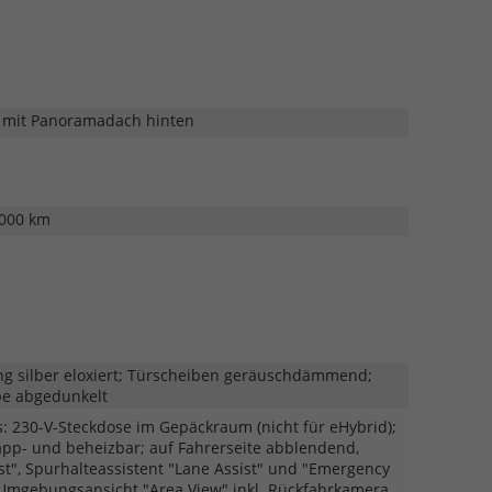
 mit Panoramadach hinten
.000 km
ng silber eloxiert; Türscheiben geräuschdämmend;
be abgedunkelt
: 230-V-Steckdose im Gepäckraum (nicht für eHybrid);
lapp- und beheizbar; auf Fahrerseite abblendend,
st", Spurhalteassistent "Lane Assist" und "Emergency
; Umgebungsansicht "Area View" inkl. Rückfahrkamera