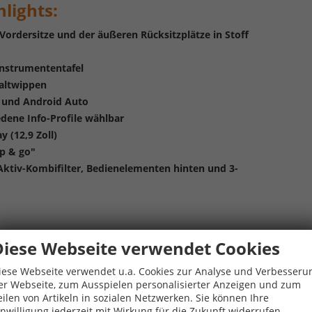
lights:
Vordersitze und der äußeren Rücksitzplätze in Stoff
Instrumententafel
haltwippen
y und Android Auto
edene Info-Profile wählbar
 (12,9 Zoll)
p & go"
Aktiv-Kombifilter, Bedienelementen hinten und 3-
 "Keyless Access"
Diese Webseite verwendet Cookies
leuchten; Abbiege- und Schlechtwetterlicht;
iese Webseite verwendet u.a. Cookies zur Analyse und Verbesseru
er Webseite, zum Ausspielen personalisierter Anzeigen und zum
it dynamischem Kurvenfahrlicht
eilen von Artikeln in sozialen Netzwerken. Sie können Ihre
in Schwarz, Oberfläche glanzgedreht
inwilligung jederzeit mit Wirkung für die Zukunft widerrufen.