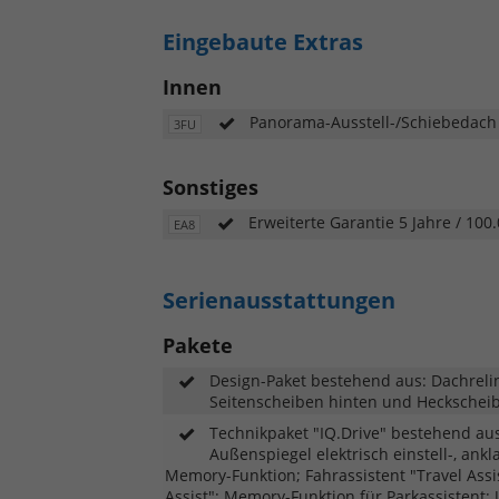
Eingebaute Extras
Innen
Panorama-Ausstell-/Schiebedach
3FU
Sonstiges
Erweiterte Garantie 5 Jahre / 100
EA8
Serienausstattungen
Pakete
Design-Paket bestehend aus: Dachreli
Seitenscheiben hinten und Heckschei
Technikpaket "IQ.Drive" bestehend aus
Außenspiegel elektrisch einstell-, ank
Memory-Funktion; Fahrassistent "Travel Assi
Assist"; Memory-Funktion für Parkassistent