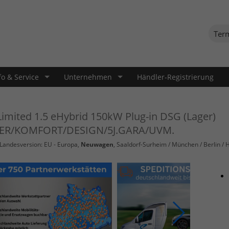
Ter
fo & Service
Unternehmen
Händler-Registrierung
 Limited 1.5 eHybrid 150kW Plug-in DSG (Lager)
TER/KOMFORT/DESIGN/5J.GARA/UVM.
 Landesversion: EU - Europa,
Neuwagen
, Saaldorf-Surheim / München / Berlin / 