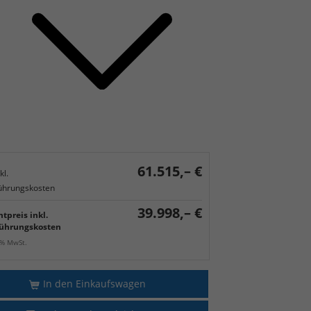
61.515,– €
kl.
ührungskosten
39.998,– €
tpreis inkl.
ührungskosten
9% MwSt.
In den Einkaufswagen