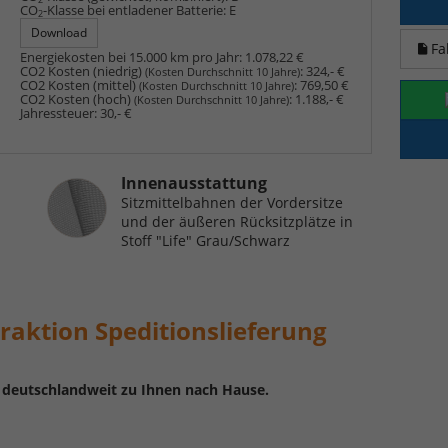
CO
-Klasse bei entladener Batterie:
E
2
Download
Fa
Energiekosten bei 15.000 km pro Jahr:
1.078,22 €
CO2 Kosten (niedrig)
:
324,- €
(Kosten Durchschnitt 10 Jahre)
CO2 Kosten (mittel)
:
769,50 €
(Kosten Durchschnitt 10 Jahre)
CO2 Kosten (hoch)
:
1.188,- €
(Kosten Durchschnitt 10 Jahre)
Jahressteuer:
30,- €
Innenausstattung
Innenausstattung
Sitzmittelbahnen der Vordersitze
und der äußeren Rücksitzplätze in
Stoff "Life" Grau/Schwarz
raktion Speditionslieferung
n deutschlandweit zu Ihnen nach Hause.