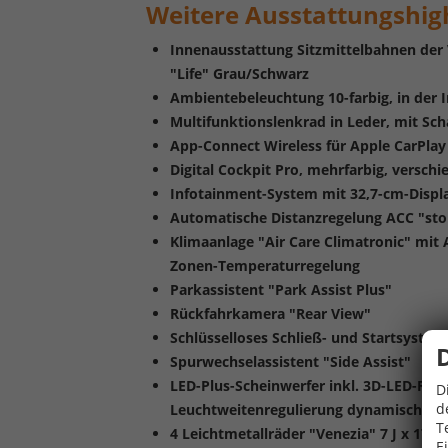
Weitere
Ausstattungshigh
Innenausstattung Sitzmittelbahnen der 
"Life" Grau/Schwarz
Ambientebeleuchtung 10-farbig, in der 
Multifunktionslenkrad in Leder, mit Sc
App-Connect Wireless für Apple CarPla
Digital Cockpit Pro, mehrfarbig, verschi
Infotainment-System mit 32,7-cm-Display
Automatische Distanzregelung ACC "sto
Klimaanlage "Air Care Climatronic" mit 
Zonen-Temperaturregelung
Parkassistent "Park Assist Plus"
Rückfahrkamera "Rear View"
Schlüsselloses Schließ- und Startsystem
Spurwechselassistent "Side Assist"
LED-Plus-Scheinwerfer inkl. 3D-LED-Rück
D
d
Leuchtweitenregulierung dynamisch, m
T
4 Leichtmetallräder "Venezia" 7 J x 17 
E