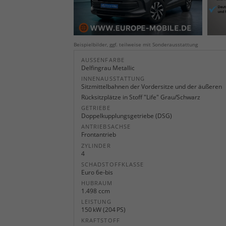
Beispielbilder, ggf. teilweise mit Sonderausstattung
AUSSENFARBE
Delfingrau Metallic
INNENAUSSTATTUNG
Sitzmittelbahnen der Vordersitze und der äußeren
Rücksitzplätze in Stoff "Life" Grau/Schwarz
GETRIEBE
Doppelkupplungsgetriebe (DSG)
ANTRIEBSACHSE
Frontantrieb
ZYLINDER
4
SCHADSTOFFKLASSE
Euro 6e-bis
HUBRAUM
1.498 ccm
LEISTUNG
150 kW (204 PS)
KRAFTSTOFF