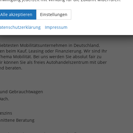
Alle akzeptieren
Einstellungen
ahrten sind nur in unserer Zweigniederlassung in
atenschutzerklärung
Impressum
möglich.
eliebtesten Mobilitätsunternehmen in Deutschland.
en beim Kauf, Leasing oder Finanzierung. Wir sind Ihr
ma Mobilität. Bei uns werden Sie absolut fair zu
ir können Sie als freies Autohandelszentrum mit über
nd beraten.
- und Gebrauchtwagen
Dach.
reszins
nittene Beratung