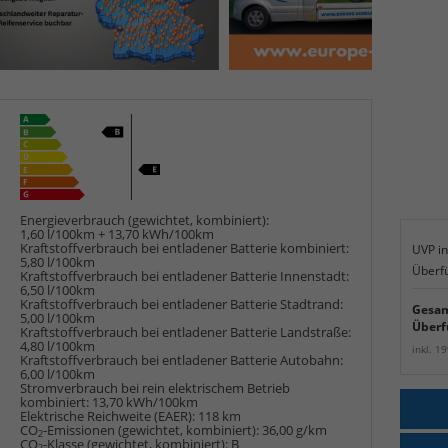
Energieverbrauch (gewichtet, kombiniert):
1,60 l/100km + 13,70 kWh/100km
Kraftstoffverbrauch bei entladener Batterie kombiniert:
UVP in
5,80 l/100km
Überf
Kraftstoffverbrauch bei entladener Batterie Innenstadt:
6,50 l/100km
Kraftstoffverbrauch bei entladener Batterie Stadtrand:
Gesam
5,00 l/100km
Überf
Kraftstoffverbrauch bei entladener Batterie Landstraße:
4,80 l/100km
inkl. 1
Kraftstoffverbrauch bei entladener Batterie Autobahn:
6,00 l/100km
Stromverbrauch bei rein elektrischem Betrieb
kombiniert:
13,70 kWh/100km
Elektrische Reichweite (EAER):
118 km
CO
-Emissionen (gewichtet, kombiniert):
36,00 g/km
2
CO
-Klasse (gewichtet, kombiniert):
B
2