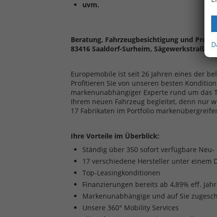
uvm.
Beratung, Fahrzeugbesichtigung und Probef
D
83416 Saaldorf-Surheim, Sägewerkstraße 5 
Europemobile ist seit 26 Jahren eines der b
Profitieren Sie von unseren besten Kondition
markenunabhängiger Experte rund um das The
Ihrem neuen Fahrzeug begleitet, denn nur w
17 Fabrikaten im Portfolio markenübergreife
Ihre Vorteile im Überblick:
Ständig über 350 sofort verfügbare Neu
17 verschiedene Hersteller unter einem 
Top-Leasingkonditionen
Finanzierungen bereits ab 4,89% eff. Jah
Markenunabhängige und auf Sie zugesch
Unsere 360° Mobility Services