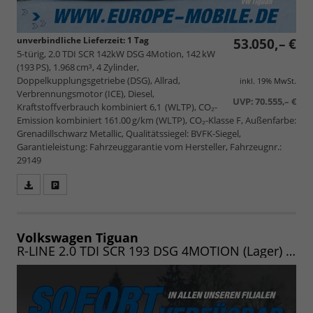
unverbindliche Lieferzeit:
1 Tag
53.050,– €
5-türig, 2.0 TDI SCR 142kW DSG 4Motion, 142 kW
(193 PS), 1.968 cm³, 4 Zylinder,
Doppelkupplungsgetriebe (DSG), Allrad,
inkl. 19% MwSt.
Verbrennungsmotor (ICE), Diesel,
UVP:
70.555,– €
Kraftstoffverbrauch kombiniert 6,1 (WLTP), CO₂-
Emission kombiniert 161.00 g/km (WLTP), CO₂-Klasse F, Außenfarbe:
Grenadillschwarz Metallic, Qualitätssiegel: BVFK-Siegel,
Garantieleistung: Fahrzeuggarantie vom Hersteller, Fahrzeugnr.:
29149
Fahrzeugangebot
Parken
als
und
PDF
vergleichen
speichern/drucken
Volkswagen Tiguan
R-LINE 2.0 TDI SCR 193 DSG 4MOTION (Lager) NAV/MATRIX/PANO/19"/KOMFORT/WINTER/LED/UVM.