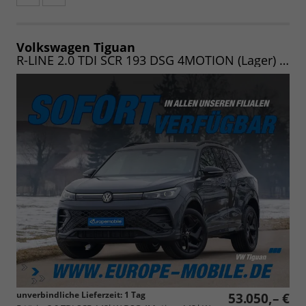
Fahrzeugangebot
Parken
als
und
PDF
vergleichen
speichern/drucken
Volkswagen Tiguan
R-LINE 2.0 TDI SCR 193 DSG 4MOTION (Lager) NAV/MATRIX/PANO/19"/KOMFORT/WINTER/LED/UVM.
unverbindliche Lieferzeit:
1 Tag
53.050,– €