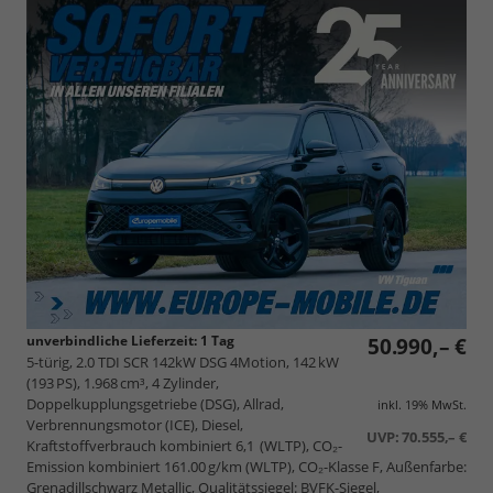
unverbindliche Lieferzeit:
1 Tag
50.990,– €
5-türig, 2.0 TDI SCR 142kW DSG 4Motion, 142 kW
(193 PS), 1.968 cm³, 4 Zylinder,
Doppelkupplungsgetriebe (DSG), Allrad,
inkl. 19% MwSt.
Verbrennungsmotor (ICE), Diesel,
UVP:
70.555,– €
Kraftstoffverbrauch kombiniert 6,1 (WLTP), CO₂-
Emission kombiniert 161.00 g/km (WLTP), CO₂-Klasse F, Außenfarbe:
Grenadillschwarz Metallic, Qualitätssiegel: BVFK-Siegel,