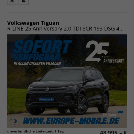
Fahrzeugangebot
Parken
als
und
PDF
vergleichen
speichern/drucken
Volkswagen Tiguan
R-LINE 25 Anniversary 2.0 TDI SCR 193 DSG 4MOTION (Lager) NAV.MAX/PANO/20"/KOMFORT/WINTER/LED/UVM.
unverbindliche Lieferzeit:
1 Tag
48.995,– €