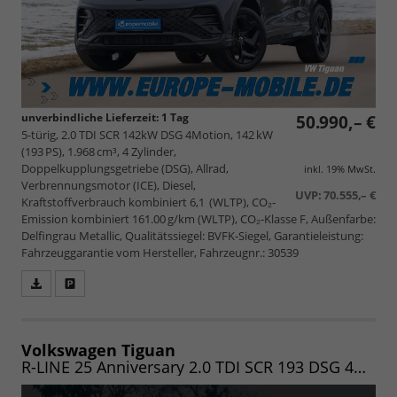
unverbindliche Lieferzeit:
1 Tag
50.990,– €
5-türig, 2.0 TDI SCR 142kW DSG 4Motion, 142 kW
(193 PS), 1.968 cm³, 4 Zylinder,
Doppelkupplungsgetriebe (DSG), Allrad,
inkl. 19% MwSt.
Verbrennungsmotor (ICE), Diesel,
UVP:
70.555,– €
Kraftstoffverbrauch kombiniert 6,1 (WLTP), CO₂-
Emission kombiniert 161.00 g/km (WLTP), CO₂-Klasse F, Außenfarbe:
Delfingrau Metallic, Qualitätssiegel: BVFK-Siegel, Garantieleistung:
Fahrzeuggarantie vom Hersteller, Fahrzeugnr.: 30539
Fahrzeugangebot
Parken
als
und
PDF
vergleichen
speichern/drucken
Volkswagen Tiguan
R-LINE 25 Anniversary 2.0 TDI SCR 193 DSG 4MOTION (Lager) NAV/MATRIX/PANO/19"/KOMFORT/WINTER/LED/UVM.