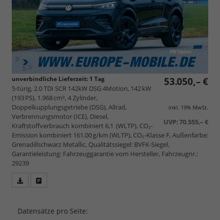
unverbindliche Lieferzeit:
1 Tag
53.050,– €
5-türig, 2.0 TDI SCR 142kW DSG 4Motion, 142 kW
(193 PS), 1.968 cm³, 4 Zylinder,
Doppelkupplungsgetriebe (DSG), Allrad,
inkl. 19% MwSt.
Verbrennungsmotor (ICE), Diesel,
UVP:
70.555,– €
Kraftstoffverbrauch kombiniert 6,1 (WLTP), CO₂-
Emission kombiniert 161.00 g/km (WLTP), CO₂-Klasse F, Außenfarbe:
Grenadillschwarz Metallic, Qualitätssiegel: BVFK-Siegel,
Garantieleistung: Fahrzeuggarantie vom Hersteller, Fahrzeugnr.:
29239
Fahrzeugangebot
Parken
als
und
PDF
vergleichen
Datensätze pro Seite:
speichern/drucken