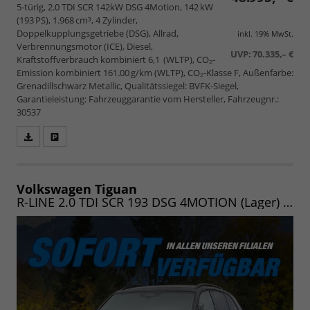
5-türig, 2.0 TDI SCR 142kW DSG 4Motion, 142 kW
(193 PS), 1.968 cm³, 4 Zylinder,
Doppelkupplungsgetriebe (DSG), Allrad,
inkl. 19% MwSt.
Verbrennungsmotor (ICE), Diesel,
UVP:
70.335,– €
Kraftstoffverbrauch kombiniert 6,1 (WLTP), CO₂-
Emission kombiniert 161.00 g/km (WLTP), CO₂-Klasse F, Außenfarbe:
Grenadillschwarz Metallic, Qualitätssiegel: BVFK-Siegel,
Garantieleistung: Fahrzeuggarantie vom Hersteller, Fahrzeugnr.:
30537
Fahrzeugangebot
Parken
als
und
PDF
vergleichen
speichern/drucken
Volkswagen Tiguan
R-LINE 2.0 TDI SCR 193 DSG 4MOTION (Lager) NAV.MAX/PANO/20"/KOMFORT/WINTER/LED/UVM.