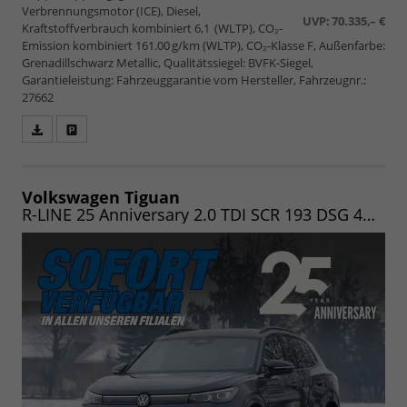
Verbrennungsmotor (ICE), Diesel,
UVP:
70.335,– €
Kraftstoffverbrauch kombiniert 6,1 (WLTP), CO₂-
Emission kombiniert 161.00 g/km (WLTP), CO₂-Klasse F, Außenfarbe:
Grenadillschwarz Metallic, Qualitätssiegel: BVFK-Siegel,
Garantieleistung: Fahrzeuggarantie vom Hersteller, Fahrzeugnr.:
27662
Fahrzeugangebot
Parken
als
und
PDF
vergleichen
speichern/drucken
Volkswagen Tiguan
R-LINE 25 Anniversary 2.0 TDI SCR 193 DSG 4MOTION (Lager) NAV/MATRIX/PANO/19"/KOMFORT/WINTER/LED/UVM.