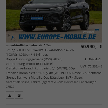
unverbindliche Lieferzeit:
1 Tag
50.990,– €
5-türig, 2.0 TDI SCR 142kW DSG 4Motion, 142 kW
(193 PS), 1.968 cm³, 4 Zylinder,
Doppelkupplungsgetriebe (DSG), Allrad,
inkl. 19% MwSt.
Verbrennungsmotor (ICE), Diesel,
UVP:
70.335,– €
Kraftstoffverbrauch kombiniert 6,1 (WLTP), CO₂-
Emission kombiniert 161.00 g/km (WLTP), CO₂-Klasse F, Außenfarbe:
Grenadillschwarz Metallic, Qualitätssiegel: BVFK-Siegel,
Garantieleistung: Fahrzeuggarantie vom Hersteller, Fahrzeugnr.:
27522
Fahrzeugangebot
Parken
als
und
PDF
vergleichen