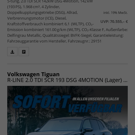
5-türig, 2.0 TDI SCR 142kW DSG 4Motion, 142 kW
(193 PS), 1.968 cm³, 4 Zylinder,
Doppelkupplungsgetriebe (DSG), Allrad,
inkl. 19% MwSt.
Verbrennungsmotor (ICE), Diesel,
UVP:
70.555,– €
Kraftstoffverbrauch kombiniert 6,1 (WLTP), CO₂-
Emission kombiniert 161.00 g/km (WLTP), CO₂-Klasse F, Außenfarbe:
Delfingrau Metallic, Qualitätssiegel: BVFK-Siegel, Garantieleistung:
Fahrzeuggarantie vom Hersteller, Fahrzeugnr.: 29151
Fahrzeugangebot
Parken
als
und
PDF
vergleichen
speichern/drucken
Volkswagen Tiguan
R-LINE 2.0 TDI SCR 193 DSG 4MOTION (Lager) NAV/MATRIX/PANO/19"/KOMFORT/WINTER/LED/UVM.