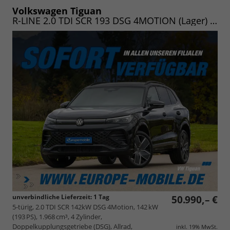
speichern/drucken
Volkswagen Tiguan
R-LINE 2.0 TDI SCR 193 DSG 4MOTION (Lager) NAV.MAX/PANO/20"/KOMFORT/WINTER/LED/UVM.
unverbindliche Lieferzeit:
1 Tag
50.990,– €
5-türig, 2.0 TDI SCR 142kW DSG 4Motion, 142 kW
(193 PS), 1.968 cm³, 4 Zylinder,
Doppelkupplungsgetriebe (DSG), Allrad,
inkl. 19% MwSt.