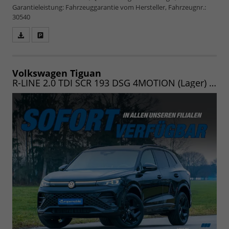
Garantieleistung: Fahrzeuggarantie vom Hersteller, Fahrzeugnr.:
30540
Fahrzeugangebot
Parken
als
und
PDF
vergleichen
speichern/drucken
Volkswagen Tiguan
R-LINE 2.0 TDI SCR 193 DSG 4MOTION (Lager) NAV/MATRIX/PANO/19"/KOMFORT/WINTER/LED/UVM.