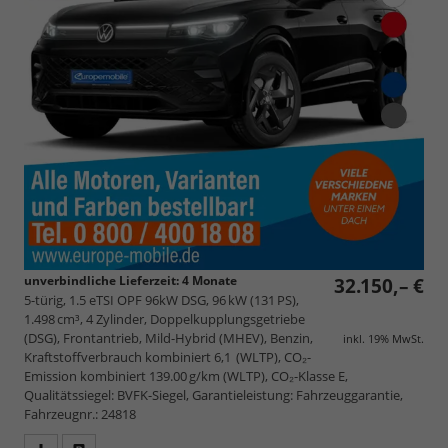
unverbindliche Lieferzeit:
4 Monate
32.150,– €
5-türig, 1.5 eTSI OPF 96kW DSG, 96 kW (131 PS),
1.498 cm³, 4 Zylinder, Doppelkupplungsgetriebe
(DSG), Frontantrieb, Mild-Hybrid (MHEV), Benzin,
inkl. 19% MwSt.
Kraftstoffverbrauch kombiniert 6,1 (WLTP), CO₂-
Emission kombiniert 139.00 g/km (WLTP), CO₂-Klasse E,
Qualitätssiegel: BVFK-Siegel, Garantieleistung: Fahrzeuggarantie,
Fahrzeugnr.: 24818