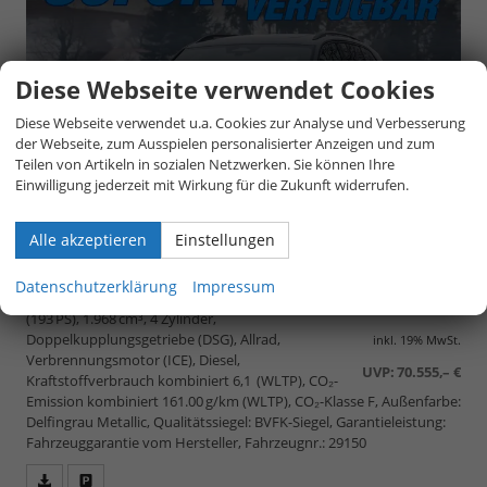
Diese Webseite verwendet Cookies
Diese Webseite verwendet u.a. Cookies zur Analyse und Verbesserung
der Webseite, zum Ausspielen personalisierter Anzeigen und zum
Teilen von Artikeln in sozialen Netzwerken. Sie können Ihre
Einwilligung jederzeit mit Wirkung für die Zukunft widerrufen.
Alle akzeptieren
Einstellungen
unverbindliche Lieferzeit:
1 Tag
53.050,– €
Datenschutzerklärung
Impressum
5-türig, 2.0 TDI SCR 142kW DSG 4Motion, 142 kW
(193 PS), 1.968 cm³, 4 Zylinder,
Doppelkupplungsgetriebe (DSG), Allrad,
inkl. 19% MwSt.
Verbrennungsmotor (ICE), Diesel,
UVP:
70.555,– €
Kraftstoffverbrauch kombiniert 6,1 (WLTP), CO₂-
Emission kombiniert 161.00 g/km (WLTP), CO₂-Klasse F, Außenfarbe:
Delfingrau Metallic, Qualitätssiegel: BVFK-Siegel, Garantieleistung:
Fahrzeuggarantie vom Hersteller, Fahrzeugnr.: 29150