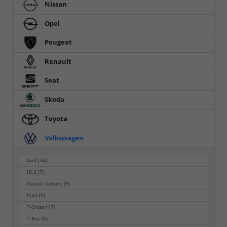
Nissan
Opel
Peugeot
Renault
Seat
Skoda
Toyota
Volkswagen
Golf
(34)
ID.3
(7)
Passat Variant
(9)
Polo
(6)
T-Cross
(17)
T-Roc
(6)