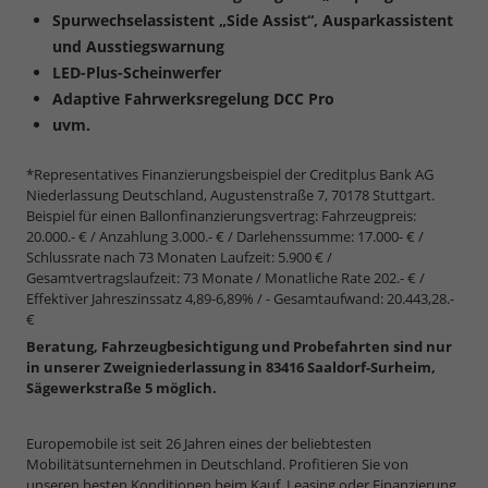
Spurwechselassistent „Side Assist“, Ausparkassistent
und Ausstiegswarnung
LED-Plus-Scheinwerfer
Adaptive Fahrwerksregelung DCC Pro
uvm.
*Representatives Finanzierungsbeispiel der Creditplus Bank AG
Niederlassung Deutschland, Augustenstraße 7, 70178 Stuttgart.
Beispiel für einen Ballonfinanzierungsvertrag: Fahrzeugpreis:
20.000.- € / Anzahlung 3.000.- € / Darlehenssumme: 17.000- € /
Schlussrate nach 73 Monaten Laufzeit: 5.900 € /
Gesamtvertragslaufzeit: 73 Monate / Monatliche Rate 202.- € /
Effektiver Jahreszinssatz 4,89-6,89% / - Gesamtaufwand: 20.443,28.-
€
Beratung, Fahrzeugbesichtigung und Probefahrten sind nur
in unserer Zweigniederlassung in 83416 Saaldorf-Surheim,
Sägewerkstraße 5 möglich.
Europemobile ist seit 26 Jahren eines der beliebtesten
Mobilitätsunternehmen in Deutschland. Profitieren Sie von
unseren besten Konditionen beim Kauf, Leasing oder Finanzierung.