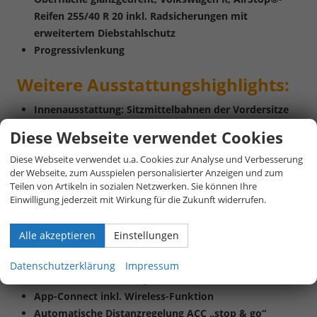
Reifen 255/40 R 20 inkl. Radsicherungen mit
erweitertem Diebstahlschutz
Progressivlenkung
Weitere
Ausstattungshighlights:
Innenausstattung: Sitzmittelbahnen der Vordersitze
und der äußeren Rücksitzplätze in Stoff „R-Line“ in
Diese Webseite verwendet Cookies
Soul-Schwarz
Diese Webseite verwendet u.a. Cookies zur Analyse und Verbesserung
ergoActive-Sitz auf der Fahrerseite
der Webseite, zum Ausspielen personalisierter Anzeigen und zum
Klimaanlage „Air Care Climatronic“ mit Aktiv-
Teilen von Artikeln in sozialen Netzwerken. Sie können Ihre
Kombifilter, Bedienelementen hinten und 3-Zonen-
Einwilligung jederzeit mit Wirkung für die Zukunft widerrufen.
Temperaturregelung
Multifunktions-Sportlenkrad in Leder, beheizbar, mit
Alle akzeptieren
Einstellungen
Schaltwippen
Vordersitze beheizbar
Datenschutzerklärung
Impressum
Vordersitze mit Massagefunktion
App-Connect inkl. Wireless-Funktion
Automatische Distanzregelung ACC „stop & go“