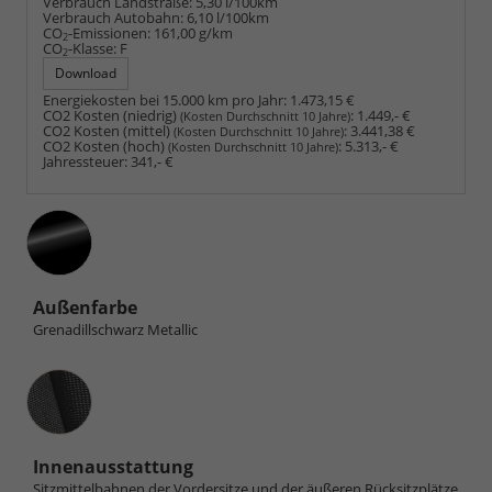
Verbrauch Landstraße:
5,30 l/100km
Verbrauch Autobahn:
6,10 l/100km
CO
-Emissionen:
161,00 g/km
2
CO
-Klasse:
F
2
Download
Energiekosten bei 15.000 km pro Jahr:
1.473,15 €
CO2 Kosten (niedrig)
:
1.449,- €
(Kosten Durchschnitt 10 Jahre)
CO2 Kosten (mittel)
:
3.441,38 €
(Kosten Durchschnitt 10 Jahre)
CO2 Kosten (hoch)
:
5.313,- €
(Kosten Durchschnitt 10 Jahre)
Jahressteuer:
341,- €
Außenfarbe
Grenadillschwarz Metallic
Innenausstattung
Innenausstattung
Sitzmittelbahnen der Vordersitze und der äußeren Rücksitzplätze