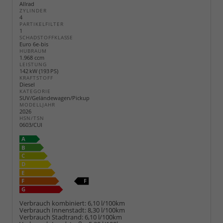
Allrad
ZYLINDER
4
PARTIKELFILTER
1
SCHADSTOFFKLASSE
Euro 6e-bis
HUBRAUM
1.968 ccm
LEISTUNG
142 kW (193 PS)
KRAFTSTOFF
Diesel
KATEGORIE
SUV/Geländewagen/Pickup
MODELLJAHR
2026
HSN/TSN
0603/CUI
Verbrauch kombiniert:
6,10 l/100km
Verbrauch Innenstadt:
8,30 l/100km
Verbrauch Stadtrand:
6,10 l/100km