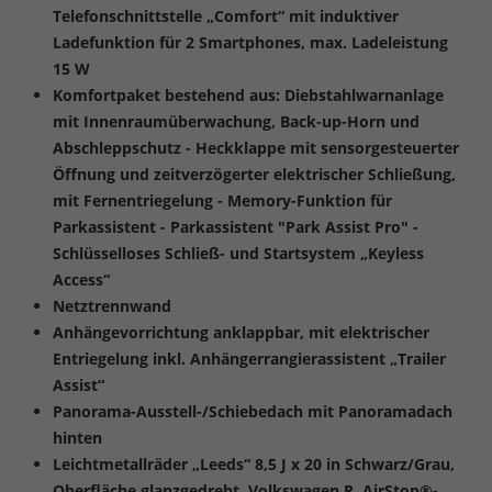
Telefonschnittstelle „Comfort“ mit induktiver
Ladefunktion für 2 Smartphones, max. Ladeleistung
15 W
Komfortpaket bestehend aus: Diebstahlwarnanlage
mit Innenraumüberwachung, Back-up-Horn und
Abschleppschutz - Heckklappe mit sensorgesteuerter
Öffnung und zeitverzögerter elektrischer Schließung,
mit Fernentriegelung - Memory-Funktion für
Parkassistent - Parkassistent "Park Assist Pro" -
Schlüsselloses Schließ- und Startsystem „Keyless
Access“
Netztrennwand
Anhängevorrichtung anklappbar, mit elektrischer
Entriegelung inkl. Anhängerrangierassistent „Trailer
Assist“
Panorama-Ausstell-/Schiebedach mit Panoramadach
hinten
Leichtmetallräder „Leeds“ 8,5 J x 20 in Schwarz/Grau,
Oberfläche glanzgedreht, Volkswagen R, AirStop®-