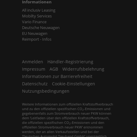
Informationen
All inclusiv Leasing
Mobilty Services
Vario Finance
Deutsche Neuwagen
EU Neuwagen
Reimport - Infos
Anmelden
Händler-Registrierung
Impressum
AGB
Widerrufsbelehrung
Informationen zur Barrierefreiheit
Datenschutz
Cookie-Einstellungen
Nutzungsbedingungen
Weitere Informationen zum offiziellen Kraftstoffverbrauch
und zu den offiziellen spezifischen CO
-Emissionen und
2
gegebenenfalls zum Stromverbrauch neuer PKW können
dem 'Leitfaden über den offiziellen Kraftstoffverbrauch,
die offiziellen spezifischen CO
-Emissionen und den
2
offiziellen Stromverbrauch neuer PKW' entnommen
werden, der an allen Verkaufsstellen und bei der
'Deutschen Automobil Treuhand GmbH' unentgeltlich