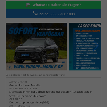
WhatsApp Haben Sie Fragen?
Hotline 0800 / 400 1808
Beispielbilder, ggf. teilweise mit Sonderausstattung
AUSSENFARBE
Grenadillschwarz Metallic
INNENAUSSTATTUNG
Sitzmittelbahnen der Vordersitze und der äußeren Rücksitzplätze in
Stoff „R-Line“ in Soul-Schwarz
GETRIEBE
Doppelkupplungsgetriebe (DSG)
ANTRIEBSACHSE