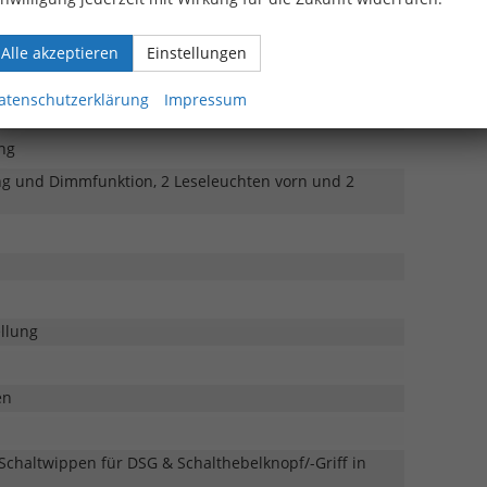
pbar
Alle akzeptieren
Einstellungen
atenschutzerklärung
Impressum
ng
ng und Dimmfunktion, 2 Leseleuchten vorn und 2
llung
en
 Schaltwippen für DSG & Schalthebelknopf/-Griff in