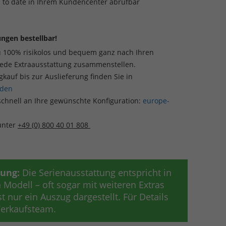
p to date in Ihrem Kundencenter abrufbar
ngen bestellbar!
u 100% risikolos und bequem ganz nach Ihren
jede Extraausstattung zusammenstellen.
auf bis zur Auslieferung finden Sie in
aden
schnell an Ihre gewünschte Konfiguration:
europe-
 unter
+49 (0) 800 40 01 808
tung:
Die Serienausstattung entspricht in
Modell – oft sogar mit weiteren Extras
t nur ein Auszug dargestellt. Für Details
 Verkaufsteam.