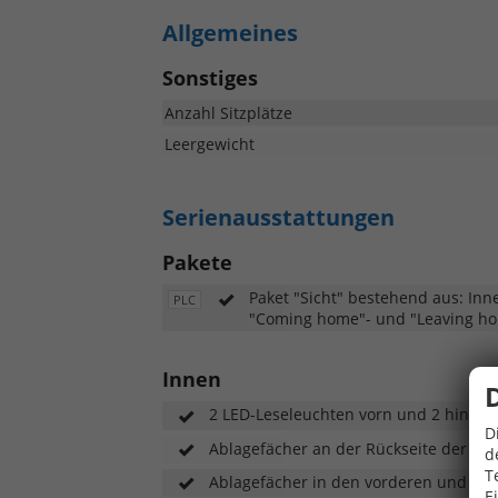
Allgemeines
Sonstiges
Anzahl Sitzplätze
Leergewicht
Serienausstattungen
Pakete
Paket "Sicht" bestehend aus: In
PLC
"Coming home"- und "Leaving ho
Innen
2 LED-Leseleuchten vorn und 2 hinten
D
Ablagefächer an der Rückseite der Vor
d
T
Ablagefächer in den vorderen und hin
E