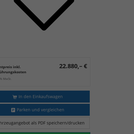
22.880,– €
tpreis inkl.
ührungskosten
9% MwSt.
In den Einkaufswagen
Parken und vergleichen
hrzeugangebot als PDF speichern/drucken