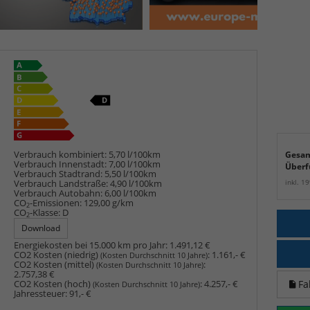
Verbrauch kombiniert:
5,70 l/100km
Gesam
Verbrauch Innenstadt:
7,00 l/100km
Überf
Verbrauch Stadtrand:
5,50 l/100km
inkl. 1
Verbrauch Landstraße:
4,90 l/100km
Verbrauch Autobahn:
6,00 l/100km
CO
-Emissionen:
129,00 g/km
2
CO
-Klasse:
D
2
Download
Energiekosten bei 15.000 km pro Jahr:
1.491,12 €
CO2 Kosten (niedrig)
:
1.161,- €
(Kosten Durchschnitt 10 Jahre)
CO2 Kosten (mittel)
:
(Kosten Durchschnitt 10 Jahre)
2.757,38 €
Fa
CO2 Kosten (hoch)
:
4.257,- €
(Kosten Durchschnitt 10 Jahre)
Jahressteuer:
91,- €