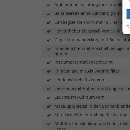
Ambientebeleuchtung (nur in weiß)
Beifahrersitzlehne vollständig umklap
Einstiegsleisten vorn mit "R-Line"-Logo
D
Fensterheber elektrisch vorne / hinten
Gepäckraumabdeckung mit Beleuchtu
Innenleuchten mit Abschaltverzögeru
hinten
Instrumententafel geschäumt
Klimaanlage mit Aktiv-Kombifilter
Lendenwirbelstützen vorn
Lenksäule mit Höhen- und Längseinste
Leuchte im Fußraum vorn
Make-up-Spiegel in den Sonnenblend
Mittelarmlehne mit Ablagefach vorne
Multifunktionslenkrad aus Leder, inkl.
Leder