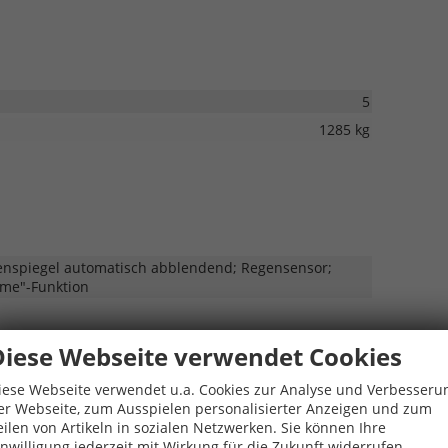
5
1285 kg
nenspiegel automatisch abblendend; Regensensor;
me"-Funktion
Diese Webseite verwendet Cookies
iese Webseite verwendet u.a. Cookies zur Analyse und Verbesseru
dersitze
er Webseite, zum Ausspielen personalisierter Anzeigen und zum
eilen von Artikeln in sozialen Netzwerken. Sie können Ihre
teren Türen
inwilligung jederzeit mit Wirkung für die Zukunft widerrufen.