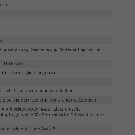
nste
g
eifahrerairbag-Deaktivierung; Seitenairbags vorne;
s 210 km/h)
t Geschwindigkeitsbegrenzer
r alle Sitze, vorne höhenverstellbar
nale bei Hindernissen im Front- und Heckbereich
); Antiblockiersystem (ABS); Elektronische
hlupfregelung (ASR); Elektronische Differentialsperre
halteassistent "Lane Assist"