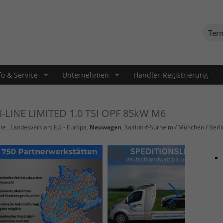
Ter
fo & Service
Unternehmen
Händler-Registrierung
R-LINE LIMITED 1.0 TSI OPF 85kW M6
te
, Landesversion: EU - Europa,
Neuwagen
, Saaldorf-Surheim / München / Berli