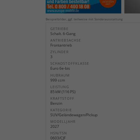
Beispielbilder, ggf. teilweise mit Sonderausstattung
GETRIEBE
Schalt. 6-Gang
ANTRIEBSACHSE
Frontantrieb
ZYLINDER
3
SCHADSTOFFKLASSE
Euro 6e-bis
HUBRAUM
999 ccm
LEISTUNG
85 kW (116 PS)
KRAFTSTOFF
Benzin
KATEGORIE
SUV/Geländewagen/Pickup
MODELLJAHR
2027
HSN/TSN
0603/CJF