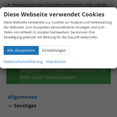
Beratung per Live-Chat oder telefonisch unter
+49 (0)
800 40 01 808
Diese Webseite verwendet Cookies
Beschreibung
Diese Webseite verwendet u.a. Cookies zur Analyse und Verbesserung
der Webseite, zum Ausspielen personalisierter Anzeigen und zum
Teilen von Artikeln in sozialen Netzwerken. Sie können Ihre
Hinweis zur Serienausstattung:
Die
Einwilligung jederzeit mit Wirkung für die Zukunft widerrufen.
Serienausstattung entspricht in weiten
Teilen dem deutschen Modell – oft
Alle akzeptieren
Einstellungen
sogar mit weiteren Extras inklusive. Aus
Datenschutzerklärung
Impressum
Platzgründen ist nur ein Auszug
dargestellt. Für Details kontaktieren Sie
bitte unser Verkaufsteam.
Allgemeines
Sonstiges