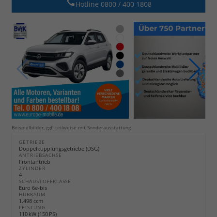
Hotline 0800 / 400 1808
Beispielbilder, ggf. teilweise mit Sonderausstattung
GETRIEBE
Doppelkupplungsgetriebe (DSG)
ANTRIEBSACHSE
Frontantrieb
ZYLINDER
4
SCHADSTOFFKLASSE
Euro 6e-bis
HUBRAUM
1.498 ccm
LEISTUNG
110 kW (150 PS)