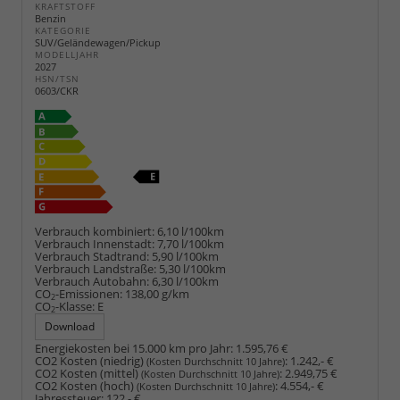
KRAFTSTOFF
Benzin
KATEGORIE
SUV/Geländewagen/Pickup
MODELLJAHR
2027
HSN/TSN
0603/CKR
Verbrauch kombiniert:
6,10 l/100km
Verbrauch Innenstadt:
7,70 l/100km
Verbrauch Stadtrand:
5,90 l/100km
Verbrauch Landstraße:
5,30 l/100km
Verbrauch Autobahn:
6,30 l/100km
CO
-Emissionen:
138,00 g/km
2
CO
-Klasse:
E
2
Download
Energiekosten bei 15.000 km pro Jahr:
1.595,76 €
CO2 Kosten (niedrig)
:
1.242,- €
(Kosten Durchschnitt 10 Jahre)
CO2 Kosten (mittel)
:
2.949,75 €
(Kosten Durchschnitt 10 Jahre)
CO2 Kosten (hoch)
:
4.554,- €
(Kosten Durchschnitt 10 Jahre)
Jahressteuer:
122,- €