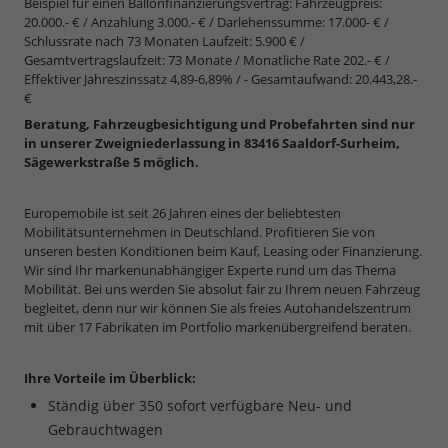
Beispiel für einen Ballonfinanzierungsvertrag: Fahrzeugpreis:
20.000.- € / Anzahlung 3.000.- € / Darlehenssumme: 17.000- € /
Schlussrate nach 73 Monaten Laufzeit: 5.900 € /
Gesamtvertragslaufzeit: 73 Monate / Monatliche Rate 202.- € /
Effektiver Jahreszinssatz 4,89-6,89% / - Gesamtaufwand: 20.443,28.-
€
Beratung, Fahrzeugbesichtigung und Probefahrten sind nur
in unserer Zweigniederlassung in 83416 Saaldorf-Surheim,
Sägewerkstraße 5 möglich.
Europemobile ist seit 26 Jahren eines der beliebtesten
Mobilitätsunternehmen in Deutschland. Profitieren Sie von
unseren besten Konditionen beim Kauf, Leasing oder Finanzierung.
Wir sind Ihr markenunabhängiger Experte rund um das Thema
Mobilität. Bei uns werden Sie absolut fair zu Ihrem neuen Fahrzeug
begleitet, denn nur wir können Sie als freies Autohandelszentrum
mit über 17 Fabrikaten im Portfolio markenübergreifend beraten.
Ihre Vorteile im Überblick:
Ständig über 350 sofort verfügbare Neu- und
Gebrauchtwagen