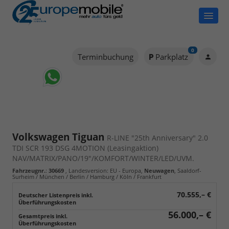
0
Terminbuchung
Parkplatz
Volkswagen Tiguan
R-LINE "25th Anniversary" 2.0
TDI SCR 193 DSG 4MOTION (Leasingaktion)
NAV/MATRIX/PANO/19"/KOMFORT/WINTER/LED/UVM.
Fahrzeugnr.
:
30669
, Landesversion: EU - Europa,
Neuwagen
, Saaldorf-
Surheim / München / Berlin / Hamburg / Köln / Frankfurt
70.555,– €
56.000,– €
Gesamtpreis inkl.
Überführungskosten