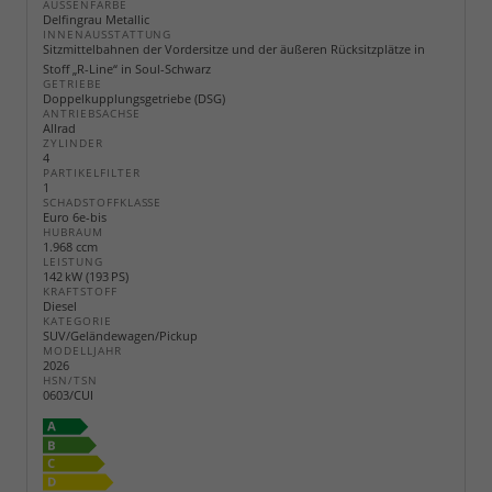
AUSSENFARBE
Delfingrau Metallic
INNENAUSSTATTUNG
Sitzmittelbahnen der Vordersitze und der äußeren Rücksitzplätze in
Stoff „R-Line“ in Soul-Schwarz
GETRIEBE
Doppelkupplungsgetriebe (DSG)
ANTRIEBSACHSE
Allrad
ZYLINDER
4
PARTIKELFILTER
1
SCHADSTOFFKLASSE
Euro 6e-bis
HUBRAUM
1.968 ccm
LEISTUNG
142 kW (193 PS)
KRAFTSTOFF
Diesel
KATEGORIE
SUV/Geländewagen/Pickup
MODELLJAHR
2026
HSN/TSN
0603/CUI