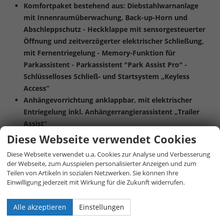
Komfortpaket bestehend aus: Diebstahlwarnanlage
mit Innenraumüberwachung, Back-up-Horn und
Abschleppschutz - Heckklappe mit sensorgesteuerter
Öffnung und zeitverzögerter elektrischer Schließung,
mit Fernentriegelung - Memory-Funktion für
Parkassistent - Parkassistent "Park Assist Pro" -
Schlüsselloses Schließ- und Startsystem „Keyless
Access“
Anhängevorrichtung anklappbar, mit elektrischer
Entriegelung inkl. Anhängerrangierassistent „Trailer
Assist“
Panorama-Ausstell-/Schiebedach mit Panoramadach
Diese Webseite verwendet Cookies
hinten
Diese Webseite verwendet u.a. Cookies zur Analyse und Verbesserung
Anschlussgarantie bis 5 Jahre bzw. maximal
der Webseite, zum Ausspielen personalisierter Anzeigen und zum
100.000km
Teilen von Artikeln in sozialen Netzwerken. Sie können Ihre
Einwilligung jederzeit mit Wirkung für die Zukunft widerrufen.
Weitere
Ausstattungshighlights:
Alle akzeptieren
Einstellungen
Innenausstattung: Sitzmittelbahnen der Vordersitze