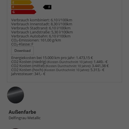
Verbrauch kombiniert:
6,10 l/100km
Verbrauch Innenstadt:
8,30 l/100km
Verbrauch Stadtrand:
6,10 l/100km
Verbrauch Landstraße:
5,30 l/100km
Verbrauch Autobahn:
6,10 l/100km
CO
-Emissionen:
161,00 g/km
2
CO
-Klasse:
F
2
Download
Energiekosten bei 15.000 km pro Jahr:
1.473,15 €
CO2 Kosten (niedrig)
:
1.449,- €
(Kosten Durchschnitt 10 Jahre)
CO2 Kosten (mittel)
:
3.441,38 €
(Kosten Durchschnitt 10 Jahre)
CO2 Kosten (hoch)
:
5.313,- €
(Kosten Durchschnitt 10 Jahre)
Jahressteuer:
341,- €
Außenfarbe
Delfingrau Metallic