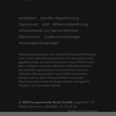
Anmelden
Händler-Registrierung
Impressum
AGB
Widerrufsbelehrung
Informationen zur Barrierefreiheit
Datenschutz
Cookie-Einstellungen
Nutzungsbedingungen
Weitere Informationen zum offiziellen Kraftstoffverbrauch
und zu den offiziellen spezifischen CO
-Emissionen und
2
gegebenenfalls zum Stromverbrauch neuer PKW können
dem 'Leitfaden über den offiziellen Kraftstoffverbrauch,
die offiziellen spezifischen CO
-Emissionen und den
2
offiziellen Stromverbrauch neuer PKW' entnommen
werden, der an allen Verkaufsstellen und bei der
'Deutschen Automobil Treuhand GmbH' unentgeltlich
erhältlich ist unter www.dat.de.
© 2026
Europemobile Retail GmbH
,
Leopoldstr. 31
,
80802
München,
+49 (0)89 / 21 52 62 50
Powered by Autrado