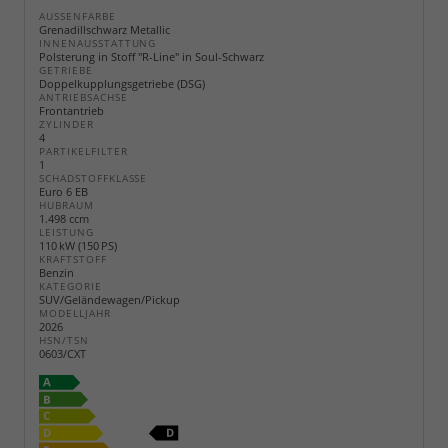
AUSSENFARBE
Grenadillschwarz Metallic
INNENAUSSTATTUNG
Polsterung in Stoff "R-Line" in Soul-Schwarz
GETRIEBE
Doppelkupplungsgetriebe (DSG)
ANTRIEBSACHSE
Frontantrieb
ZYLINDER
4
PARTIKELFILTER
1
SCHADSTOFFKLASSE
Euro 6 EB
HUBRAUM
1.498 ccm
LEISTUNG
110 kW (150 PS)
KRAFTSTOFF
Benzin
KATEGORIE
SUV/Geländewagen/Pickup
MODELLJAHR
2026
HSN/TSN
0603/CXT