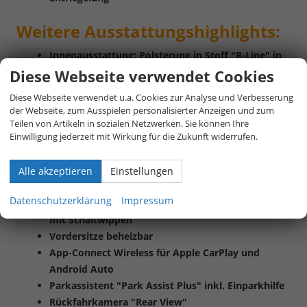
Weitere
Ausstattungshighlights:
Innenausstattung:
Polsterung in Stoff "R-Line" in
Soul-Schwarz
Diese Webseite verwendet Cookies
Vorbereitet für spätere Freischaltung:
Diese Webseite verwendet u.a. Cookies zur Analyse und Verbesserung
Navigationssystem
der Webseite, zum Ausspielen personalisierter Anzeigen und zum
Ambientebeleuchtung 30-farbig, Dekore in den
Teilen von Artikeln in sozialen Netzwerken. Sie können Ihre
Einwilligung jederzeit mit Wirkung für die Zukunft widerrufen.
Türen vorn durchleuchtet
Klimaanlage "Air Care Climatronic" mit Aktiv-
Kombifilter, Bedienelementen hinten und 3-
Alle akzeptieren
Einstellungen
Zonen-Temperaturregelung
Datenschutzerklärung
Impressum
Multifunktions-Sportlenkrad in Leder, beheizbar,
mit Schaltwippen
Vordersitze beheizbar
App-Connect Wireless für Apple CarPlay und
Android Auto
Parkassistent "Park Assist Plus" inkl. Einparkhilfe
Rückfahrkamera "Rear View"