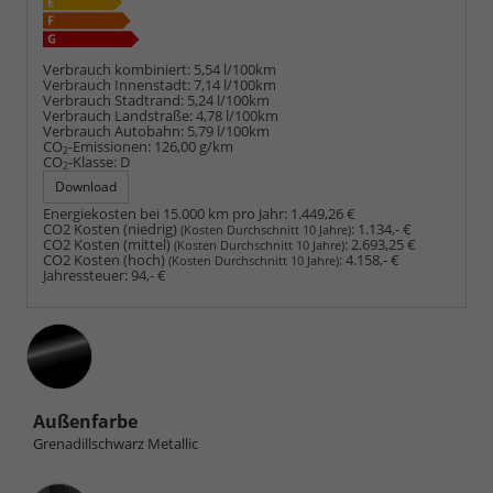
Verbrauch kombiniert:
5,54 l/100km
Verbrauch Innenstadt:
7,14 l/100km
Verbrauch Stadtrand:
5,24 l/100km
Verbrauch Landstraße:
4,78 l/100km
Verbrauch Autobahn:
5,79 l/100km
CO
-Emissionen:
126,00 g/km
2
CO
-Klasse:
D
2
Download
Energiekosten bei 15.000 km pro Jahr:
1.449,26 €
CO2 Kosten (niedrig)
:
1.134,- €
(Kosten Durchschnitt 10 Jahre)
CO2 Kosten (mittel)
:
2.693,25 €
(Kosten Durchschnitt 10 Jahre)
CO2 Kosten (hoch)
:
4.158,- €
(Kosten Durchschnitt 10 Jahre)
Jahressteuer:
94,- €
Außenfarbe
Grenadillschwarz Metallic