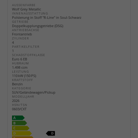
AUSSENFARBE
Wolf Grey Metallic
INNENAUSSTATTUNG
Polsterung in Stoff "R-Line" in Soul-Schwarz
GETRIEBE
Doppelkupplungsgetriebe (DSG)
ANTRIEBSACHSE
Frontantrieb
ZYLINDER
4
PARTIKELFILTER
1
SCHADSTOFFKLASSE
Euro 6 EB
HUBRAUM
1.498 ccm
LEISTUNG
110 kW (150 PS)
KRAFTSTOFF
Benzin
KATEGORIE
SUV/Geländewagen/Pickup
MODELLJAHR
2026
HSN/TSN
0603/CXT