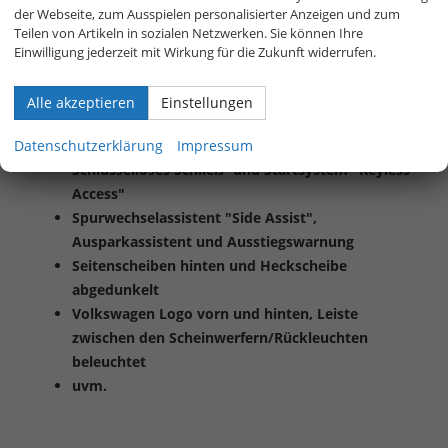
Multifunktions-Sportlenkrad in Leder, beheizbar,
der Webseite, zum Ausspielen personalisierter Anzeigen und zum
mit Schaltwippen
Teilen von Artikeln in sozialen Netzwerken. Sie können Ihre
Vordersitze beheizbar
Einwilligung jederzeit mit Wirkung für die Zukunft widerrufen.
App-Connect Wireless für Apple CarPlay und
Android Auto
Alle akzeptieren
Einstellungen
Parkassistent "Park Assist Plus" inkl. Einparkhilfe
Datenschutzerklärung
Impressum
Rückfahrkamera "Rear View"
Schlüsselloses Schließ- und Startsystem "Keyless
Access"
Spurwechselassistent "Side Assist",
Ausparkassistent und Ausstiegswarnung
Seitenscheiben hinten und Heckscheibe
abgedunkelt
Volkswagen Logo vorn und hinten, Leiste
zwischen den Scheinwerfern/Rückleuchten
beleuchtet
uvm.