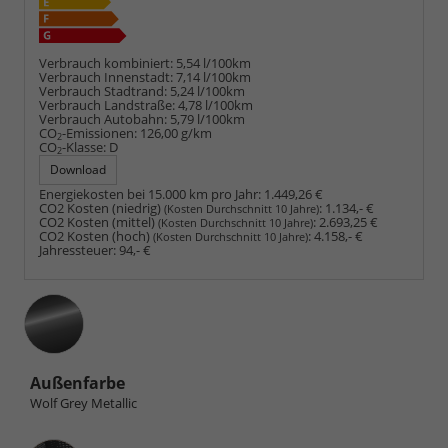
Verbrauch kombiniert:
5,54 l/100km
Verbrauch Innenstadt:
7,14 l/100km
Verbrauch Stadtrand:
5,24 l/100km
Verbrauch Landstraße:
4,78 l/100km
Verbrauch Autobahn:
5,79 l/100km
CO
-Emissionen:
126,00 g/km
2
CO
-Klasse:
D
2
Download
Energiekosten bei 15.000 km pro Jahr:
1.449,26 €
CO2 Kosten (niedrig)
:
1.134,- €
(Kosten Durchschnitt 10 Jahre)
CO2 Kosten (mittel)
:
2.693,25 €
(Kosten Durchschnitt 10 Jahre)
CO2 Kosten (hoch)
:
4.158,- €
(Kosten Durchschnitt 10 Jahre)
Jahressteuer:
94,- €
Außenfarbe
Wolf Grey Metallic