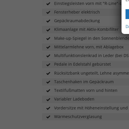
Einstiegsleisten vorn mit "R-Line"-Logo
Fensterheber elektrisch
Gepäckraumabdeckung
D
Klimaanlage mit Aktiv-Kombifilter
Make-up-Spiegel in den Sonnenblend
Mittelarmlehne vorn, mit Ablagebox
Multifunktionslenkrad in Leder (bei DS
Pedale in Edelstahl gebürstet
Rücksitzbank ungeteilt, Lehne asymme
Taschenhaken im Gepäckraum
Textilfußmatten vorn und hinten
Variabler Ladeboden
Vordersitze mit Höheneinstellung und
Wärmeschutzverglasung