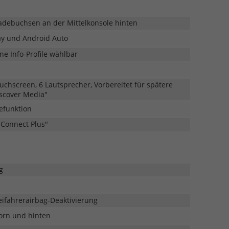
Ladebuchsen an der Mittelkonsole hinten
ay und Android Auto
ne Info-Profile wählbar
uchscreen, 6 Lautsprecher, Vorbereitet für spätere
iscover Media"
defunktion
 Connect Plus"
g
eifahrerairbag-Deaktivierung
orn und hinten