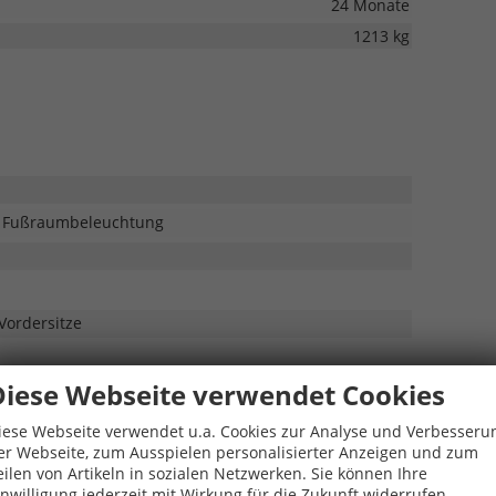
24 Monate
1213 kg
l. Fußraumbeleuchtung
Vordersitze
Diese Webseite verwendet Cookies
ll- und Fensterheberschaltern, an Auströmern vorn auf
iese Webseite verwendet u.a. Cookies zur Analyse und Verbesseru
er Webseite, zum Ausspielen personalisierter Anzeigen und zum
eilen von Artikeln in sozialen Netzwerken. Sie können Ihre
für Instrumententafel und Türverkleidungen vorn
inwilligung jederzeit mit Wirkung für die Zukunft widerrufen.