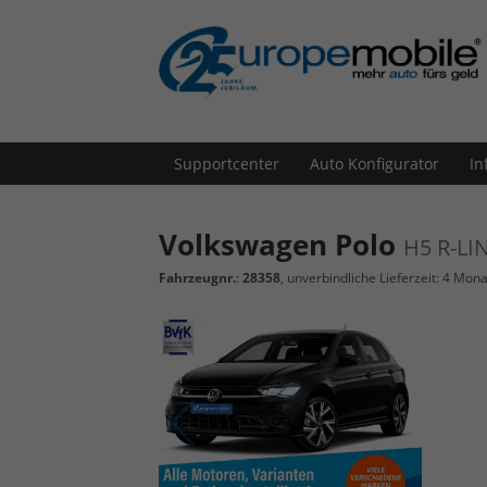
Supportcenter
Auto Konfigurator
In
Volkswagen Polo
H5 R-LI
Fahrzeugnr.
:
28358
, unverbindliche Lieferzeit:
4 Mona