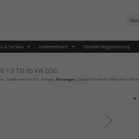
Ter
fo & Service
Unternehmen
Händler-Registrierung
NE 1.0 TSI 85 kW DSG
te
, Landesversion: EU - Europa,
Neuwagen
, Saaldorf-Surheim / München / Berli