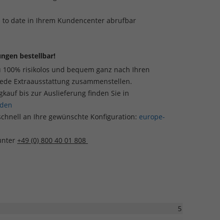
p to date in Ihrem Kundencenter abrufbar
ngen bestellbar!
u 100% risikolos und bequem ganz nach Ihren
jede Extraausstattung zusammenstellen.
auf bis zur Auslieferung finden Sie in
aden
schnell an Ihre gewünschte Konfiguration:
europe-
 unter
+49 (0) 800 40 01 808
5