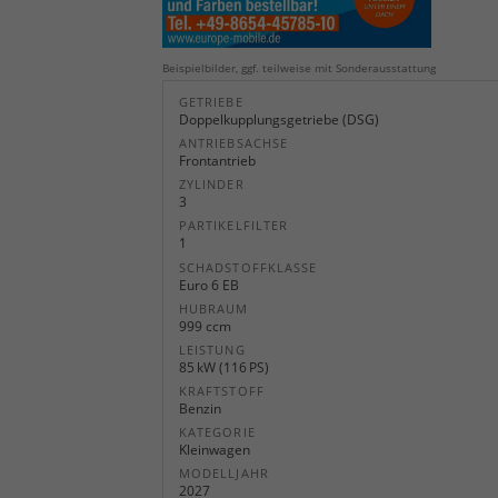
Beispielbilder, ggf. teilweise mit Sonderausstattung
GETRIEBE
Doppelkupplungsgetriebe (DSG)
ANTRIEBSACHSE
Frontantrieb
ZYLINDER
3
PARTIKELFILTER
1
SCHADSTOFFKLASSE
Euro 6 EB
HUBRAUM
999 ccm
LEISTUNG
85 kW (116 PS)
KRAFTSTOFF
Benzin
KATEGORIE
Kleinwagen
MODELLJAHR
2027