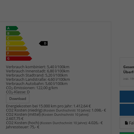
Verbrauch kombiniert:
5,40 l/100km
Gesam
Verbrauch Innenstadt:
6,80 l/100km
Überf
Verbrauch Stadtrand:
5,20 l/100km
inkl. 1
Verbrauch Landstraße:
4,60 l/100km
Verbrauch Autobahn:
5,60 l/100km
CO
-Emissionen:
122,00 g/km
2
CO
-Klasse:
D
2
Download
Energiekosten bei 15.000 km pro Jahr:
1.412,64 €
CO2 Kosten (niedrig)
:
1.098,- €
(Kosten Durchschnitt 10 Jahre)
CO2 Kosten (mittel)
:
(Kosten Durchschnitt 10 Jahre)
2.607,75 €
Fa
CO2 Kosten (hoch)
:
4.026,- €
(Kosten Durchschnitt 10 Jahre)
Jahressteuer:
75,- €