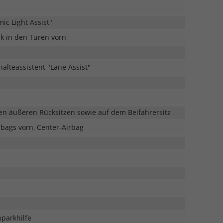
ic Light Assist"
k in den Türen vorn
halteassistent "Lane Assist"
den äußeren Rücksitzen sowie auf dem Beifahrersitz
rbags vorn, Center-Airbag
nparkhilfe