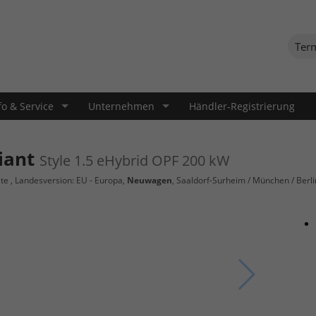
Ter
fo & Service
Unternehmen
Händler-Registrierung
iant
Style 1.5 eHybrid OPF 200 kW
te
, Landesversion: EU - Europa,
Neuwagen
, Saaldorf-Surheim / München / Berli