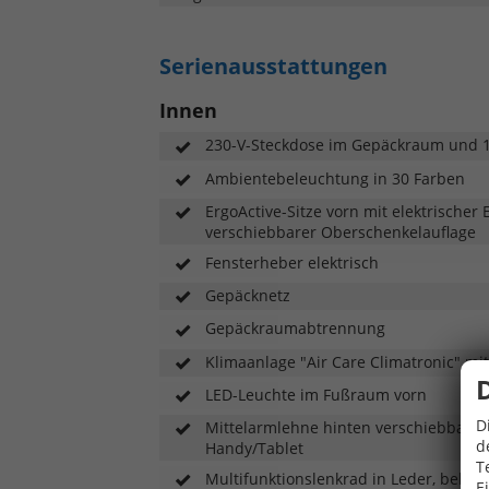
Serienausstattungen
Innen
230-V-Steckdose im Gepäckraum und 
Ambientebeleuchtung in 30 Farben
ErgoActive-Sitze vorn mit elektrischer
verschiebbarer Oberschenkelauflage
Fensterheber elektrisch
Gepäcknetz
Gepäckraumabtrennung
Klimaanlage "Air Care Climatronic" mi
LED-Leuchte im Fußraum vorn
D
Mittelarmlehne hinten verschiebbar, m
d
Handy/Tablet
T
Multifunktionslenkrad in Leder, behei
E