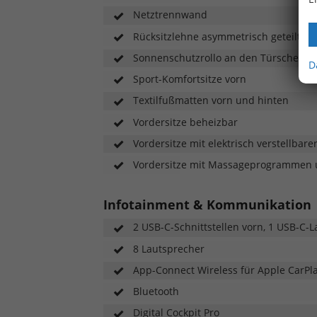
Netztrennwand
Rücksitzlehne asymmetrisch geteilt u
Sonnenschutzrollo an den Türscheibe
D
Sport-Komfortsitze vorn
Textilfußmatten vorn und hinten
Vordersitze beheizbar
Vordersitze mit elektrisch verstellbar
Vordersitze mit Massageprogrammen u
Infotainment & Kommunikation
2 USB-C-Schnittstellen vorn, 1 USB-C-
8 Lautsprecher
App-Connect Wireless für Apple CarPl
Bluetooth
Digital Cockpit Pro