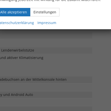
Alle akzeptieren
Einstellungen
mklappbar, mit Durchlademöglichkeit
n hinten
atenschutzerklärung
Impressum
er Lendenwirbelstütze
nd aktiver Klimatisierung
Ladebuchsen an der Mittelkonsole hinten
ay und Android Auto