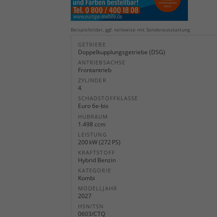
Beispielbilder, ggf. teilweise mit Sonderausstattung
GETRIEBE
Doppelkupplungsgetriebe (DSG)
ANTRIEBSACHSE
Frontantrieb
ZYLINDER
4
SCHADSTOFFKLASSE
Euro 6e-bis
HUBRAUM
1.498 ccm
LEISTUNG
200 kW (272 PS)
KRAFTSTOFF
Hybrid Benzin
KATEGORIE
Kombi
MODELLJAHR
2027
HSN/TSN
0603/CTQ