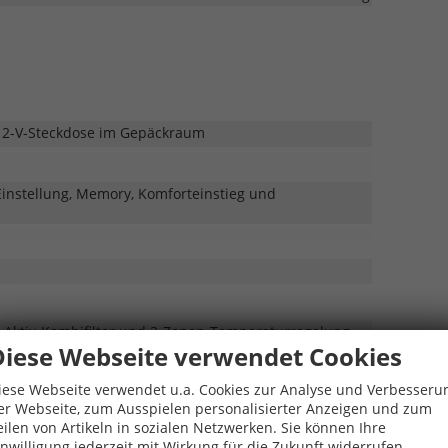
12-V-Steckdose im Gepäckraum
 Einstellung, Memory, Komforteinstieg und
t Aktiv-Kombifilter und 3-Zonen-Temperaturregelung
Diese Webseite verwendet Cookies
iese Webseite verwendet u.a. Cookies zur Analyse und Verbesseru
it Becherhaltern und Ablagemöglichkeit für
er Webseite, zum Ausspielen personalisierter Anzeigen und zum
eilen von Artikeln in sozialen Netzwerken. Sie können Ihre
zbar, mit Schaltwippen
inwilligung jederzeit mit Wirkung für die Zukunft widerrufen.