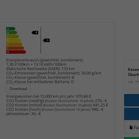
Energieverbrauch (gewichtet, kombiniert):
1,30 l/100km + 13,10 kWh/100km
Elektrische Reichweite (EAER):
133 km
Gesam
CO
-Emissionen (gewichtet, kombiniert):
30,00 g/km
2
Überf
CO
-Klasse (gewichtet, kombiniert):
B
2
CO
-Klasse bei entladener Batterie:
D
inkl. 1
2
Download
Energiekosten bei 15.000 km pro Jahr:
970,84 €
CO2 Kosten (niedrig)
:
270,- €
(Kosten Durchschnitt 10 Jahre)
CO2 Kosten (mittel)
:
641,25 €
(Kosten Durchschnitt 10 Jahre)
CO2 Kosten (hoch)
:
990,- €
(Kosten Durchschnitt 10 Jahre)
Jahressteuer:
30,- €
Fa