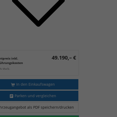
49.190,– €
tpreis inkl.
ührungskosten
9% MwSt.
In den Einkaufswagen
Parken und vergleichen
hrzeugangebot als PDF speichern/drucken