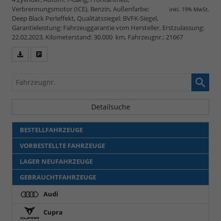
Verbrennungsmotor (ICE), Benzin, Außenfarbe:
inkl. 19% MwSt.
Deep Black Perleffekt, Qualitätssiegel: BVFK-Siegel,
Garantieleistung: Fahrzeuggarantie vom Hersteller, Erstzulassung:
22.02.2023, Kilometerstand: 30.000 km, Fahrzeugnr.: 21667
Fahrzeugangebot
Parken
als
und
Fahrzeugnr.
PDF
vergleichen
speichern/drucken
Detailsuche
BESTELLFAHRZEUGE
VORBESTELLTE FAHRZEUGE
LAGER NEUFAHRZEUGE
GEBRAUCHTFAHRZEUGE
Audi
Cupra