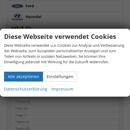
Ford
Hyundai
Kia
Diese Webseite verwendet Cookies
Nissan
Diese Webseite verwendet u.a. Cookies zur Analyse und Verbesserung
Opel
der Webseite, zum Ausspielen personalisierter Anzeigen und zum
Teilen von Artikeln in sozialen Netzwerken. Sie können Ihre
Seat
Einwilligung jederzeit mit Wirkung für die Zukunft widerrufen.
Skoda
Alle akzeptieren
Einstellungen
Volkswagen
Datenschutzerklärung
Impressum
Golf GTI
(1)
T-Cross
(3)
T-Roc
(2)
Taigo
(1)
Tiguan
(2)
Touran
(2)