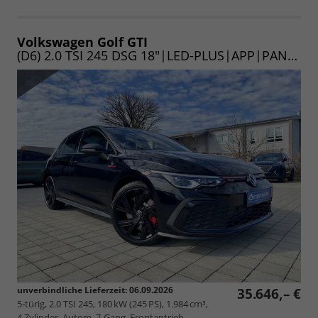
Volkswagen Golf GTI
(D6) 2.0 TSI 245 DSG 18"|LED-PLUS|APP|PANO|KEY|WINTER|UVM. (Vorlauf 06.09.2026)
unverbindliche Lieferzeit:
06.09.2026
35.646,– €
5-türig, 2.0 TSI 245, 180 kW (245 PS), 1.984 cm³,
4 Zylinder, Autom. 7-Gang, Frontantrieb,