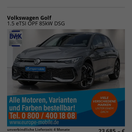
Fahrzeugangebot
Parken
als
und
PDF
vergleichen
speichern/drucken
Volkswagen Golf
1.5 eTSI OPF 85kW DSG
unverbindliche Lieferzeit:
4 Monate
23.685,– €