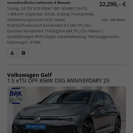
unverbindliche Lieferzeit:
4 Monate
22.290,– €
5-türig, 2.0 TDI SCR 85kW 1387, 85 kW (116 PS),
1.968 cm³, 4 Zylinder, Schalt. 6-Gang, Frontantrieb,
Verbrennungsmotor (ICE), Diesel,
inkl. 19% MwSt.
Kraftstoffverbrauch kombiniert 4,3 (WLTP), CO₂-
Emission kombiniert 114.00 g/km (WLTP), CO₂-Klasse C,
Qualitätssiegel: BVFK-Siegel, Garantieleistung: Fahrzeuggarantie,
Fahrzeugnr.: 31060
Fahrzeugangebot
Parken
als
und
PDF
vergleichen
speichern/drucken
Volkswagen Golf
1.5 eTSI OPF 85kW DSG ANNIVERSARY 25