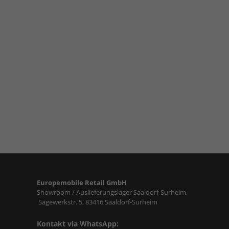
Europemobile Retail GmbH
Showroom / Auslieferungslager Saaldorf-Surheim,
Sägewerkstr. 5, 83416 Saaldorf-Surheim
Kontakt via WhatsApp: