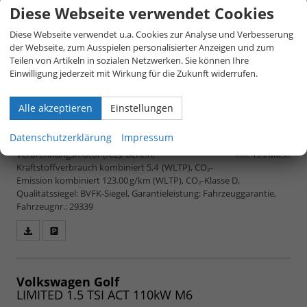
Diese Webseite verwendet Cookies
Diese Webseite verwendet u.a. Cookies zur Analyse und Verbesserung
der Webseite, zum Ausspielen personalisierter Anzeigen und zum
Teilen von Artikeln in sozialen Netzwerken. Sie können Ihre
Einwilligung jederzeit mit Wirkung für die Zukunft widerrufen.
Alle akzeptieren
Einstellungen
unverbindliche Lieferzeit:
4 Monate
24.520,– €
5-türig, 1.5 TSI ACT 110kW 1346, 110 kW (150 PS),
Datenschutzerklärung
Impressum
1.498 cm³, 4 Zylinder, Schalt. 6-Gang, Frontantrieb,
Verbrennungsmotor (ICE), Benzin,
inkl. 19% MwSt.
Kraftstoffverbrauch kombiniert 5,4 (WLTP), CO₂-
Emission kombiniert 123.00 g/km (WLTP), CO₂-Klasse D,
Qualitätssiegel: BVFK-Siegel, Garantieleistung: Fahrzeuggarantie,
Fahrzeugnr.: 29339
Fahrzeugangebot
Parken
als
und
PDF
vergleichen
speichern/drucken
Volkswagen Golf
LIMITED 1.5 TSI ACT 110kW M6