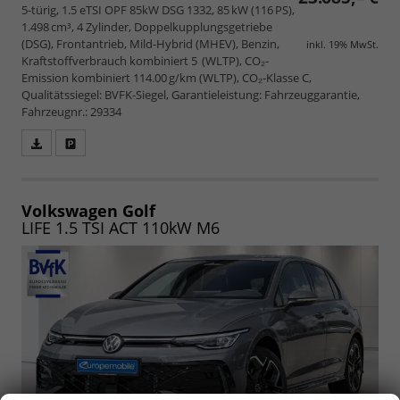
5-türig, 1.5 eTSI OPF 85kW DSG 1332, 85 kW (116 PS),
1.498 cm³, 4 Zylinder, Doppelkupplungsgetriebe
(DSG), Frontantrieb, Mild-Hybrid (MHEV), Benzin,
inkl. 19% MwSt.
Kraftstoffverbrauch kombiniert 5 (WLTP), CO₂-
Emission kombiniert 114.00 g/km (WLTP), CO₂-Klasse C,
Qualitätssiegel: BVFK-Siegel, Garantieleistung: Fahrzeuggarantie,
Fahrzeugnr.: 29334
Fahrzeugangebot
Parken
als
und
PDF
vergleichen
speichern/drucken
Volkswagen Golf
LIFE 1.5 TSI ACT 110kW M6