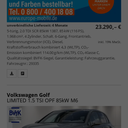
unverbindliche Lieferzeit:
4 Monate
23.290,– €
5-türig, 2.0 TDI SCR 85kW 1387, 85 kW (116 PS),
1.968 cm³, 4 Zylinder, Schalt. 6-Gang, Frontantrieb,
Verbrennungsmotor (ICE), Diesel,
inkl. 19% MwSt.
Kraftstoffverbrauch kombiniert 4,3 (WLTP), CO₂-
Emission kombiniert 114.00 g/km (WLTP), CO₂-Klasse C,
Qualitätssiegel: BVFK-Siegel, Garantieleistung: Fahrzeuggarantie,
Fahrzeugnr.: 29335
Fahrzeugangebot
Parken
als
und
PDF
vergleichen
speichern/drucken
Volkswagen Golf
LIMITED 1.5 TSI OPF 85kW M6