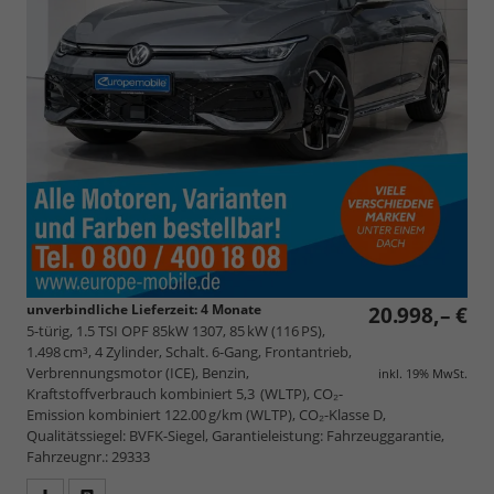
unverbindliche Lieferzeit:
4 Monate
20.998,– €
5-türig, 1.5 TSI OPF 85kW 1307, 85 kW (116 PS),
1.498 cm³, 4 Zylinder, Schalt. 6-Gang, Frontantrieb,
Verbrennungsmotor (ICE), Benzin,
inkl. 19% MwSt.
Kraftstoffverbrauch kombiniert 5,3 (WLTP), CO₂-
Emission kombiniert 122.00 g/km (WLTP), CO₂-Klasse D,
Qualitätssiegel: BVFK-Siegel, Garantieleistung: Fahrzeuggarantie,
Fahrzeugnr.: 29333