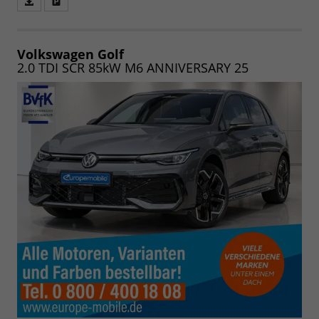
Fahrzeugangebot
Parken
als
und
PDF
vergleichen
speichern/drucken
Volkswagen Golf
2.0 TDI SCR 85kW M6 ANNIVERSARY 25