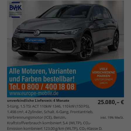
unverbindliche Lieferzeit:
4 Monate
25.080,– €
5-türig, 1.5 TSI ACT 110kW 1346, 110 kW (150 PS),
1.498 cm³, 4 Zylinder, Schalt. 6-Gang, Frontantrieb,
Verbrennungsmotor (ICE), Benzin,
inkl. 19% MwSt.
Kraftstoffverbrauch kombiniert 5,4 (WLTP), CO₂-
Emission kombiniert 123.00 g/km (WLTP), CO₂-Klasse D,