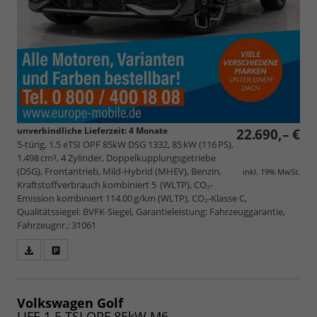
unverbindliche Lieferzeit:
4 Monate
22.690,– €
5-türig, 1.5 eTSI OPF 85kW DSG 1332, 85 kW (116 PS),
1.498 cm³, 4 Zylinder, Doppelkupplungsgetriebe
(DSG), Frontantrieb, Mild-Hybrid (MHEV), Benzin,
inkl. 19% MwSt.
Kraftstoffverbrauch kombiniert 5 (WLTP), CO₂-
Emission kombiniert 114.00 g/km (WLTP), CO₂-Klasse C,
Qualitätssiegel: BVFK-Siegel, Garantieleistung: Fahrzeuggarantie,
Fahrzeugnr.: 31061
Fahrzeugangebot
Parken
als
und
PDF
vergleichen
speichern/drucken
Volkswagen Golf
LIFE 1.5 TSI OPF 85kW M6