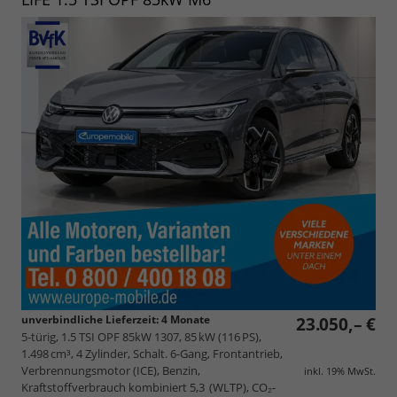
unverbindliche Lieferzeit:
4 Monate
23.050,– €
5-türig, 1.5 TSI OPF 85kW 1307, 85 kW (116 PS),
1.498 cm³, 4 Zylinder, Schalt. 6-Gang, Frontantrieb,
Verbrennungsmotor (ICE), Benzin,
inkl. 19% MwSt.
Kraftstoffverbrauch kombiniert 5,3 (WLTP), CO₂-