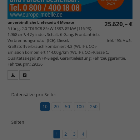
unverbindliche Lieferzeit:
4 Monate
25.620,– €
5-türig, 2.0 TDI SCR 85kW 1387, 85 kW (116 PS),
1.968 cm³, 4 Zylinder, Schalt. 6-Gang, Frontantrieb,
Verbrennungsmotor (ICE), Diesel,
inkl. 19% MwSt.
Kraftstoffverbrauch kombiniert 4,3 (WLTP), CO₂-
Emission kombiniert 114.00 g/km (WLTP), CO₂-Klasse C,
Qualitätssiegel: BVFK-Siegel, Garantieleistung: Fahrzeuggarantie,
Fahrzeugnr.: 29336
Fahrzeugangebot
Parken
als
und
PDF
vergleichen
Datensätze pro Seite:
speichern/drucken
10
20
50
100
250
Seiten:
1
2
3
4