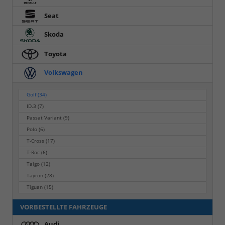
Seat
Skoda
Toyota
Volkswagen
Golf
(34)
ID.3
(7)
Passat Variant
(9)
Polo
(6)
T-Cross
(17)
T-Roc
(6)
Taigo
(12)
Tayron
(28)
Tiguan
(15)
VORBESTELLTE FAHRZEUGE
Audi