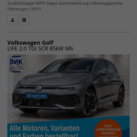
Qualitätssiegel: BVFK-Siegel, Garantieleistung: Fahrzeuggarantie,
Fahrzeugnr.: 29371
Fahrzeugangebot
Parken
als
und
PDF
vergleichen
speichern/drucken
Volkswagen Golf
LIFE 2.0 TDI SCR 85kW M6