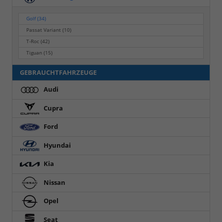
Golf
(34)
Passat Variant
(10)
T-Roc
(42)
Tiguan
(15)
GEBRAUCHTFAHRZEUGE
Audi
Cupra
Ford
Hyundai
Kia
Nissan
Opel
Seat