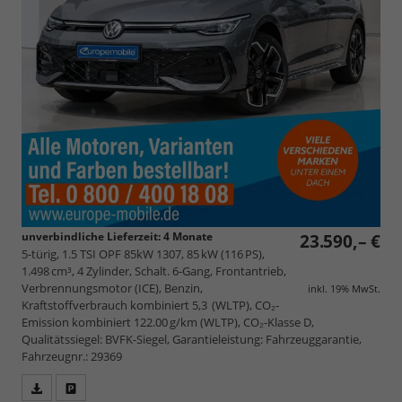
unverbindliche Lieferzeit:
4 Monate
23.590,– €
5-türig, 1.5 TSI OPF 85kW 1307, 85 kW (116 PS),
1.498 cm³, 4 Zylinder, Schalt. 6-Gang, Frontantrieb,
Verbrennungsmotor (ICE), Benzin,
inkl. 19% MwSt.
Kraftstoffverbrauch kombiniert 5,3 (WLTP), CO₂-
Emission kombiniert 122.00 g/km (WLTP), CO₂-Klasse D,
Qualitätssiegel: BVFK-Siegel, Garantieleistung: Fahrzeuggarantie,
Fahrzeugnr.: 29369