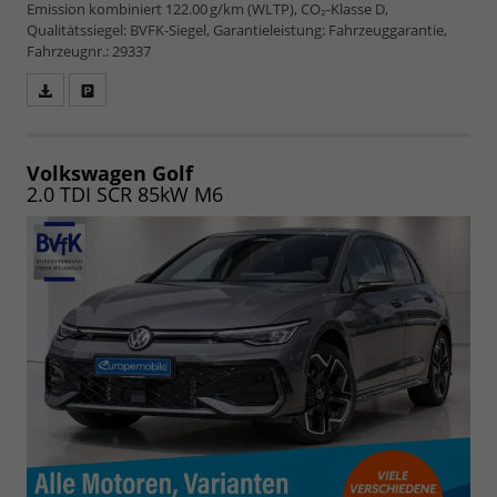
Emission kombiniert 122.00 g/km (WLTP), CO₂-Klasse D,
Qualitätssiegel: BVFK-Siegel, Garantieleistung: Fahrzeuggarantie,
Fahrzeugnr.: 29337
Fahrzeugangebot
Parken
als
und
PDF
vergleichen
speichern/drucken
Volkswagen Golf
2.0 TDI SCR 85kW M6