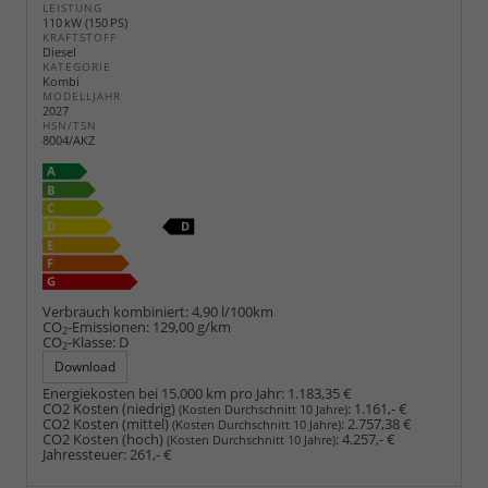
LEISTUNG
110 kW (150 PS)
KRAFTSTOFF
Diesel
KATEGORIE
Kombi
MODELLJAHR
2027
HSN/TSN
8004/AKZ
Verbrauch kombiniert:
4,90 l/100km
CO
-Emissionen:
129,00 g/km
2
CO
-Klasse:
D
2
Download
Energiekosten bei 15.000 km pro Jahr:
1.183,35 €
CO2 Kosten (niedrig)
:
1.161,- €
(Kosten Durchschnitt 10 Jahre)
CO2 Kosten (mittel)
:
2.757,38 €
(Kosten Durchschnitt 10 Jahre)
CO2 Kosten (hoch)
:
4.257,- €
(Kosten Durchschnitt 10 Jahre)
Jahressteuer:
261,- €