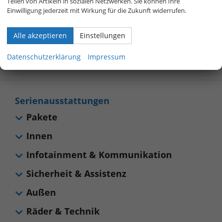
Teilen von Artikeln in sozialen Netzwerken. Sie können Ihre
800 40 01 808
Einwilligung jederzeit mit Wirkung für die Zukunft widerrufen.
Alle akzeptieren
Einstellungen
Allgemeines
Datenschutzerklärung
Impressum
Sonstiges
Serienausstattungen
Pakete
Innen
Infotainment & Kommunikation
Sicherheit & Assistenz
Außen
Räder & Technik