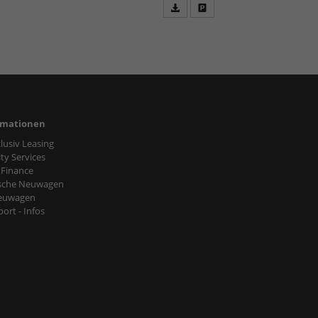
Fahrzeugangebot
Parken
als
und
PDF
vergleichen
speichern/drucken
rmationen
nclusiv Leasing
ty Services
 Finance
sche Neuwagen
euwagen
ort - Infos