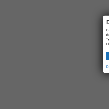
D
d
T
E
D