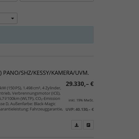
er) PANO/SHZ/KESSY/KAMERA/UVM.
29.330,– €
kW (150 PS), 1.498 cm³, 4 Zylinder,
trieb, Verbrennungsmotor (ICE),
5,7 l/100km (WLTP), CO₂-Emission
inkl. 19% MwSt.
se D, Außenfarbe: Black-Magic
 Garantieleistung: Fahrzeuggarantie,
UVP:
40.130,– €
Fahrzeugangebot
Parken
als
und