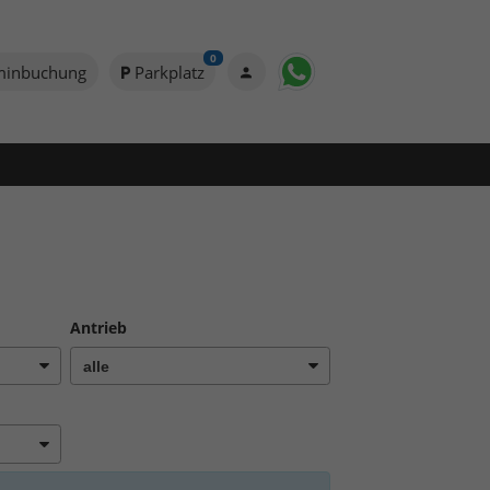
0
minbuchung
Parkplatz
Antrieb