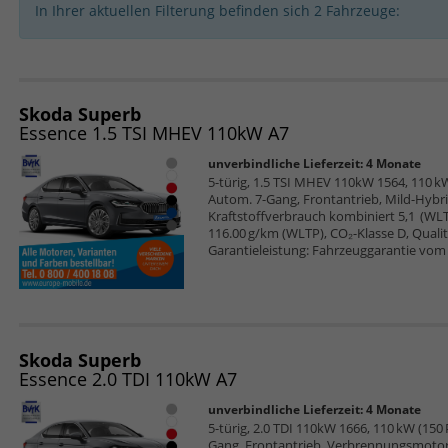
In Ihrer aktuellen Filterung befinden sich
2
Fahrzeuge:
Skoda Superb
Essence 1.5 TSI MHEV 110kW A7
unverbindliche Lieferzeit:
4 Monate
5-türig, 1.5 TSI MHEV 110kW 1564, 110 kW 
Autom. 7-Gang, Frontantrieb, Mild-Hybri
Kraftstoffverbrauch kombiniert 5,1 (WL
116.00 g/km (WLTP), CO₂-Klasse D, Qualitä
Garantieleistung: Fahrzeuggarantie vom 
Skoda Superb
Essence 2.0 TDI 110kW A7
unverbindliche Lieferzeit:
4 Monate
5-türig, 2.0 TDI 110kW 1666, 110 kW (150 P
Gang, Frontantrieb, Verbrennungsmotor (