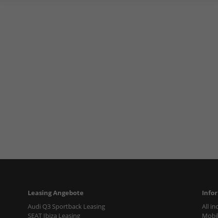
Leasing Angebote
Info
Audi Q3 Sportback Leasing
All i
SEAT Ibiza Leasing
Mobil