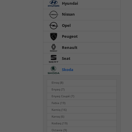
Hyundai
Nissan
Opel
Peugeot
Renault
Seat
Skoda
Elroq
(8)
Enyaq
(7)
Enyaq Coupé
(7)
Fabia
(19)
Kamiq
(16)
Karoq
(6)
Kodiaq
(19)
Octavia
(9)