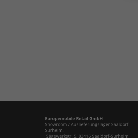
Europemobile Retail GmbH
Showroom / Auslieferungslager Saaldorf-
Surheim,
Sägewerkstr. 5, 83416 Saaldorf-Surheim