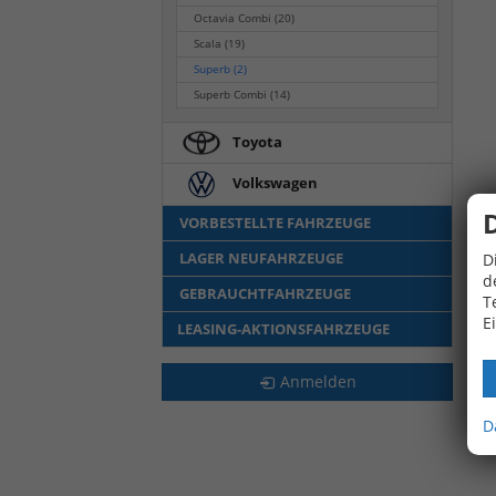
Octavia Combi
(20)
Scala
(19)
Superb
(2)
Superb Combi
(14)
Toyota
Volkswagen
VORBESTELLTE FAHRZEUGE
LAGER NEUFAHRZEUGE
D
d
GEBRAUCHTFAHRZEUGE
T
E
LEASING-AKTIONSFAHRZEUGE
Anmelden
D