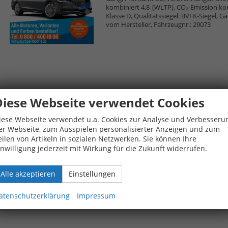
kombiniert 4,8 (WLTP), CO₂-Emission ko
Klasse D, Qualitätssiegel: BVFK-Siegel, G
vom Hersteller, Fahrzeugnr.: 29073
Diese Webseite verwendet Cookies
iese Webseite verwendet u.a. Cookies zur Analyse und Verbesseru
er Webseite, zum Ausspielen personalisierter Anzeigen und zum
eilen von Artikeln in sozialen Netzwerken. Sie können Ihre
inwilligung jederzeit mit Wirkung für die Zukunft widerrufen.
Alle akzeptieren
Einstellungen
atenschutzerklärung
Impressum