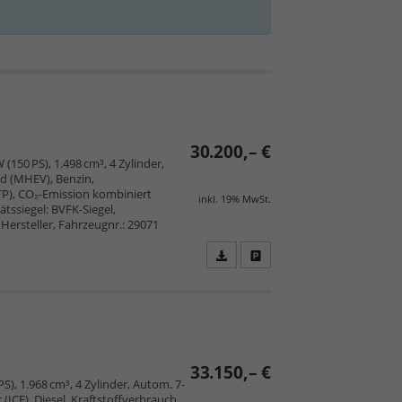
30.200,– €
(150 PS), 1.498 cm³, 4 Zylinder,
d (MHEV), Benzin,
TP), CO₂-Emission kombiniert
inkl. 19% MwSt.
tssiegel: BVFK-Siegel,
Hersteller, Fahrzeugnr.: 29071
Fahrzeugangebot
Parken
als
und
PDF
vergleichen
speichern/drucken
33.150,– €
S), 1.968 cm³, 4 Zylinder, Autom. 7-
ICE), Diesel, Kraftstoffverbrauch