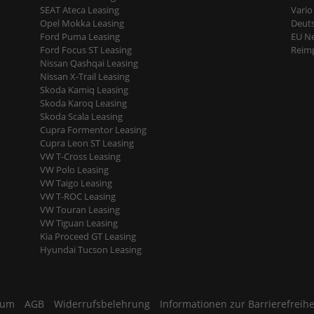
SEAT Ateca Leasing
Vario
Opel Mokka Leasing
Deut
Ford Puma Leasing
EU N
Ford Focus ST Leasing
Reimp
Nissan Qashqai Leasing
Nissan X-Trail Leasing
Skoda Kamiq Leasing
Skoda Karoq Leasing
Skoda Scala Leasing
Cupra Formentor Leasing
Cupra Leon ST Leasing
VW T-Cross Leasing
VW Polo Leasing
VW Taigo Leasing
VW T-ROC Leasing
VW Touran Leasing
VW Tiguan Leasing
Kia Proceed GT Leasing
Hyundai Tucson Leasing
sum
AGB
Widerrufsbelehrung
Informationen zur Barrierefreihe