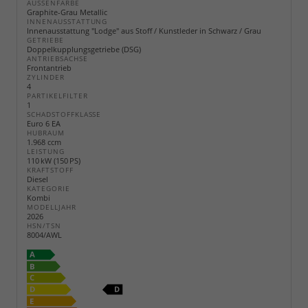
AUSSENFARBE
Graphite-Grau Metallic
INNENAUSSTATTUNG
Innenausstattung "Lodge" aus Stoff / Kunstleder in Schwarz / Grau
GETRIEBE
Doppelkupplungsgetriebe (DSG)
ANTRIEBSACHSE
Frontantrieb
ZYLINDER
4
PARTIKELFILTER
1
SCHADSTOFFKLASSE
Euro 6 EA
HUBRAUM
1.968 ccm
LEISTUNG
110 kW (150 PS)
KRAFTSTOFF
Diesel
KATEGORIE
Kombi
MODELLJAHR
2026
HSN/TSN
8004/AWL