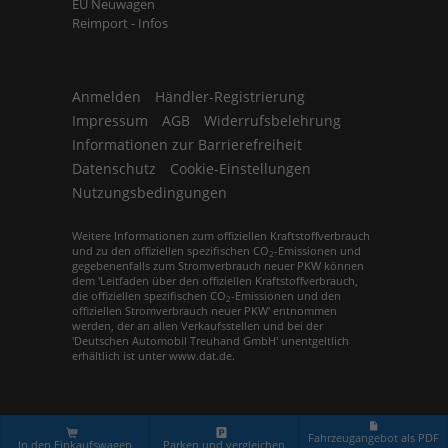
EU Neuwagen
Reimport - Infos
Anmelden
Händler-Registrierung
Impressum
AGB
Widerrufsbelehrung
Informationen zur Barrierefreiheit
Datenschutz
Cookie-Einstellungen
Nutzungsbedingungen
Weitere Informationen zum offiziellen Kraftstoffverbrauch
und zu den offiziellen spezifischen CO
-Emissionen und
2
gegebenenfalls zum Stromverbrauch neuer PKW können
dem 'Leitfaden über den offiziellen Kraftstoffverbrauch,
die offiziellen spezifischen CO
-Emissionen und den
2
offiziellen Stromverbrauch neuer PKW' entnommen
werden, der an allen Verkaufsstellen und bei der
'Deutschen Automobil Treuhand GmbH' unentgeltlich
erhältlich ist unter www.dat.de.
© 2026
Europemobile Retail GmbH
,
Leopoldstr. 31
,
80802
München,
+49 (0)89 / 21 52 62 50
Fahrzeugangebot als PDF
In den Einkaufswagen
Parken und vergleichen