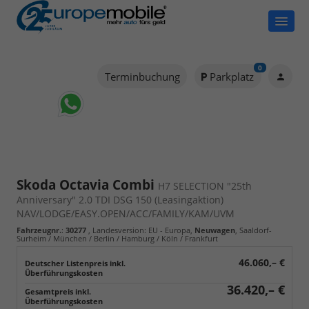
0
Terminbuchung
Parkplatz
Skoda Octavia Combi
H7 SELECTION "25th
Anniversary" 2.0 TDI DSG 150 (Leasingaktion)
NAV/LODGE/EASY.OPEN/ACC/FAMILY/KAM/UVM
Fahrzeugnr.
:
30277
, Landesversion: EU - Europa,
Neuwagen
, Saaldorf-
Surheim / München / Berlin / Hamburg / Köln / Frankfurt
46.060,– €
36.420,– €
Gesamtpreis inkl.
Überführungskosten