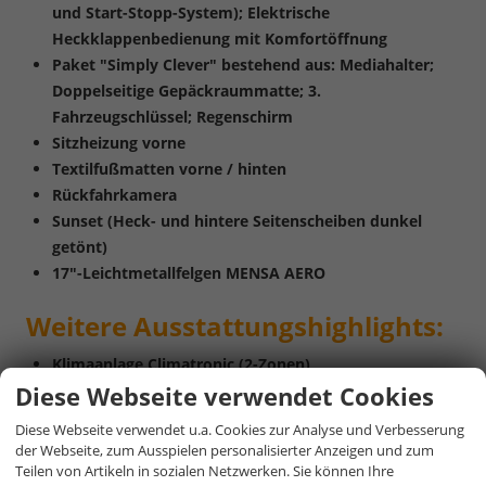
und Start-Stopp-System); Elektrische
Heckklappenbedienung mit Komfortöffnung
Paket "Simply Clever" bestehend aus: Mediahalter;
Doppelseitige Gepäckraummatte; 3.
Fahrzeugschlüssel; Regenschirm
Sitzheizung vorne
Textilfußmatten vorne / hinten
Rückfahrkamera
Sunset (Heck- und hintere Seitenscheiben dunkel
getönt)
17"-Leichtmetallfelgen MENSA AERO
Weitere
Ausstattungshighlights:
Klimaanlage Climatronic (2-Zonen)
Diese Webseite verwendet Cookies
8 Airbags (Fahrer- und abschaltbarer Beifahrerairbag;
Seitenairbags und Center-Airbag vorn; Kopfairbags;
Diese Webseite verwendet u.a. Cookies zur Analyse und Verbesserung
Fahrer-Knieairbag)
der Webseite, zum Ausspielen personalisierter Anzeigen und zum
Multifunktionslenkrad in Leder, inkl. Schaltwippen für
Teilen von Artikeln in sozialen Netzwerken. Sie können Ihre