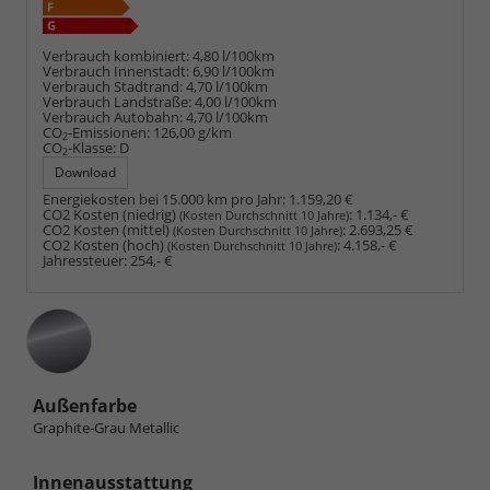
Verbrauch kombiniert:
4,80 l/100km
Verbrauch Innenstadt:
6,90 l/100km
Verbrauch Stadtrand:
4,70 l/100km
Verbrauch Landstraße:
4,00 l/100km
Verbrauch Autobahn:
4,70 l/100km
CO
-Emissionen:
126,00 g/km
2
CO
-Klasse:
D
2
Download
Energiekosten bei 15.000 km pro Jahr:
1.159,20 €
CO2 Kosten (niedrig)
:
1.134,- €
(Kosten Durchschnitt 10 Jahre)
CO2 Kosten (mittel)
:
2.693,25 €
(Kosten Durchschnitt 10 Jahre)
CO2 Kosten (hoch)
:
4.158,- €
(Kosten Durchschnitt 10 Jahre)
Jahressteuer:
254,- €
Außenfarbe
Graphite-Grau Metallic
Innenausstattung