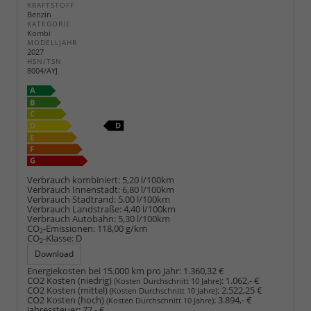
KRAFTSTOFF
Benzin
KATEGORIE
Kombi
MODELLJAHR
2027
HSN/TSN
8004/AYJ
Verbrauch kombiniert:
5,20 l/100km
Verbrauch Innenstadt:
6,80 l/100km
Verbrauch Stadtrand:
5,00 l/100km
Verbrauch Landstraße:
4,40 l/100km
Verbrauch Autobahn:
5,30 l/100km
CO
-Emissionen:
118,00 g/km
2
CO
-Klasse:
D
2
Download
Energiekosten bei 15.000 km pro Jahr:
1.360,32 €
CO2 Kosten (niedrig)
:
1.062,- €
(Kosten Durchschnitt 10 Jahre)
CO2 Kosten (mittel)
:
2.522,25 €
(Kosten Durchschnitt 10 Jahre)
CO2 Kosten (hoch)
:
3.894,- €
(Kosten Durchschnitt 10 Jahre)
Jahressteuer:
77,- €