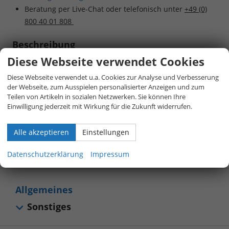
Beratung per Live-Chat oder telefonisch unter
+49 (0)
800 40 01 808
Beschreibung
Diese Webseite verwendet Cookies
Hinweis zur Serienausstattung:
Die
Diese Webseite verwendet u.a. Cookies zur Analyse und Verbesserung
Serienausstattung entspricht in weiten
der Webseite, zum Ausspielen personalisierter Anzeigen und zum
Teilen dem deutschen Modell – oft sogar
Teilen von Artikeln in sozialen Netzwerken. Sie können Ihre
Einwilligung jederzeit mit Wirkung für die Zukunft widerrufen.
mit weiteren Extras inklusive. Aus
Platzgründen ist nur ein Auszug
Alle akzeptieren
Einstellungen
dargestellt. Für Details kontaktieren Sie
bitte unser Verkaufsteam.
Datenschutzerklärung
Impressum
Allgemeines
Sonstiges