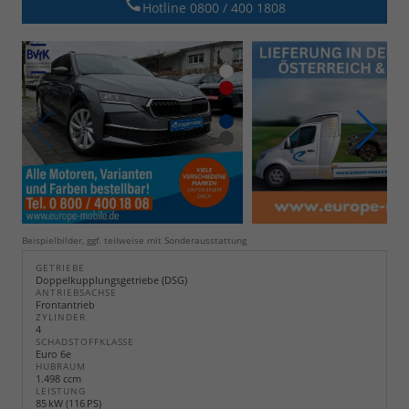
Hotline 0800 / 400 1808
Beispielbilder, ggf. teilweise mit Sonderausstattung
GETRIEBE
Doppelkupplungsgetriebe (DSG)
ANTRIEBSACHSE
Frontantrieb
ZYLINDER
4
SCHADSTOFFKLASSE
Euro 6e
HUBRAUM
1.498 ccm
LEISTUNG
85 kW (116 PS)