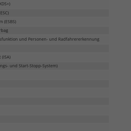
(XDS+)
(ESC)
em (ESBS)
rbag
emsfunktion und Personen- und Radfahrererkennung
 (ISA)
ngs- und Start-Stopp-System)