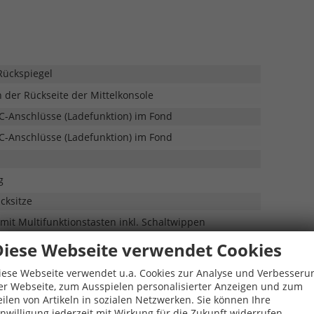
Rückspiegel
der Rückseite der Mittelkonsole
C-Anschlüsse (Ladefunktion) im Fond
C-Anschlüsse (Ladefunktion) im Fond
g
cksitze
it Multifunktionstasten inkl. Schaltwippen
Diese Webseite verwendet Cookies
iese Webseite verwendet u.a. Cookies zur Analyse und Verbesseru
er Webseite, zum Ausspielen personalisierter Anzeigen und zum
eilen von Artikeln in sozialen Netzwerken. Sie können Ihre
it Memory-Funktion und Lendenwirbelstütze
inwilligung jederzeit mit Wirkung für die Zukunft widerrufen.