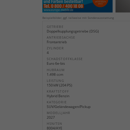
Beispielbilder, ggf. teilweise mit Sonderausstattung
GETRIEBE
Doppelkupplungsgetriebe (DSG)
ANTRIEBSACHSE
Frontantrieb
ZYLINDER
4
SCHADSTOFFKLASSE
Euro 6e-bis
HUBRAUM
1.498 ccm
LEISTUNG
150 kW (204 PS)
KRAFTSTOFF
Hybrid Benzin
KATEGORIE
SUV/Geländewagen/Pickup
MODELLJAHR
2027
HSN/TSN
8004/AYE