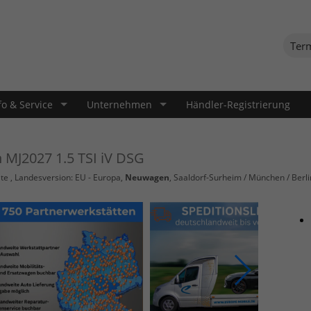
Ter
fo & Service
Unternehmen
Händler-Registrierung
n MJ2027 1.5 TSI iV DSG
te
, Landesversion: EU - Europa,
Neuwagen
, Saaldorf-Surheim / München / Berli