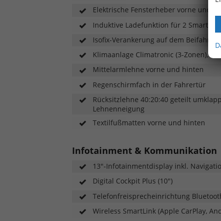
Elektrische Fensterheber vorne und hi
Induktive Ladefunktion für 2 Smartph
Isofix-Verankerung auf dem Beifahrer
D
Klimaanlage Climatronic (3-Zonen), für
Mittelarmlehne vorne und hinten
Regenschirmfach in der Fahrertür
Rücksitzlehne 40:20:40 geteilt umklapp
Lehnenneigung
Textilfußmatten vorne und hinten
Infotainment & Kommunikation
13"-Infotainmentdisplay inkl. Navigat
Digital Cockpit Plus (10")
Telefonfreisprecheinrichtung Bluetoot
Wireless SmartLink (Apple CarPlay, An