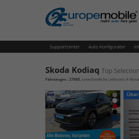
Supportcenter
Auto Konfigurator
In
Skoda Kodiaq
Top Selectio
Fahrzeugnr.
:
27685
, unverbindliche Lieferzeit:
4 Mona