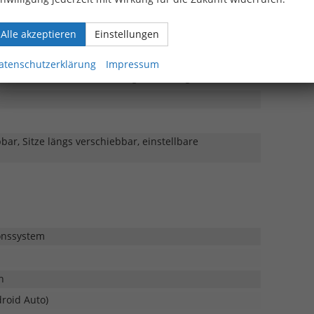
nten
Alle akzeptieren
Einstellungen
ones
sitz und den äußeren Rücksitzen
atenschutzerklärung
Impressum
 Fahrer, Beifahrer und Fond getrennt regelbar
bar, Sitze längs verschiebbar, einstellbare
ionssystem
h
droid Auto)