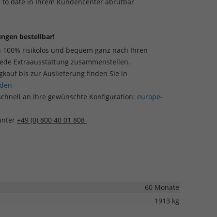
p to date in Ihrem Kundencenter abrufbar
ngen bestellbar!
u 100% risikolos und bequem ganz nach Ihren
jede Extraausstattung zusammenstellen.
auf bis zur Auslieferung finden Sie in
aden
schnell an Ihre gewünschte Konfiguration:
europe-
 unter
+49 (0) 800 40 01 808
60 Monate
1913 kg