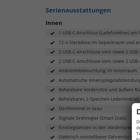
Serienausstattungen
Innen
1 USB-C-Anschluss (Ladefunktion) am 
12-V-Steckdose im Gepäckraum und an 
2 USB-C-Anschlüsse vorn sowie 2 USB-
2 USB-C-Anschlüsse vorn sowie 2 USB-
Ambientebeleuchtung im Innenraum
Automatische Innenspiegelabblendun
Beheizbare Vordersitze und äußere Rü
Beheizbares 2-Speichen-Lederlenkrad m
Dachhimmel in Grau
Digitale Drehregler (Smart Dials)
D
Einstiegsleisten in den Vordertüren
d
T
Elektrisch einstellbarer Fahrersitz m
E