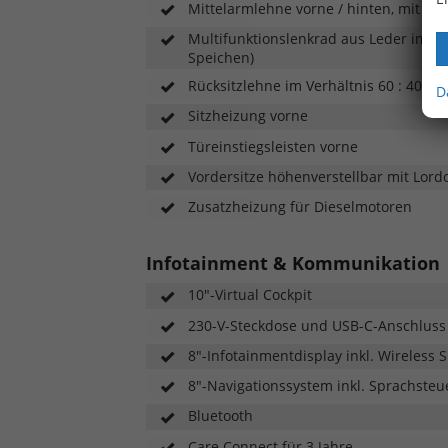
Mittelarmlehne vorne / hinten, mit Du
Multifunktionslenkrad aus Leder im Spo
Speichen)
Rücksitzlehne im Verhältnis 60 : 40 ge
D
Sitzheizung vorne
Türeinstiegsleisten vorne
Vordersitze höhenverstellbar mit Lord
Zusatzheizung für Dieselmotoren
Infotainment & Kommunikation
10"-Virtual Cockpit
230-V-Steckdose und USB-C-Anschluss
8"-Infotainmentdisplay inkl. Wireless S
8"-Navigationssystem inkl. Sprachsteue
Bluetooth
Care Connect für 3 Jahre