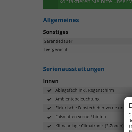
kontaktieren Sie bitte unser
Allgemeines
Sonstiges
Garantiedauer
Leergewicht
Serienausstattungen
Innen
Ablagefach inkl. Regenschirm
Ambientebeleuchtung
Elektrische Fensterheber vorne und hi
D
Fußmatten vorne / hinten
d
Klimaanlage Climatronic (2-Zonen)
T
E