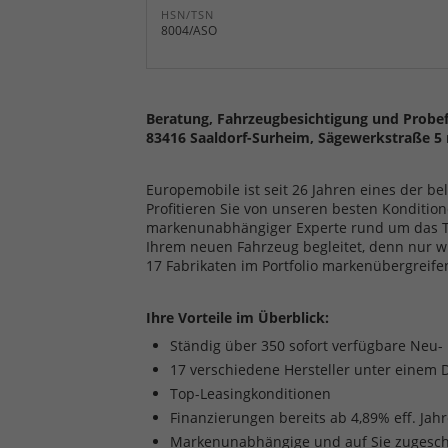
HSN/TSN
8004/ASO
Beratung, Fahrzeugbesichtigung und Probef
83416 Saaldorf-Surheim, Sägewerkstraße 5 
Europemobile ist seit 26 Jahren eines der b
Profitieren Sie von unseren besten Kondition
markenunabhängiger Experte rund um das The
Ihrem neuen Fahrzeug begleitet, denn nur w
17 Fabrikaten im Portfolio markenübergreife
Ihre Vorteile im Überblick:
Ständig über 350 sofort verfügbare Neu
17 verschiedene Hersteller unter einem 
Top-Leasingkonditionen
Finanzierungen bereits ab 4,89% eff. Jah
Markenunabhängige und auf Sie zugesch