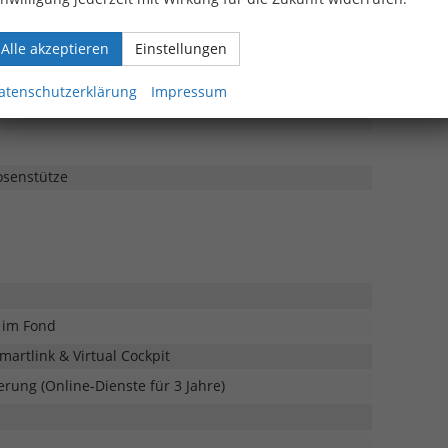
rchlademöglichkeit
rtdesign, beheizbar, inkl. Schaltwippen für DSG (3-
Alle akzeptieren
Einstellungen
teilt umklappbar
atenschutzerklärung
Impressum
osenstütze
 im Fond
martlink & Virtual Cockpit
rung (Online-Dienste für 3 Jahre)