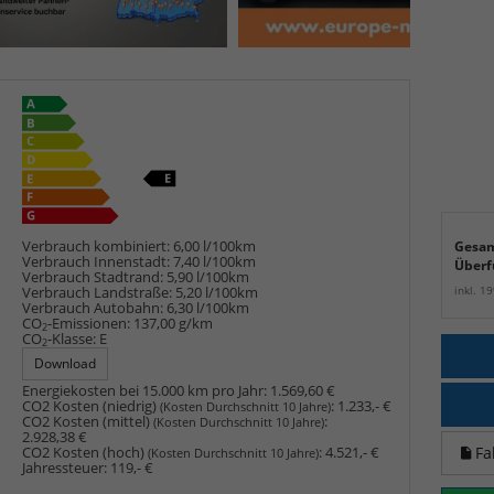
Verbrauch kombiniert:
6,00 l/100km
Gesam
Verbrauch Innenstadt:
7,40 l/100km
Überf
Verbrauch Stadtrand:
5,90 l/100km
inkl. 1
Verbrauch Landstraße:
5,20 l/100km
Verbrauch Autobahn:
6,30 l/100km
CO
-Emissionen:
137,00 g/km
2
CO
-Klasse:
E
2
Download
Energiekosten bei 15.000 km pro Jahr:
1.569,60 €
CO2 Kosten (niedrig)
:
1.233,- €
(Kosten Durchschnitt 10 Jahre)
CO2 Kosten (mittel)
:
(Kosten Durchschnitt 10 Jahre)
2.928,38 €
Fa
CO2 Kosten (hoch)
:
4.521,- €
(Kosten Durchschnitt 10 Jahre)
Jahressteuer:
119,- €