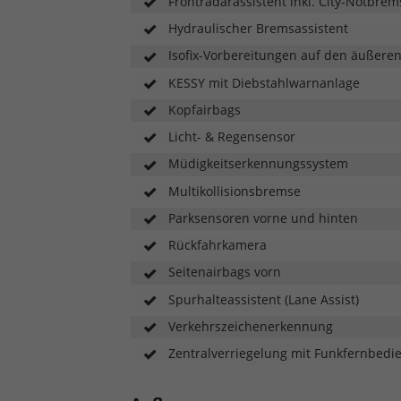
Frontradarassistent inkl. City-Notbr
Hydraulischer Bremsassistent
Isofix-Vorbereitungen auf den äußeren
KESSY mit Diebstahlwarnanlage
Kopfairbags
Licht- & Regensensor
Müdigkeitserkennungssystem
Multikollisionsbremse
Parksensoren vorne und hinten
Rückfahrkamera
Seitenairbags vorn
Spurhalteassistent (Lane Assist)
Verkehrszeichenerkennung
Zentralverriegelung mit Funkfernbedi