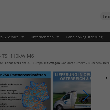
Ter
fo & Service
Unternehmen
Händler-Registrierung
5 TSI 110kW M6
te
, Landesversion: EU - Europa,
Neuwagen
, Saaldorf-Surheim / München / Berli