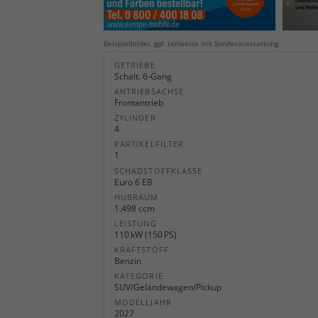
Beispielbilder, ggf. teilweise mit Sonderausstattung
GETRIEBE
Schalt. 6-Gang
ANTRIEBSACHSE
Frontantrieb
ZYLINDER
4
PARTIKELFILTER
1
SCHADSTOFFKLASSE
Euro 6 EB
HUBRAUM
1.498 ccm
LEISTUNG
110 kW (150 PS)
KRAFTSTOFF
Benzin
KATEGORIE
SUV/Geländewagen/Pickup
MODELLJAHR
2027