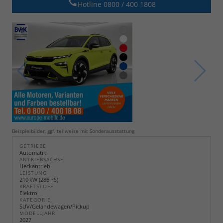
Hotline 0800 / 400 1808
Beispielbilder, ggf. teilweise mit Sonderausstattung
GETRIEBE
Automatik
ANTRIEBSACHSE
Heckantrieb
LEISTUNG
210 kW (286 PS)
KRAFTSTOFF
Elektro
KATEGORIE
SUV/Geländewagen/Pickup
MODELLJAHR
2027