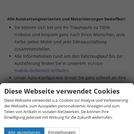
Alle Ausstattungsvarianten und Motorisierungen bestellbar!
Sie können sich bei uns Ihr Traumauto zu 100%
risikolos und bequem ganz nach Ihren Wünschen, jede
Farbe, jeden Motor und jede Extraausstattung
zusammenstellen.
Alle Informationen rund um den Fahrzeugkauf bis zur
Auslieferung finden Sie in unserem
europe-
mobile.de/bestell-leitfaden
Unser Auto-Konfigurator bringt Sie ganz schnell an Ihre
gewünschte Konfiguration:
europe-mobile.de/eu-
Diese Webseite verwendet Cookies
neuwagen-konfigurator
Beratung per Live-Chat oder telefonisch unter
+49 (0)
Diese Webseite verwendet u.a. Cookies zur Analyse und Verbesserung
der Webseite, zum Ausspielen personalisierter Anzeigen und zum
800 40 01 808
Teilen von Artikeln in sozialen Netzwerken. Sie können Ihre
Einwilligung jederzeit mit Wirkung für die Zukunft widerrufen.
Alle akzeptieren
Einstellungen