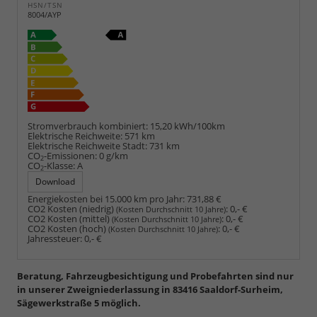
HSN/TSN
8004/AYP
Stromverbrauch kombiniert:
15,20 kWh/100km
Elektrische Reichweite:
571 km
Elektrische Reichweite Stadt:
731 km
CO
-Emissionen:
0 g/km
2
CO
-Klasse:
A
2
Download
Energiekosten bei 15.000 km pro Jahr:
731,88 €
CO2 Kosten (niedrig)
:
0,- €
(Kosten Durchschnitt 10 Jahre)
CO2 Kosten (mittel)
:
0,- €
(Kosten Durchschnitt 10 Jahre)
CO2 Kosten (hoch)
:
0,- €
(Kosten Durchschnitt 10 Jahre)
Jahressteuer:
0,- €
Beratung, Fahrzeugbesichtigung und Probefahrten sind nur
in unserer Zweigniederlassung in 83416 Saaldorf-Surheim,
Sägewerkstraße 5 möglich.