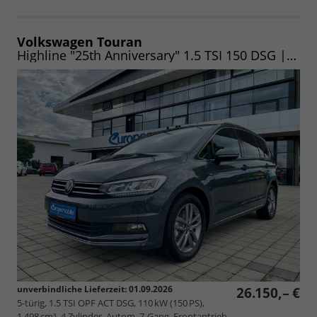
Volkswagen Touran
Highline "25th Anniversary" 1.5 TSI 150 DSG |LED|NAV|VIRTUAL|EASY-OP.|ACC|CAM|17"|UVM. (Vorlauf 23.08.2026)
unverbindliche Lieferzeit:
01.09.2026
26.150,– €
5-türig, 1.5 TSI OPF ACT DSG, 110 kW (150 PS),
1.498 cm³, 4 Zylinder, Autom. 7-Gang, Frontantrieb,