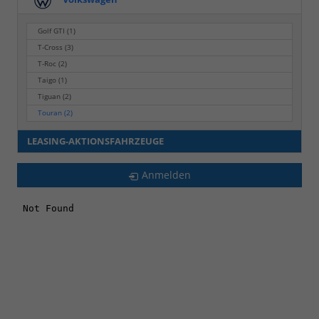
Golf GTI
(1)
T-Cross
(3)
T-Roc
(2)
Taigo
(1)
Tiguan
(2)
Touran
(2)
LEASING-AKTIONSFAHRZEUGE
Anmelden