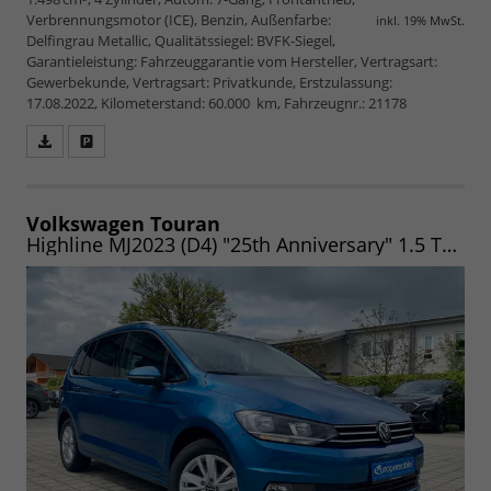
Verbrennungsmotor (ICE), Benzin, Außenfarbe:
inkl. 19% MwSt.
Delfingrau Metallic, Qualitätssiegel: BVFK-Siegel,
Garantieleistung: Fahrzeuggarantie vom Hersteller, Vertragsart:
Gewerbekunde, Vertragsart: Privatkunde, Erstzulassung:
17.08.2022, Kilometerstand: 60.000 km, Fahrzeugnr.: 21178
Fahrzeugangebot
Parken
als
und
PDF
vergleichen
speichern/drucken
Volkswagen Touran
Highline MJ2023 (D4) "25th Anniversary" 1.5 TSI 150 M6 CLI3Z|ERGO|DYNAUDIO|AHK|APP|UVM. (Vorlauf 06.08.2026)