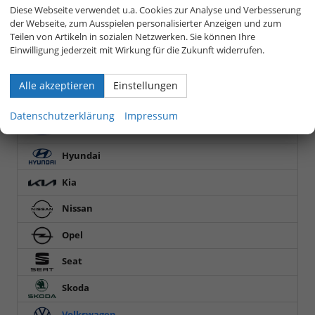
VORBESTELLTE FAHRZEUGE
Diese Webseite verwendet u.a. Cookies zur Analyse und Verbesserung
der Webseite, zum Ausspielen personalisierter Anzeigen und zum
LAGER NEUFAHRZEUGE
Teilen von Artikeln in sozialen Netzwerken. Sie können Ihre
Einwilligung jederzeit mit Wirkung für die Zukunft widerrufen.
GEBRAUCHTFAHRZEUGE
Audi
Alle akzeptieren
Einstellungen
Cupra
Datenschutzerklärung
Impressum
Ford
Hyundai
Kia
Nissan
Opel
Seat
Skoda
Volkswagen