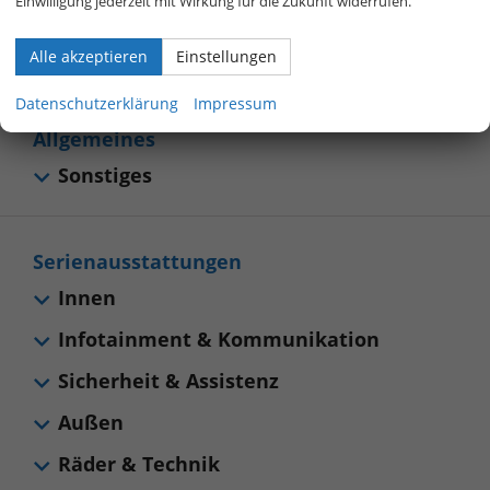
neuwagen-konfigurator
Einwilligung jederzeit mit Wirkung für die Zukunft widerrufen.
Beratung per Live-Chat oder telefonisch unter
+49 (0)
800 40 01 808
Alle akzeptieren
Einstellungen
Datenschutzerklärung
Impressum
Allgemeines
Sonstiges
Serienausstattungen
Innen
Infotainment & Kommunikation
Sicherheit & Assistenz
Außen
Räder & Technik