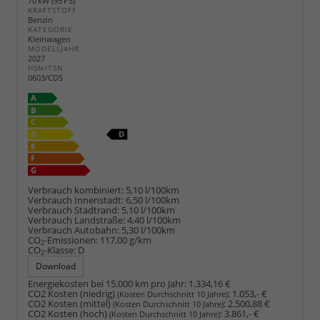
70 kW (95 PS)
KRAFTSTOFF
Benzin
KATEGORIE
Kleinwagen
MODELLJAHR
2027
HSN/TSN
0603/CDS
Verbrauch kombiniert:
5,10 l/100km
Verbrauch Innenstadt:
6,50 l/100km
Verbrauch Stadtrand:
5,10 l/100km
Verbrauch Landstraße:
4,40 l/100km
Verbrauch Autobahn:
5,30 l/100km
CO
-Emissionen:
117,00 g/km
2
CO
-Klasse:
D
2
Download
Energiekosten bei 15.000 km pro Jahr:
1.334,16 €
CO2 Kosten (niedrig)
:
1.053,- €
(Kosten Durchschnitt 10 Jahre)
CO2 Kosten (mittel)
:
2.500,88 €
(Kosten Durchschnitt 10 Jahre)
CO2 Kosten (hoch)
:
3.861,- €
(Kosten Durchschnitt 10 Jahre)