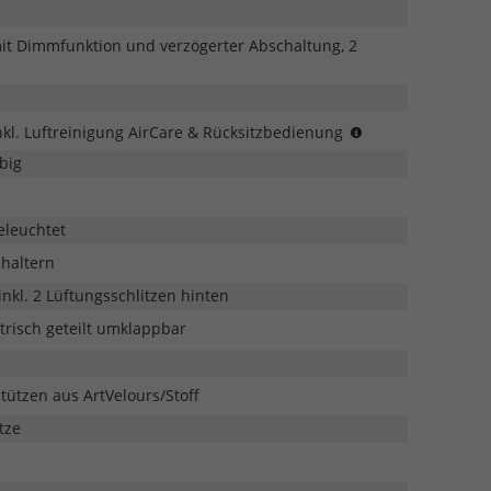
it Dimmfunktion und verzögerter Abschaltung, 2
LIFE/LIMITED:
inkl. Luftreinigung AirCare & Rücksitzbedienung
Nur
big
in
Verbindung
mit
eleuchtet
1.5
TSI
ehaltern
eHybrid
nkl. 2 Lüftungsschlitzen hinten
trisch geteilt umklappbar
stützen aus ArtVelours/Stoff
tze