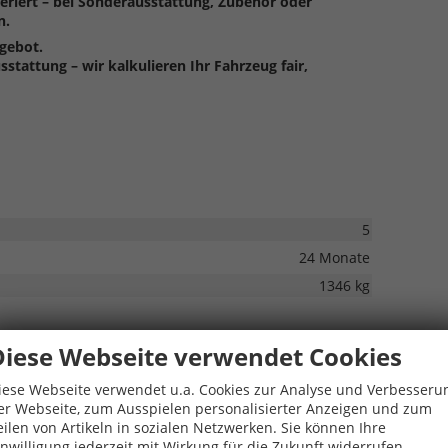
eriert – bei Sonderausstattung, Zubehör oder
n.
ngebot.
tattung – wir kalkulieren Ihr Fahrzeug fair,
5
24 Monate
1346 kg
Diese Webseite verwendet Cookies
iese Webseite verwendet u.a. Cookies zur Analyse und Verbesseru
er Webseite, zum Ausspielen personalisierter Anzeigen und zum
s: Schlüsselloses Schließ- und Startsystem "Keyless
eilen von Artikeln in sozialen Netzwerken. Sie können Ihre
nnenraumüberwachung, Back-up-Horn und
inwilligung jederzeit mit Wirkung für die Zukunft widerrufen.