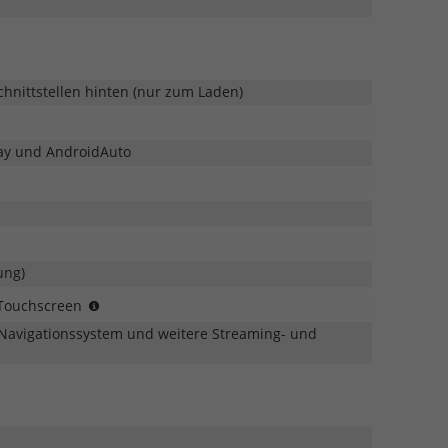
chnittstellen hinten (nur zum Laden)
lay und AndroidAuto
ung)
LIMITED:
b-Touchscreen
Nur
: Navigationssystem und weitere Streaming- und
in
Verbindung
mit
1.5
TSI
eHybrid