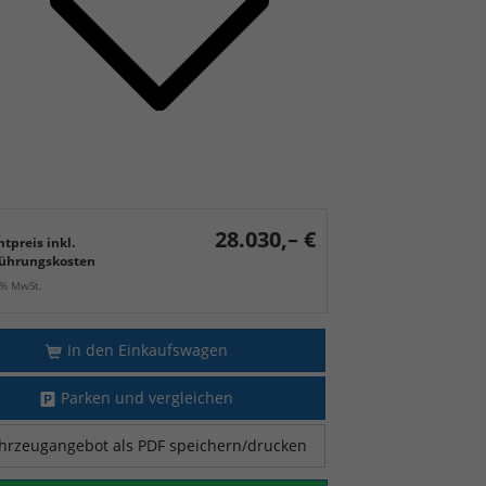
28.030,– €
tpreis inkl.
ührungskosten
9% MwSt.
In den Einkaufswagen
Parken und vergleichen
hrzeugangebot als PDF speichern/drucken