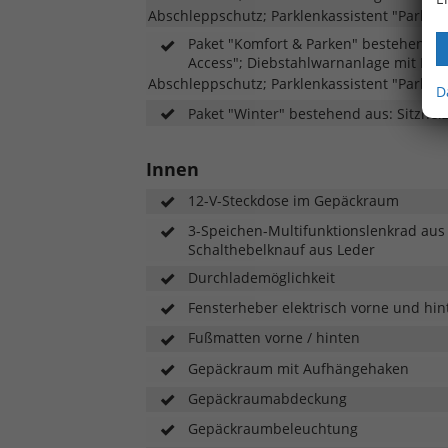
Abschleppschutz; Parklenkassistent "Park As
Paket "Komfort & Parken" bestehend au
Access"; Diebstahlwarnanlage mit I
Abschleppschutz; Parklenkassistent "Park As
D
Paket "Winter" bestehend aus: Sitzhe
Innen
12-V-Steckdose im Gepäckraum
3-Speichen-Multifunktionslenkrad aus L
Schalthebelknauf aus Leder
Durchlademöglichkeit
Fensterheber elektrisch vorne und hin
Fußmatten vorne / hinten
Gepäckraum mit Aufhängehaken
Gepäckraumabdeckung
Gepäckraumbeleuchtung