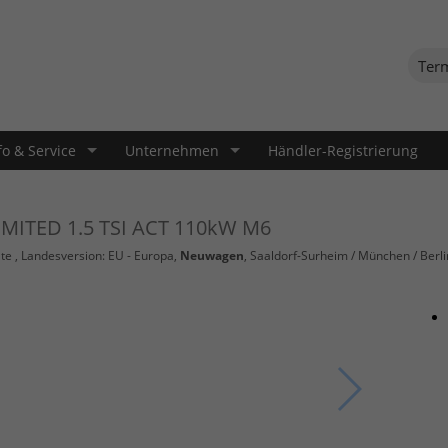
Ter
fo & Service
Unternehmen
Händler-Registrierung
LIMITED 1.5 TSI ACT 110kW M6
te
, Landesversion: EU - Europa,
Neuwagen
, Saaldorf-Surheim / München / Berli