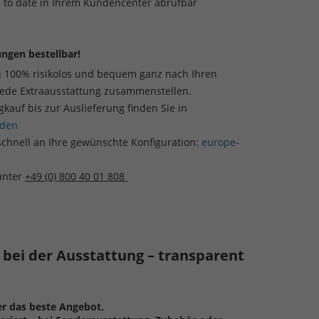
p to date in Ihrem Kundencenter abrufbar
ngen bestellbar!
u 100% risikolos und bequem ganz nach Ihren
jede Extraausstattung zusammenstellen.
auf bis zur Auslieferung finden Sie in
aden
schnell an Ihre gewünschte Konfiguration:
europe-
 unter
+49 (0) 800 40 01 808
t bei der Ausstattung – transparent
er das beste Angebot.