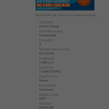
Beispielbilder, ggf. teilweise mit Sonderausstattung
GETRIEBE
Schalt. 6-Gang
ANTRIEBSACHSE
Frontantrieb
ZYLINDER
4
SCHADSTOFFKLASSE
Euro 6e-bis
HUBRAUM
1.498 ccm
LEISTUNG
110 kW (150 PS)
KRAFTSTOFF
Benzin
KATEGORIE
Limousine
MODELLJAHR
2027
HSN/TSN
0603/CNW