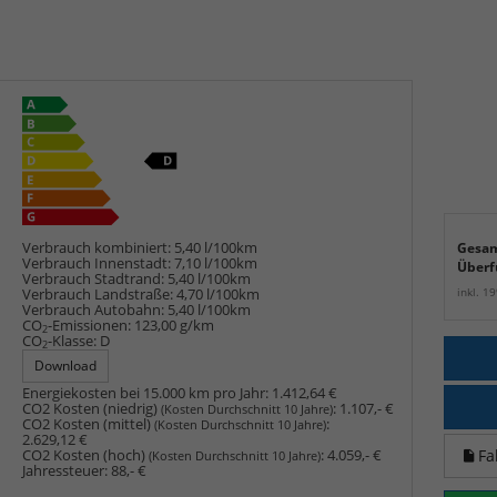
Verbrauch kombiniert:
5,40 l/100km
Gesam
Verbrauch Innenstadt:
7,10 l/100km
Überf
Verbrauch Stadtrand:
5,40 l/100km
inkl. 1
Verbrauch Landstraße:
4,70 l/100km
Verbrauch Autobahn:
5,40 l/100km
CO
-Emissionen:
123,00 g/km
2
CO
-Klasse:
D
2
Download
Energiekosten bei 15.000 km pro Jahr:
1.412,64 €
CO2 Kosten (niedrig)
:
1.107,- €
(Kosten Durchschnitt 10 Jahre)
CO2 Kosten (mittel)
:
(Kosten Durchschnitt 10 Jahre)
2.629,12 €
Fa
CO2 Kosten (hoch)
:
4.059,- €
(Kosten Durchschnitt 10 Jahre)
Jahressteuer:
88,- €