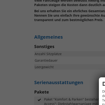
Viele Fahrzeuge werden bewusst niedrig ins
Paketen steigen die Kosten dann deutlich a
Bei uns erhalten Sie ein ehrliches Gesamta
Nennen Sie uns einfach Ihre gewünschte Auss
transparent und zum bestmöglichen Preis.
Allgemeines
Sonstiges
Anzahl Sitzplätze
Garantiedauer
Leergewicht
Serienausstattungen
D
Pakete
d
Paket "Komfort & Parken" bestehend au
T
Access"; Diebstahlwarnanlage mit I
E