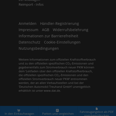
Reimport - Infos
Anmelden
Händler-Registrierung
Impressum
AGB
Widerrufsbelehrung
Informationen zur Barrierefreiheit
Datenschutz
Cookie-Einstellungen
Nutzungsbedingungen
Weitere Informationen zum offiziellen Kraftstoffverbrauch
und zu den offiziellen spezifischen CO
-Emissionen und
2
gegebenenfalls zum Stromverbrauch neuer PKW können
dem 'Leitfaden über den offiziellen Kraftstoffverbrauch,
die offiziellen spezifischen CO
-Emissionen und den
2
offiziellen Stromverbrauch neuer PKW' entnommen
werden, der an allen Verkaufsstellen und bei der
'Deutschen Automobil Treuhand GmbH' unentgeltlich
erhältlich ist unter www.dat.de.
© 2026
Europemobile Retail GmbH
,
Leopoldstr. 31
,
80802
München,
+49 (0)89 / 21 52 62 50
Fahrzeugangebot als PDF
In den Einkaufswagen
Parken und vergleichen
speichern/drucken