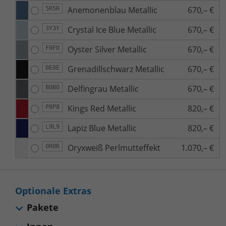
Anemonenblau Metallic
670,– €
5R5R
Crystal Ice Blue Metallic
670,– €
3Y3Y
Oyster Silver Metallic
670,– €
F0F0
Grenadillschwarz Metallic
670,– €
0E0E
Delfingrau Metallic
670,– €
B0B0
Kings Red Metallic
820,– €
P8P8
Lapiz Blue Metallic
820,– €
L9L9
Oryxweiß Perlmutteffekt
1.070,– €
0R0R
Optionale Extras
Pakete