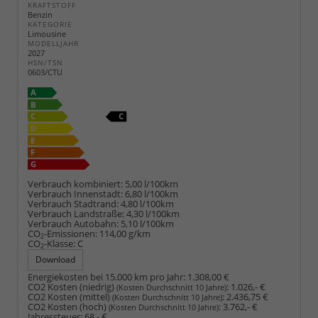
KRAFTSTOFF
Benzin
KATEGORIE
Limousine
MODELLJAHR
2027
HSN/TSN
0603/CTU
Verbrauch kombiniert:
5,00 l/100km
Verbrauch Innenstadt:
6,80 l/100km
Verbrauch Stadtrand:
4,80 l/100km
Verbrauch Landstraße:
4,30 l/100km
Verbrauch Autobahn:
5,10 l/100km
CO
-Emissionen:
114,00 g/km
2
CO
-Klasse:
C
2
Download
Energiekosten bei 15.000 km pro Jahr:
1.308,00 €
CO2 Kosten (niedrig)
:
1.026,- €
(Kosten Durchschnitt 10 Jahre)
CO2 Kosten (mittel)
:
2.436,75 €
(Kosten Durchschnitt 10 Jahre)
CO2 Kosten (hoch)
:
3.762,- €
(Kosten Durchschnitt 10 Jahre)
Jahressteuer:
68,- €