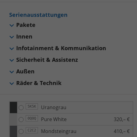
Serienausstattungen
Pakete
Innen
Infotainment & Kommunikation
Sicherheit & Assistenz
Außen
Räder & Technik
Uranograu
5K5K
Pure White
320,– €
0Q0Q
Mondsteingrau
410,– €
C2C2