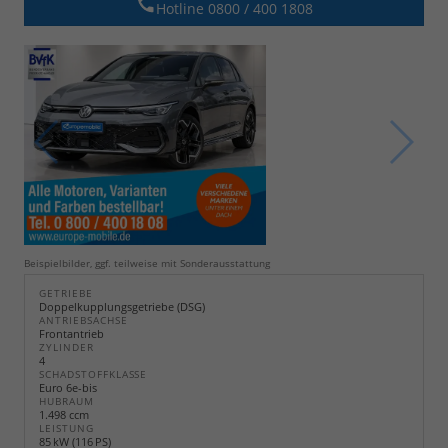
Hotline 0800 / 400 1808
Beispielbilder, ggf. teilweise mit Sonderausstattung
GETRIEBE
Doppelkupplungsgetriebe (DSG)
ANTRIEBSACHSE
Frontantrieb
ZYLINDER
4
SCHADSTOFFKLASSE
Euro 6e-bis
HUBRAUM
1.498 ccm
LEISTUNG
85 kW (116 PS)