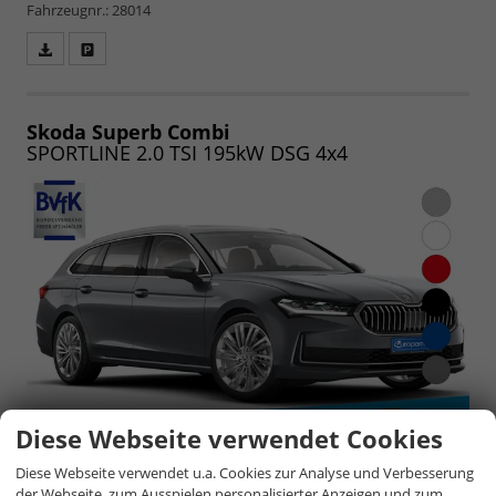
Fahrzeugnr.: 28014
Fahrzeugangebot
Parken
als
und
PDF
vergleichen
speichern/drucken
Skoda Superb Combi
SPORTLINE 2.0 TSI 195kW DSG 4x4
Diese Webseite verwendet Cookies
Diese Webseite verwendet u.a. Cookies zur Analyse und Verbesserung
der Webseite, zum Ausspielen personalisierter Anzeigen und zum