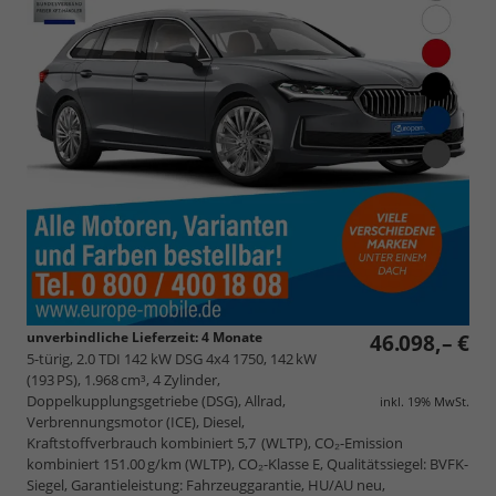
unverbindliche Lieferzeit:
4 Monate
46.098,– €
5-türig, 2.0 TDI 142 kW DSG 4x4 1750, 142 kW
(193 PS), 1.968 cm³, 4 Zylinder,
Doppelkupplungsgetriebe (DSG), Allrad,
inkl. 19% MwSt.
Verbrennungsmotor (ICE), Diesel,
Kraftstoffverbrauch kombiniert 5,7 (WLTP), CO₂-Emission
kombiniert 151.00 g/km (WLTP), CO₂-Klasse E, Qualitätssiegel: BVFK-
Siegel, Garantieleistung: Fahrzeuggarantie, HU/AU neu,