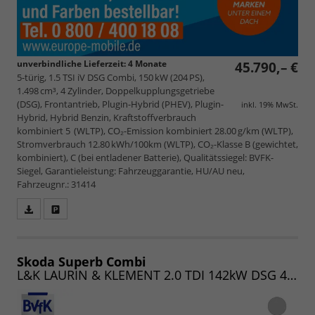
unverbindliche Lieferzeit:
4 Monate
45.790,– €
5-türig, 1.5 TSI iV DSG Combi, 150 kW (204 PS),
1.498 cm³, 4 Zylinder, Doppelkupplungsgetriebe
(DSG), Frontantrieb, Plugin-Hybrid (PHEV), Plugin-
inkl. 19% MwSt.
Hybrid, Hybrid Benzin, Kraftstoffverbrauch
kombiniert 5 (WLTP), CO₂-Emission kombiniert 28.00 g/km (WLTP),
Stromverbrauch 12.80 kWh/100km (WLTP), CO₂-Klasse B (gewichtet,
kombiniert), C (bei entladener Batterie), Qualitätssiegel: BVFK-
Siegel, Garantieleistung: Fahrzeuggarantie, HU/AU neu,
Fahrzeugnr.: 31414
Fahrzeugangebot
Parken
als
und
PDF
vergleichen
speichern/drucken
Skoda Superb Combi
L&K LAURIN & KLEMENT 2.0 TDI 142kW DSG 4x4