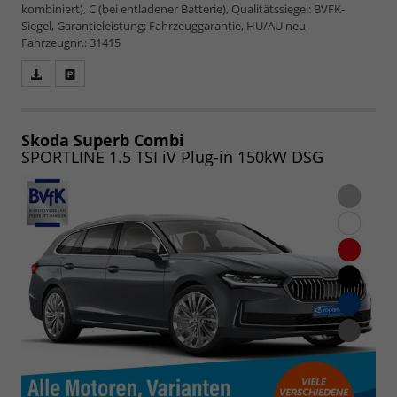
kombiniert), C (bei entladener Batterie), Qualitätssiegel: BVFK-
Siegel, Garantieleistung: Fahrzeuggarantie, HU/AU neu,
Fahrzeugnr.: 31415
Fahrzeugangebot
Parken
als
und
PDF
vergleichen
speichern/drucken
Skoda Superb Combi
SPORTLINE 1.5 TSI iV Plug-in 150kW DSG