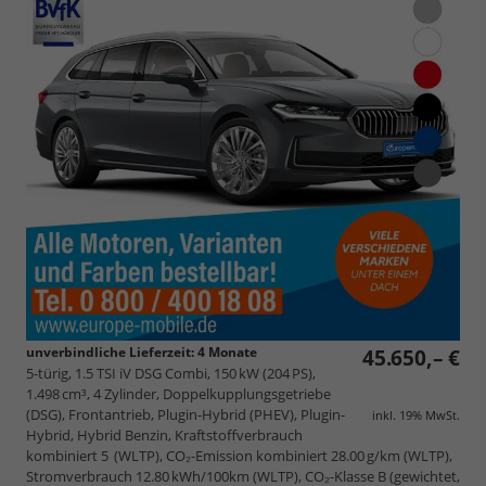
unverbindliche Lieferzeit:
4 Monate
45.650,– €
5-türig, 1.5 TSI iV DSG Combi, 150 kW (204 PS),
1.498 cm³, 4 Zylinder, Doppelkupplungsgetriebe
(DSG), Frontantrieb, Plugin-Hybrid (PHEV), Plugin-
inkl. 19% MwSt.
Hybrid, Hybrid Benzin, Kraftstoffverbrauch
kombiniert 5 (WLTP), CO₂-Emission kombiniert 28.00 g/km (WLTP),
Stromverbrauch 12.80 kWh/100km (WLTP), CO₂-Klasse B (gewichtet,