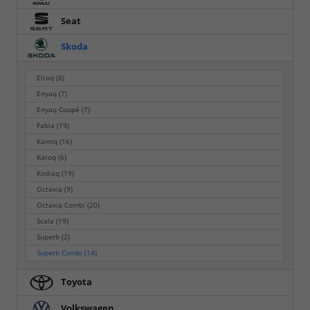
Seat
Skoda
Elroq
(8)
Enyaq
(7)
Enyaq Coupé
(7)
Fabia
(19)
Kamiq
(16)
Karoq
(6)
Kodiaq
(19)
Octavia
(9)
Octavia Combi
(20)
Scala
(19)
Superb
(2)
Superb Combi
(14)
Toyota
Volkswagen