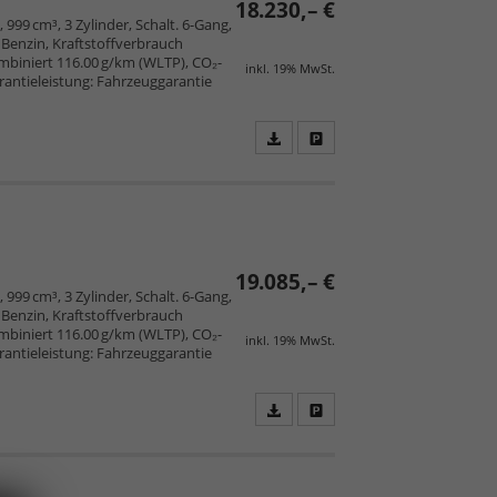
18.230,– €
, 999 cm³, 3 Zylinder, Schalt. 6-Gang,
Benzin, Kraftstoffverbrauch
mbiniert 116.00 g/km (WLTP), CO₂-
inkl. 19% MwSt.
arantieleistung: Fahrzeuggarantie
Fahrzeugangebot
Parken
als
und
PDF
vergleichen
speichern/drucken
19.085,– €
, 999 cm³, 3 Zylinder, Schalt. 6-Gang,
Benzin, Kraftstoffverbrauch
mbiniert 116.00 g/km (WLTP), CO₂-
inkl. 19% MwSt.
arantieleistung: Fahrzeuggarantie
Fahrzeugangebot
Parken
als
und
PDF
vergleichen
speichern/drucken