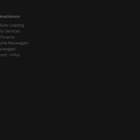
rmationen
nclusiv Leasing
ty Services
 Finance
sche Neuwagen
euwagen
ort - Infos