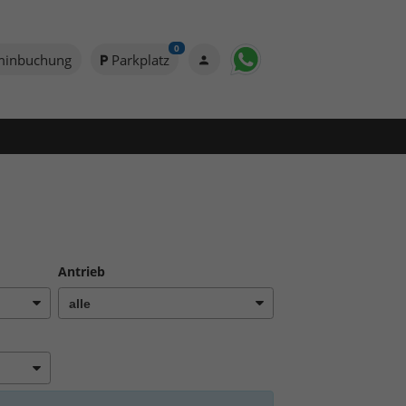
0
minbuchung
Parkplatz
Antrieb