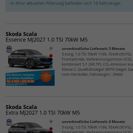
In Ihrer aktuellen Filterung befinden sich
19
Fahrzeuge:
Skoda Scala
Essence MJ2027 1.0 TSI 70kW M5
unverbindliche Lieferzeit:
3 Monate
5-türig, 1.0 TSI 70kW 1199, 70 kW (95 PS),
Frontantrieb, Verbrennungsmotor (ICE), 
kombiniert 5,1 (WLTP), CO₂-Emission ko
Klasse C, Qualitätssiegel: BVFK-Siegel, G
vom Hersteller, Fahrzeugnr.: 29442
Skoda Scala
Extra MJ2027 1.0 TSI 70kW M5
unverbindliche Lieferzeit:
4 Monate
5-türig, 1.0 TSI 70kW 1199, 70 kW (95 PS),
Frontantrieb, Verbrennungsmotor (ICE), 