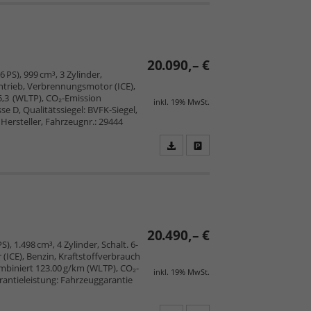
PDF
vergleichen
speichern/drucken
20.090,– €
 PS), 999 cm³, 3 Zylinder,
trieb, Verbrennungsmotor (ICE),
5,3 (WLTP), CO₂-Emission
inkl. 19% MwSt.
e D, Qualitätssiegel: BVFK-Siegel,
Hersteller, Fahrzeugnr.: 29444
Fahrzeugangebot
Parken
als
und
PDF
vergleichen
speichern/drucken
20.490,– €
), 1.498 cm³, 4 Zylinder, Schalt. 6-
ICE), Benzin, Kraftstoffverbrauch
mbiniert 123.00 g/km (WLTP), CO₂-
inkl. 19% MwSt.
arantieleistung: Fahrzeuggarantie