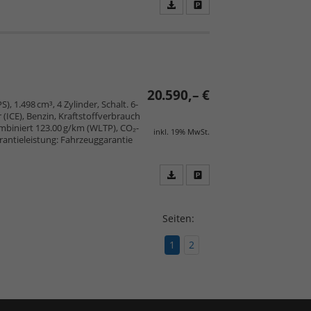
Fahrzeugangebot
Parken
als
und
PDF
vergleichen
speichern/drucken
20.590,– €
), 1.498 cm³, 4 Zylinder, Schalt. 6-
ICE), Benzin, Kraftstoffverbrauch
mbiniert 123.00 g/km (WLTP), CO₂-
inkl. 19% MwSt.
arantieleistung: Fahrzeuggarantie
Fahrzeugangebot
Parken
als
und
PDF
vergleichen
Seiten:
speichern/drucken
1
2