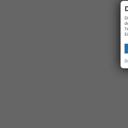
D
d
T
E
D