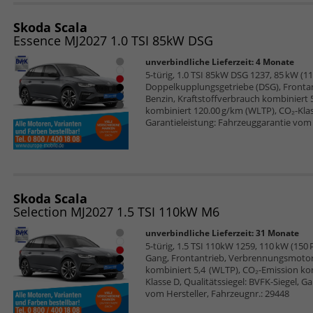
Skoda Scala
Essence MJ2027 1.0 TSI 85kW DSG
unverbindliche Lieferzeit:
4 Monate
5-türig, 1.0 TSI 85kW DSG 1237, 85 kW (116
Doppelkupplungsgetriebe (DSG), Frontan
Benzin, Kraftstoffverbrauch kombiniert 
kombiniert 120.00 g/km (WLTP), CO₂-Klass
Garantieleistung: Fahrzeuggarantie vom 
Skoda Scala
Selection MJ2027 1.5 TSI 110kW M6
unverbindliche Lieferzeit:
31 Monate
5-türig, 1.5 TSI 110kW 1259, 110 kW (150 PS
Gang, Frontantrieb, Verbrennungsmotor (
kombiniert 5,4 (WLTP), CO₂-Emission ko
Klasse D, Qualitätssiegel: BVFK-Siegel, G
vom Hersteller, Fahrzeugnr.: 29448