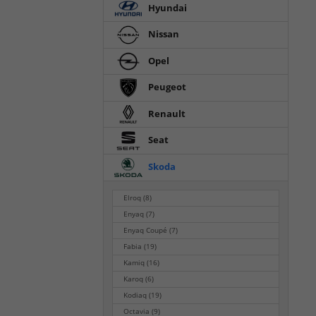
Hyundai
Nissan
Opel
Peugeot
Renault
Seat
Skoda
Elroq
(8)
Enyaq
(7)
Enyaq Coupé
(7)
Fabia
(19)
Kamiq
(16)
Karoq
(6)
Kodiaq
(19)
Octavia
(9)