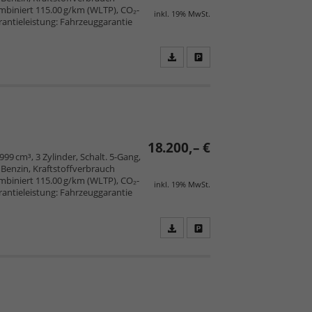
mbiniert 115.00 g/km (WLTP), CO₂-
inkl. 19% MwSt.
arantieleistung: Fahrzeuggarantie
Fahrzeugangebot
Parken
als
und
PDF
vergleichen
speichern/drucken
18.200,– €
 999 cm³, 3 Zylinder, Schalt. 5-Gang,
Benzin, Kraftstoffverbrauch
mbiniert 115.00 g/km (WLTP), CO₂-
inkl. 19% MwSt.
arantieleistung: Fahrzeuggarantie
Fahrzeugangebot
Parken
als
und
PDF
vergleichen
speichern/drucken