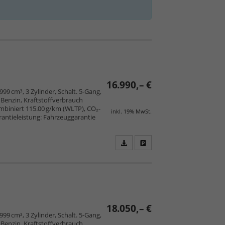
16.990,– €
 999 cm³, 3 Zylinder, Schalt. 5-Gang,
Benzin, Kraftstoffverbrauch
mbiniert 115.00 g/km (WLTP), CO₂-
inkl. 19% MwSt.
arantieleistung: Fahrzeuggarantie
Fahrzeugangebot
Parken
als
und
PDF
vergleichen
speichern/drucken
18.050,– €
 999 cm³, 3 Zylinder, Schalt. 5-Gang,
Benzin, Kraftstoffverbrauch