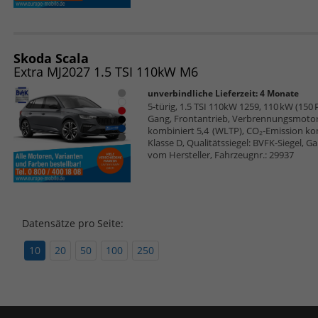
Skoda Scala
Extra MJ2027 1.5 TSI 110kW M6
unverbindliche Lieferzeit:
4 Monate
5-türig, 1.5 TSI 110kW 1259, 110 kW (150 PS
Gang, Frontantrieb, Verbrennungsmotor (
kombiniert 5,4 (WLTP), CO₂-Emission ko
Klasse D, Qualitätssiegel: BVFK-Siegel, G
vom Hersteller, Fahrzeugnr.: 29937
Datensätze pro Seite:
10
20
50
100
250