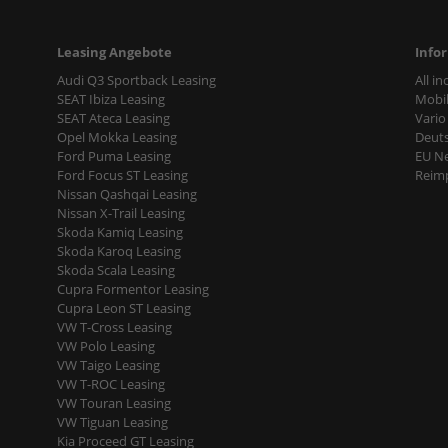
Leasing Angebote
Info
Audi Q3 Sportback Leasing
All i
SEAT Ibiza Leasing
Mobil
SEAT Ateca Leasing
Vario
Opel Mokka Leasing
Deut
Ford Puma Leasing
EU N
Ford Focus ST Leasing
Reimp
Nissan Qashqai Leasing
Nissan X-Trail Leasing
Skoda Kamiq Leasing
Skoda Karoq Leasing
Skoda Scala Leasing
Cupra Formentor Leasing
Cupra Leon ST Leasing
VW T-Cross Leasing
VW Polo Leasing
VW Taigo Leasing
VW T-ROC Leasing
VW Touran Leasing
VW Tiguan Leasing
Kia Proceed GT Leasing