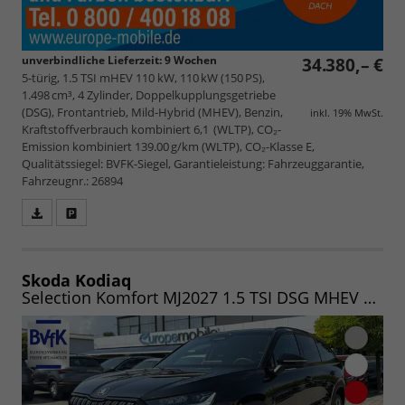
unverbindliche Lieferzeit:
9 Wochen
34.380,– €
5-türig, 1.5 TSI mHEV 110 kW, 110 kW (150 PS),
1.498 cm³, 4 Zylinder, Doppelkupplungsgetriebe
(DSG), Frontantrieb, Mild-Hybrid (MHEV), Benzin,
inkl. 19% MwSt.
Kraftstoffverbrauch kombiniert 6,1 (WLTP), CO₂-
Emission kombiniert 139.00 g/km (WLTP), CO₂-Klasse E,
Qualitätssiegel: BVFK-Siegel, Garantieleistung: Fahrzeuggarantie,
Fahrzeugnr.: 26894
Fahrzeugangebot
Parken
als
und
PDF
vergleichen
speichern/drucken
Skoda Kodiaq
Selection Komfort MJ2027 1.5 TSI DSG MHEV 150