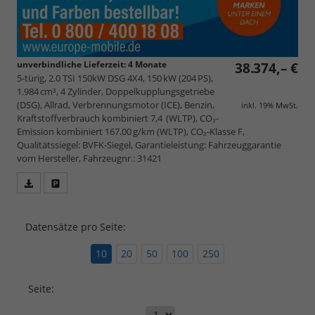
unverbindliche Lieferzeit:
4 Monate
38.374,– €
5-türig, 2.0 TSI 150kW DSG 4X4, 150 kW (204 PS),
1.984 cm³, 4 Zylinder, Doppelkupplungsgetriebe
(DSG), Allrad, Verbrennungsmotor (ICE), Benzin,
inkl. 19% MwSt.
Kraftstoffverbrauch kombiniert 7,4 (WLTP), CO₂-
Emission kombiniert 167.00 g/km (WLTP), CO₂-Klasse F,
Qualitätssiegel: BVFK-Siegel, Garantieleistung: Fahrzeuggarantie
vom Hersteller, Fahrzeugnr.: 31421
Fahrzeugangebot
Parken
als
und
PDF
vergleichen
Datensätze pro Seite:
speichern/drucken
10
20
50
100
250
Seite: