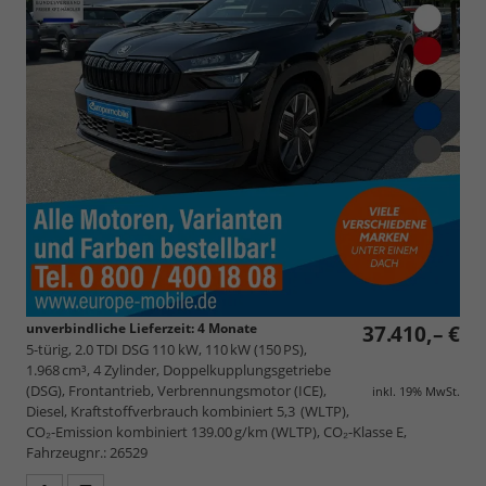
unverbindliche Lieferzeit:
4 Monate
37.410,– €
5-türig, 2.0 TDI DSG 110 kW, 110 kW (150 PS),
1.968 cm³, 4 Zylinder, Doppelkupplungsgetriebe
(DSG), Frontantrieb, Verbrennungsmotor (ICE),
inkl. 19% MwSt.
Diesel, Kraftstoffverbrauch kombiniert 5,3 (WLTP),
CO₂-Emission kombiniert 139.00 g/km (WLTP), CO₂-Klasse E,
Fahrzeugnr.: 26529