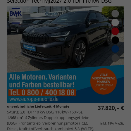
Selection Tech MJ2027 2.0 TDI 110 kW DSG
unverbindliche Lieferzeit:
4 Monate
37.820,– €
5-türig, 2,0 TDI 110 kW DSG, 110 kW (150 PS),
1.968 cm³, 4 Zylinder, Doppelkupplungsgetriebe
(DSG), Frontantrieb, Verbrennungsmotor (ICE),
inkl. 19% MwSt.
Diesel, Kraftstoffverbrauch kombiniert 5,3 (WLTP),