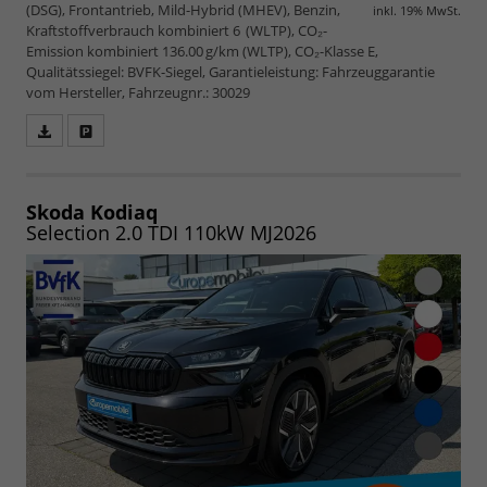
(DSG), Frontantrieb, Mild-Hybrid (MHEV), Benzin,
inkl. 19% MwSt.
Kraftstoffverbrauch kombiniert 6 (WLTP), CO₂-
Emission kombiniert 136.00 g/km (WLTP), CO₂-Klasse E,
Qualitätssiegel: BVFK-Siegel, Garantieleistung: Fahrzeuggarantie
vom Hersteller, Fahrzeugnr.: 30029
Fahrzeugangebot
Parken
als
und
PDF
vergleichen
speichern/drucken
Skoda Kodiaq
Selection 2.0 TDI 110kW MJ2026