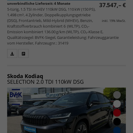
unverbindliche Lieferzeit:
4 Monate
37.547,– €
5-türig, 1.5 TSI m-HEV 110kW DSG, 110 kW (150 PS),
1.498 cm³, 4 Zylinder, Doppelkupplungsgetriebe
(DSG), Frontantrieb, Mild-Hybrid (MHEV), Benzin,
inkl. 19% MwSt.
Kraftstoffverbrauch kombiniert 6 (WLTP), CO₂-
Emission kombiniert 136.00 g/km (WLTP), CO₂-Klasse E,
Qualitätssiegel: BVFK-Siegel, Garantieleistung: Fahrzeuggarantie
vom Hersteller, Fahrzeugnr.: 31419
Fahrzeugangebot
Parken
als
und
PDF
vergleichen
speichern/drucken
Skoda Kodiaq
SELECTION 2.0 TDI 110kW DSG