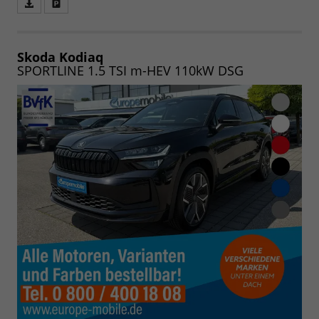
Fahrzeugangebot
Parken
als
und
PDF
vergleichen
speichern/drucken
Skoda Kodiaq
SPORTLINE 1.5 TSI m-HEV 110kW DSG