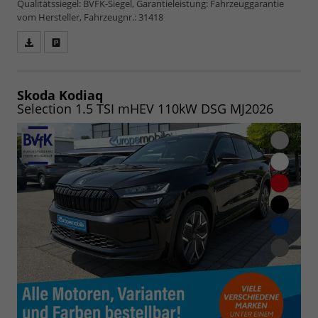
Qualitätssiegel: BVFK-Siegel, Garantieleistung: Fahrzeuggarantie
vom Hersteller, Fahrzeugnr.: 31418
Fahrzeugangebot
Parken
als
und
PDF
vergleichen
speichern/drucken
Skoda Kodiaq
Selection 1.5 TSI mHEV 110kW DSG MJ2026