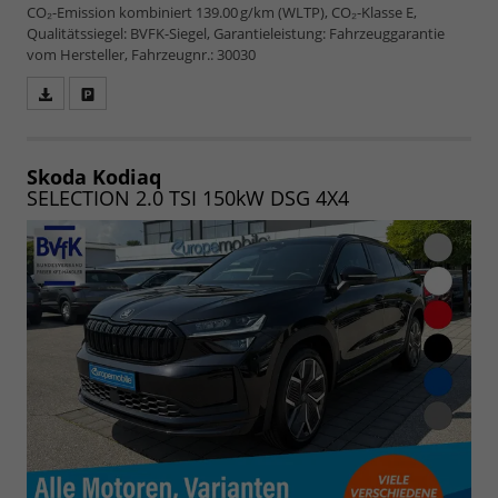
CO₂-Emission kombiniert 139.00 g/km (WLTP), CO₂-Klasse E,
Qualitätssiegel: BVFK-Siegel, Garantieleistung: Fahrzeuggarantie
vom Hersteller, Fahrzeugnr.: 30030
Fahrzeugangebot
Parken
als
und
PDF
vergleichen
speichern/drucken
Skoda Kodiaq
SELECTION 2.0 TSI 150kW DSG 4X4