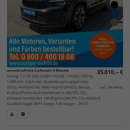
unverbindliche Lieferzeit:
4 Monate
35.010,– €
5-türig, 1.5 TSI DSG mHEV 110 kW, 110 kW (150 PS),
1.498 cm³, 4 Zylinder, Doppelkupplungsgetriebe
(DSG), Frontantrieb, Mild-Hybrid (MHEV), Benzin,
inkl. 19% MwSt.
Kraftstoffverbrauch kombiniert 6 (WLTP), CO₂-
Emission kombiniert 136.00 g/km (WLTP), CO₂-Klasse E,
Qualitätssiegel: BVFK-Siegel, Fahrzeugnr.: 26531
Fahrzeugangebot
Parken
als
und
PDF
vergleichen