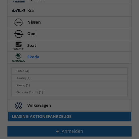
Kia
Nissan
Opel
Seat
Skoda
Fabia
(4)
Kamiq
(1)
Karoq
(1)
Octavia Combi
(1)
Volkswagen
LEASING-AKTIONSFAHRZEUGE
Anmelden