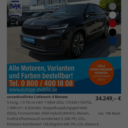
unverbindliche Lieferzeit:
4 Monate
34.249,– €
5-türig, 1.5 TSI m-HEV 110kW DSG, 110 kW (150 PS),
1.498 cm³, 4 Zylinder, Doppelkupplungsgetriebe
(DSG), Frontantrieb, Mild-Hybrid (MHEV), Benzin,
inkl. 19% MwSt.
Kraftstoffverbrauch kombiniert 6 (WLTP), CO₂-
Emission kombiniert 136.00 g/km (WLTP), CO₂-Klasse E,