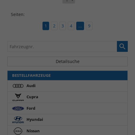
Seiten:
1
2
3
4
...
9
Fahrzeugnr.
Detailsuche
BESTELLFAHRZEUGE
Audi
Cupra
Ford
Hyundai
Nissan