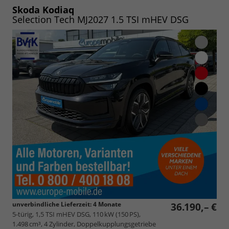
speichern/drucken
Skoda Kodiaq
Selection Tech MJ2027 1.5 TSI mHEV DSG
unverbindliche Lieferzeit:
4 Monate
36.190,– €
5-türig, 1,5 TSI mHEV DSG, 110 kW (150 PS),
1.498 cm³, 4 Zylinder, Doppelkupplungsgetriebe