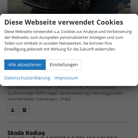
Diese Webseite verwendet Cookies
Diese Webseite verwendet u.a. Cookies zur Analyse und Verbesserung
der Webseite, zum Ausspielen personalisierter Anzeigen und zum
Teilen von Artikeln in sozialen Netzwerken. Sie können Ihre
Einwilligung jederzeit mit Wirkung für die Zukunft widerrufen.
unverbindliche Lieferzeit:
4 Monate
37.672,– €
5-türig, 2.0 TDI 110kW DSG, 110 kW (150 PS),
Alle akzeptieren
Einstellungen
1.968 cm³, 4 Zylinder, Doppelkupplungsgetriebe
(DSG), Frontantrieb, Verbrennungsmotor (ICE),
inkl. 19% MwSt.
Datenschutzerklärung
Impressum
Diesel, Kraftstoffverbrauch kombiniert 5,3 (WLTP),
CO₂-Emission kombiniert 139.00 g/km (WLTP), CO₂-Klasse E,
Qualitätssiegel: BVFK-Siegel, Garantieleistung: Fahrzeuggarantie
vom Hersteller, Fahrzeugnr.: 31422
Fahrzeugangebot
Parken
als
und
PDF
vergleichen
speichern/drucken
Skoda Kodiaq