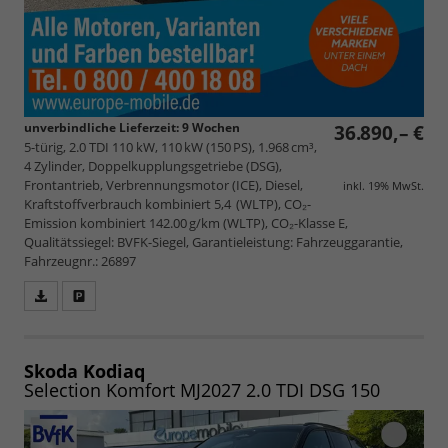
unverbindliche Lieferzeit:
9 Wochen
36.890,– €
5-türig, 2.0 TDI 110 kW, 110 kW (150 PS), 1.968 cm³,
4 Zylinder, Doppelkupplungsgetriebe (DSG),
Frontantrieb, Verbrennungsmotor (ICE), Diesel,
inkl. 19% MwSt.
Kraftstoffverbrauch kombiniert 5,4 (WLTP), CO₂-
Emission kombiniert 142.00 g/km (WLTP), CO₂-Klasse E,
Qualitätssiegel: BVFK-Siegel, Garantieleistung: Fahrzeuggarantie,
Fahrzeugnr.: 26897
Fahrzeugangebot
Parken
als
und
PDF
vergleichen
speichern/drucken
Skoda Kodiaq
Selection Komfort MJ2027 2.0 TDI DSG 150