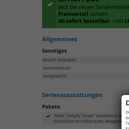
Jetzt die neuen Sondermodel
Preisvorteil
sichern.
Ab sofort bestellbar
– mit
L
Allgemeines
Sonstiges
Anzahl Sitzplätze
Garantiedauer
Leergewicht
Serienausstattungen
Pakete
D
Paket "Simply Clever" bestehend aus:
d
Steckdose im Kofferraum; Ablagefach;
T
E