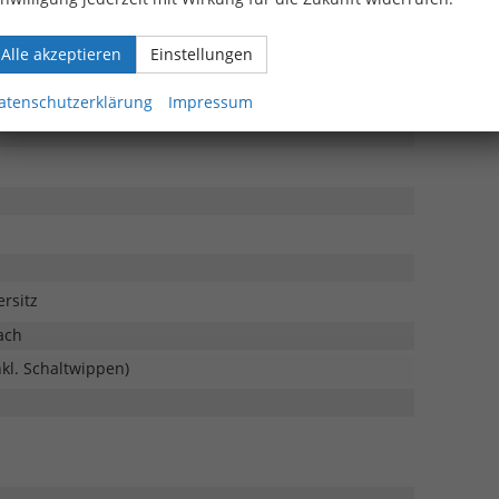
Alle akzeptieren
Einstellungen
Feuchtigkeitssensor, Geruchs- und Allergenfilter
e der vorderen Mittelarmlehne (Ladefunktion)
atenschutzerklärung
Impressum
rsitz
ach
kl. Schaltwippen)