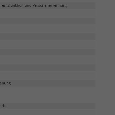
otbremsfunktion und Personenerkennung
ienung
farbe