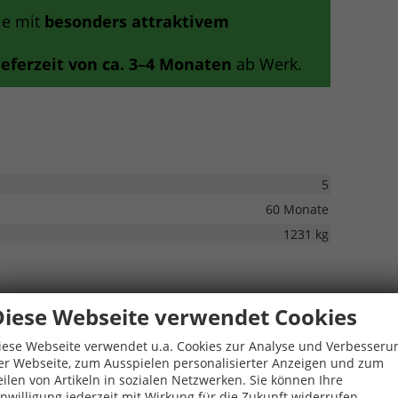
le mit
besonders attraktivem
ieferzeit von ca. 3–4 Monaten
ab Werk.
5
60 Monate
1231 kg
Diese Webseite verwendet Cookies
iese Webseite verwendet u.a. Cookies zur Analyse und Verbesseru
 Kleiderhaken; Netzprogramm im Kofferraum; 12V-
er Webseite, zum Ausspielen personalisierter Anzeigen und zum
 Kleiderhaken
eilen von Artikeln in sozialen Netzwerken. Sie können Ihre
inwilligung jederzeit mit Wirkung für die Zukunft widerrufen.