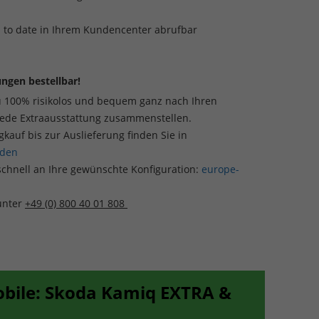
p to date in Ihrem Kundencenter abrufbar
ngen bestellbar!
u 100% risikolos und bequem ganz nach Ihren
jede Extraausstattung zusammenstellen.
auf bis zur Auslieferung finden Sie in
aden
schnell an Ihre gewünschte Konfiguration:
europe-
 unter
+49 (0) 800 40 01 808
obile: Skoda Kamiq EXTRA &