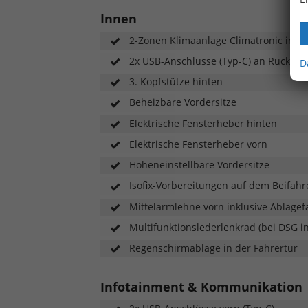
Innen
2-Zonen Klimaanlage Climatronic inkl. 
2x USB-Anschlüsse (Typ-C) an Rückseit
D
3. Kopfstütze hinten
Beheizbare Vordersitze
Elektrische Fensterheber hinten
Elektrische Fensterheber vorn
Höheneinstellbare Vordersitze
Isofix-Vorbereitungen auf dem Beifahre
Mittelarmlehne vorn inklusive Ablagef
Multifunktionslederlenkrad (bei DSG in
Regenschirmablage in der Fahrertür
Infotainment & Kommunikation