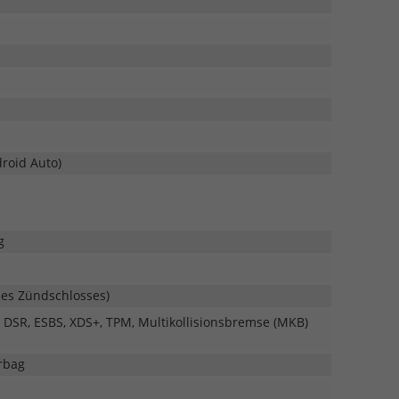
droid Auto)
g
 des Zündschlosses)
, DSR, ESBS, XDS+, TPM, Multikollisionsbremse (MKB)
rbag