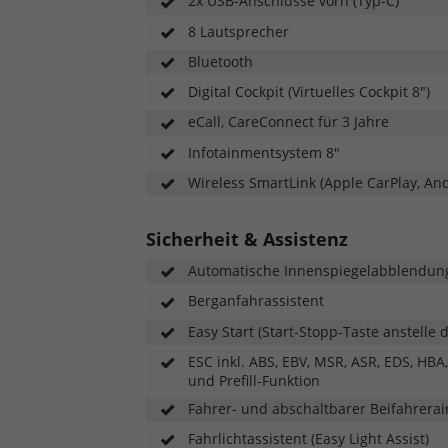
2x USB-Anschlüsse vorn (Typ-C)
8 Lautsprecher
Bluetooth
Digital Cockpit (Virtuelles Cockpit 8")
eCall, CareConnect für 3 Jahre
Infotainmentsystem 8"
Wireless SmartLink (Apple CarPlay, An
Sicherheit & Assistenz
Automatische Innenspiegelabblendun
Berganfahrassistent
Easy Start (Start-Stopp-Taste anstelle
ESC inkl. ABS, EBV, MSR, ASR, EDS, HBA
und Prefill-Funktion
Fahrer- und abschaltbarer Beifahrerai
Fahrlichtassistent (Easy Light Assist)