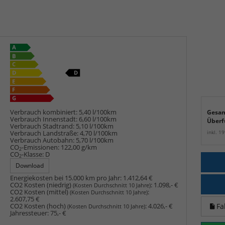
Verbrauch kombiniert:
5,40 l/100km
Gesam
Verbrauch Innenstadt:
6,60 l/100km
Überf
Verbrauch Stadtrand:
5,10 l/100km
inkl. 1
Verbrauch Landstraße:
4,70 l/100km
Verbrauch Autobahn:
5,70 l/100km
CO
-Emissionen:
122,00 g/km
2
CO
-Klasse:
D
2
Download
Energiekosten bei 15.000 km pro Jahr:
1.412,64 €
CO2 Kosten (niedrig)
:
1.098,- €
(Kosten Durchschnitt 10 Jahre)
CO2 Kosten (mittel)
:
(Kosten Durchschnitt 10 Jahre)
2.607,75 €
Fa
CO2 Kosten (hoch)
:
4.026,- €
(Kosten Durchschnitt 10 Jahre)
Jahressteuer:
75,- €