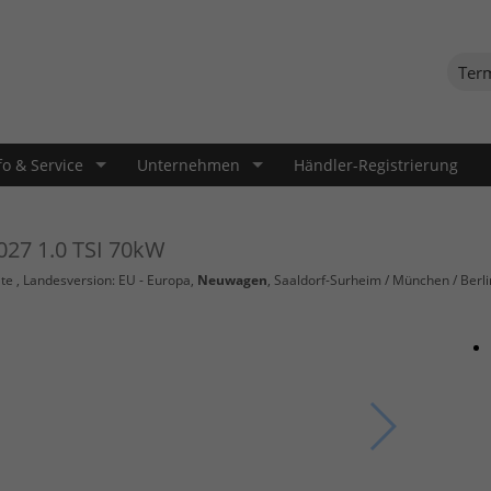
Ter
fo & Service
Unternehmen
Händler-Registrierung
027 1.0 TSI 70kW
te
, Landesversion: EU - Europa,
Neuwagen
, Saaldorf-Surheim / München / Berli