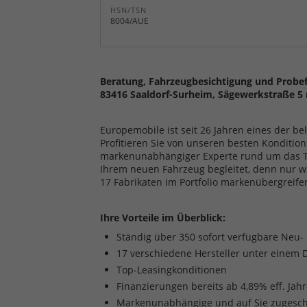
HSN/TSN
8004/AUE
Beratung, Fahrzeugbesichtigung und Probef
83416 Saaldorf-Surheim, Sägewerkstraße 5 
Europemobile ist seit 26 Jahren eines der b
Profitieren Sie von unseren besten Kondition
markenunabhängiger Experte rund um das The
Ihrem neuen Fahrzeug begleitet, denn nur w
17 Fabrikaten im Portfolio markenübergreife
Ihre Vorteile im Überblick:
Ständig über 350 sofort verfügbare Neu
17 verschiedene Hersteller unter einem 
Top-Leasingkonditionen
Finanzierungen bereits ab 4,89% eff. Jah
Markenunabhängige und auf Sie zugesch