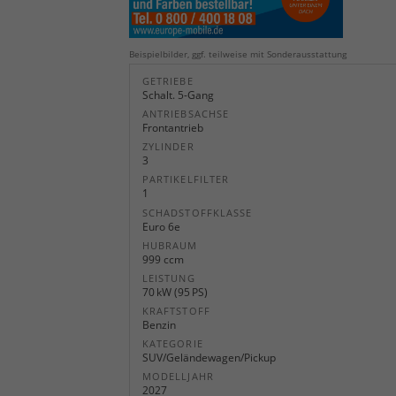
Beispielbilder, ggf. teilweise mit Sonderausstattung
GETRIEBE
Schalt. 5-Gang
ANTRIEBSACHSE
Frontantrieb
ZYLINDER
3
PARTIKELFILTER
1
SCHADSTOFFKLASSE
Euro 6e
HUBRAUM
999 ccm
LEISTUNG
70 kW (95 PS)
KRAFTSTOFF
Benzin
KATEGORIE
SUV/Geländewagen/Pickup
MODELLJAHR
2027