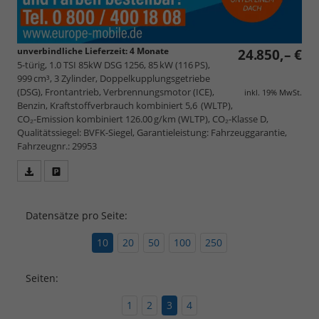
unverbindliche Lieferzeit:
4 Monate
24.850,– €
5-türig, 1.0 TSI 85kW DSG 1256, 85 kW (116 PS),
999 cm³, 3 Zylinder, Doppelkupplungsgetriebe
(DSG), Frontantrieb, Verbrennungsmotor (ICE),
inkl. 19% MwSt.
Benzin, Kraftstoffverbrauch kombiniert 5,6 (WLTP),
CO₂-Emission kombiniert 126.00 g/km (WLTP), CO₂-Klasse D,
Qualitätssiegel: BVFK-Siegel, Garantieleistung: Fahrzeuggarantie,
Fahrzeugnr.: 29953
Fahrzeugangebot
Parken
als
und
PDF
vergleichen
Datensätze pro Seite:
speichern/drucken
10
20
50
100
250
Seiten:
1
2
3
4