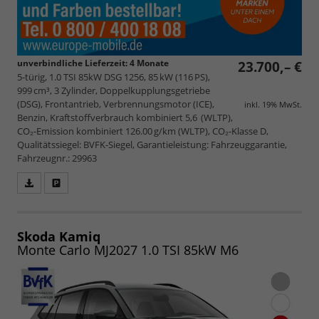
unverbindliche Lieferzeit:
4 Monate
23.700,– €
5-türig, 1.0 TSI 85kW DSG 1256, 85 kW (116 PS),
999 cm³, 3 Zylinder, Doppelkupplungsgetriebe
(DSG), Frontantrieb, Verbrennungsmotor (ICE),
inkl. 19% MwSt.
Benzin, Kraftstoffverbrauch kombiniert 5,6 (WLTP),
CO₂-Emission kombiniert 126.00 g/km (WLTP), CO₂-Klasse D,
Qualitätssiegel: BVFK-Siegel, Garantieleistung: Fahrzeuggarantie,
Fahrzeugnr.: 29963
Fahrzeugangebot
Parken
als
und
PDF
vergleichen
speichern/drucken
Skoda Kamiq
Monte Carlo MJ2027 1.0 TSI 85kW M6