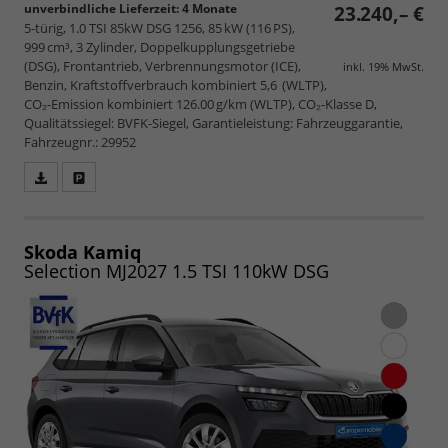
unverbindliche Lieferzeit:
4 Monate
23.240,– €
5-türig, 1.0 TSI 85kW DSG 1256, 85 kW (116 PS),
999 cm³, 3 Zylinder, Doppelkupplungsgetriebe
(DSG), Frontantrieb, Verbrennungsmotor (ICE),
inkl. 19% MwSt.
Benzin, Kraftstoffverbrauch kombiniert 5,6 (WLTP),
CO₂-Emission kombiniert 126.00 g/km (WLTP), CO₂-Klasse D,
Qualitätssiegel: BVFK-Siegel, Garantieleistung: Fahrzeuggarantie,
Fahrzeugnr.: 29952
Fahrzeugangebot
Parken
als
und
PDF
vergleichen
speichern/drucken
Skoda Kamiq
Selection MJ2027 1.5 TSI 110kW DSG