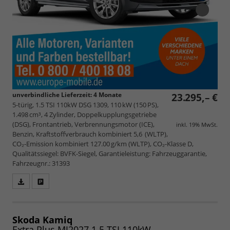
unverbindliche Lieferzeit:
4 Monate
23.295,– €
5-türig, 1.5 TSI 110kW DSG 1309, 110 kW (150 PS),
1.498 cm³, 4 Zylinder, Doppelkupplungsgetriebe
(DSG), Frontantrieb, Verbrennungsmotor (ICE),
inkl. 19% MwSt.
Benzin, Kraftstoffverbrauch kombiniert 5,6 (WLTP),
CO₂-Emission kombiniert 127.00 g/km (WLTP), CO₂-Klasse D,
Qualitätssiegel: BVFK-Siegel, Garantieleistung: Fahrzeuggarantie,
Fahrzeugnr.: 31393
Fahrzeugangebot
Parken
als
und
PDF
vergleichen
speichern/drucken
Skoda Kamiq
Extra Plus MJ2027 1.5 TSI 110kW