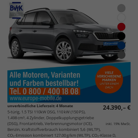
unverbindliche Lieferzeit:
4 Monate
24.390,– €
5-türig, 1.5 TSI 110kW DSG, 110 kW (150 PS),
1.498 cm³, 4 Zylinder, Doppelkupplungsgetriebe
(DSG), Frontantrieb, Verbrennungsmotor (ICE),
inkl. 19% MwSt.
Benzin, Kraftstoffverbrauch kombiniert 5,6 (WLTP),
CO₂-Emission kombiniert 127.00 g/km (WLTP), CO₂-Klasse D,