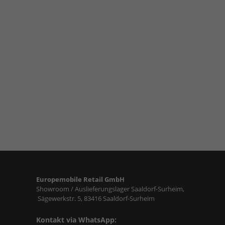
Europemobile Retail GmbH
Showroom / Auslieferungslager Saaldorf-Surheim,
Sägewerkstr. 5, 83416 Saaldorf-Surheim
Kontakt via WhatsApp: