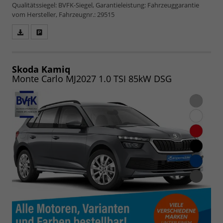
Qualitätssiegel: BVFK-Siegel, Garantieleistung: Fahrzeuggarantie
vom Hersteller, Fahrzeugnr.: 29515
Fahrzeugangebot
Parken
als
und
PDF
vergleichen
speichern/drucken
Skoda Kamiq
Monte Carlo MJ2027 1.0 TSI 85kW DSG