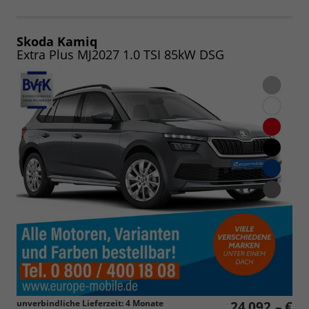
Fahrzeugangebot
Parken
als
und
PDF
vergleichen
speichern/drucken
Skoda Kamiq
Extra Plus MJ2027 1.0 TSI 85kW DSG
unverbindliche Lieferzeit:
4 Monate
24.092,– €