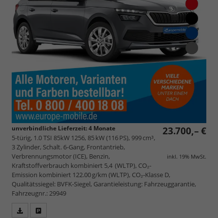
unverbindliche Lieferzeit:
4 Monate
23.700,– €
5-türig, 1.0 TSI 85kW 1256, 85 kW (116 PS), 999 cm³,
3 Zylinder, Schalt. 6-Gang, Frontantrieb,
Verbrennungsmotor (ICE), Benzin,
inkl. 19% MwSt.
Kraftstoffverbrauch kombiniert 5,4 (WLTP), CO₂-
Emission kombiniert 122.00 g/km (WLTP), CO₂-Klasse D,
Qualitätssiegel: BVFK-Siegel, Garantieleistung: Fahrzeuggarantie,
Fahrzeugnr.: 29949