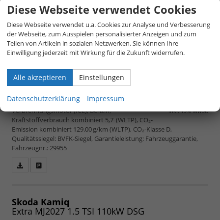
Diese Webseite verwendet Cookies
Diese Webseite verwendet u.a. Cookies zur Analyse und Verbesserung
der Webseite, zum Ausspielen personalisierter Anzeigen und zum
Teilen von Artikeln in sozialen Netzwerken. Sie können Ihre
Einwilligung jederzeit mit Wirkung für die Zukunft widerrufen.
Alle akzeptieren
Einstellungen
unverbindliche Lieferzeit:
4 Monate
24.365,– €
5-türig, 1.5 TSI 110kW 1297, 110 kW (150 PS),
Datenschutzerklärung
Impressum
1.498 cm³, 4 Zylinder, Schalt. 6-Gang, Frontantrieb,
Verbrennungsmotor (ICE), Benzin,
inkl. 19% MwSt.
Kraftstoffverbrauch kombiniert 5,7 (WLTP), CO₂-
Emission kombiniert 129.00 g/km (WLTP), CO₂-Klasse D,
Qualitätssiegel: BVFK-Siegel, Garantieleistung: Fahrzeuggarantie,
Fahrzeugnr.: 29955
Fahrzeugangebot
Parken
als
und
PDF
vergleichen
speichern/drucken
Skoda Kamiq
Extra MJ2027 1.5 TSI 110kW DSG