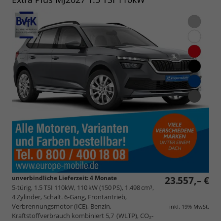
unverbindliche Lieferzeit:
4 Monate
23.557,– €
5-türig, 1.5 TSI 110kW, 110 kW (150 PS), 1.498 cm³,
4 Zylinder, Schalt. 6-Gang, Frontantrieb,
Verbrennungsmotor (ICE), Benzin,
inkl. 19% MwSt.
Kraftstoffverbrauch kombiniert 5,7 (WLTP), CO₂-