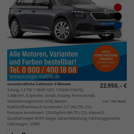
unverbindliche Lieferzeit:
4 Monate
22.950,– €
5-türig, 1.5 TSI 110kW 1297, 110 kW (150 PS),
1.498 cm³, 4 Zylinder, Schalt. 6-Gang, Frontantrieb,
Verbrennungsmotor (ICE), Benzin,
inkl. 19% MwSt.
Kraftstoffverbrauch kombiniert 5,7 (WLTP), CO₂-
Emission kombiniert 129.00 g/km (WLTP), CO₂-Klasse D,
Qualitätssiegel: BVFK-Siegel, Garantieleistung: Fahrzeuggarantie,
Fahrzeugnr.: 29961