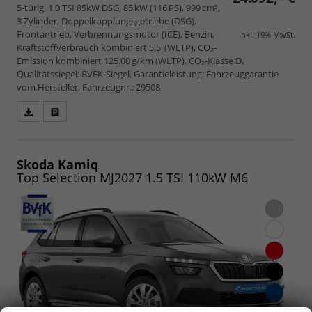
5-türig, 1.0 TSI 85kW DSG, 85 kW (116 PS), 999 cm³,
3 Zylinder, Doppelkupplungsgetriebe (DSG),
Frontantrieb, Verbrennungsmotor (ICE), Benzin,
inkl. 19% MwSt.
Kraftstoffverbrauch kombiniert 5,5 (WLTP), CO₂-
Emission kombiniert 125.00 g/km (WLTP), CO₂-Klasse D,
Qualitätssiegel: BVFK-Siegel, Garantieleistung: Fahrzeuggarantie
vom Hersteller, Fahrzeugnr.: 29508
Fahrzeugangebot
Parken
als
und
PDF
vergleichen
speichern/drucken
Skoda Kamiq
Top Selection MJ2027 1.5 TSI 110kW M6