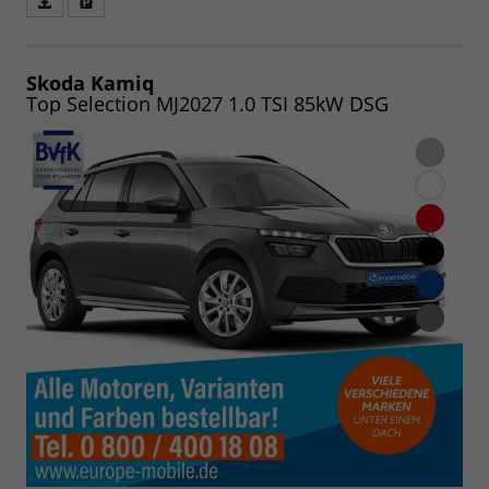
Fahrzeugangebot
Parken
als
und
PDF
vergleichen
speichern/drucken
Skoda Kamiq
Top Selection MJ2027 1.0 TSI 85kW DSG