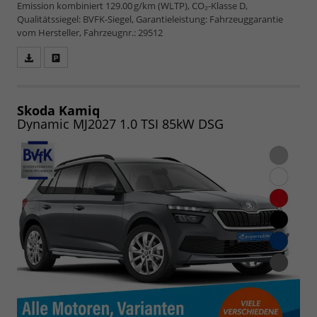
Emission kombiniert 129.00 g/km (WLTP), CO₂-Klasse D,
Qualitätssiegel: BVFK-Siegel, Garantieleistung: Fahrzeuggarantie
vom Hersteller, Fahrzeugnr.: 29512
Fahrzeugangebot
Parken
als
und
PDF
vergleichen
speichern/drucken
Skoda Kamiq
Dynamic MJ2027 1.0 TSI 85kW DSG