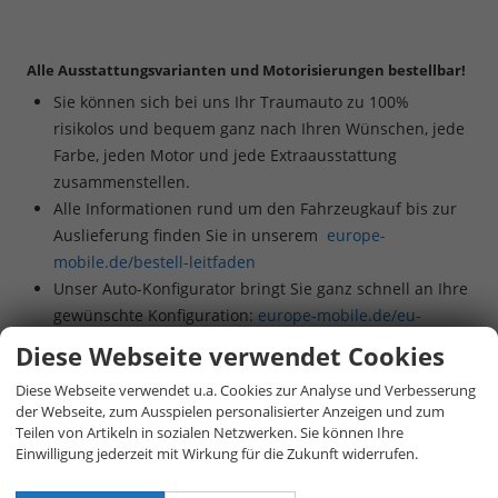
Alle Ausstattungsvarianten und Motorisierungen bestellbar!
Sie können sich bei uns Ihr Traumauto zu 100%
risikolos und bequem ganz nach Ihren Wünschen, jede
Farbe, jeden Motor und jede Extraausstattung
zusammenstellen.
Alle Informationen rund um den Fahrzeugkauf bis zur
Auslieferung finden Sie in unserem
europe-
mobile.de/bestell-leitfaden
Unser Auto-Konfigurator bringt Sie ganz schnell an Ihre
gewünschte Konfiguration:
europe-mobile.de/eu-
neuwagen-konfigurator
Diese Webseite verwendet Cookies
Beratung per Live-Chat oder telefonisch unter
+49 (0)
Diese Webseite verwendet u.a. Cookies zur Analyse und Verbesserung
800 40 01 808
der Webseite, zum Ausspielen personalisierter Anzeigen und zum
Teilen von Artikeln in sozialen Netzwerken. Sie können Ihre
Einwilligung jederzeit mit Wirkung für die Zukunft widerrufen.