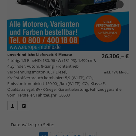
unverbindliche Lieferzeit:
6 Monate
26.306,– €
4-türig, 1.5 BlueHDi 130, 96 kW (131 PS), 1.499 cm³,
4 Zylinder, Autom. 8-Gang, Frontantrieb,
Verbrennungsmotor (ICE), Diesel,
inkl. 19% MwSt.
Kraftstoffverbrauch kombiniert 5,9 (WLTP), CO₂-
Emission kombiniert 150.00 g/km (WLTP), CO₂-Klasse E,
Qualitätssiegel: BVFK-Siegel, Garantieleistung: Fahrzeuggarantie
vom Hersteller, Fahrzeugnr.: 30500
Fahrzeugangebot
Parken
als
und
PDF
vergleichen
Datensätze pro Seite:
speichern/drucken