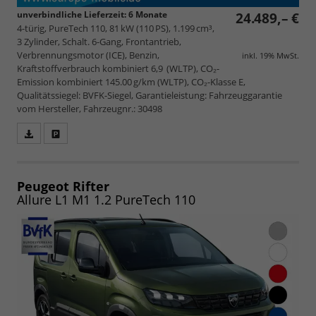
unverbindliche Lieferzeit:
6 Monate
24.489,– €
4-türig, PureTech 110, 81 kW (110 PS), 1.199 cm³,
3 Zylinder, Schalt. 6-Gang, Frontantrieb,
Verbrennungsmotor (ICE), Benzin,
inkl. 19% MwSt.
Kraftstoffverbrauch kombiniert 6,9 (WLTP), CO₂-
Emission kombiniert 145.00 g/km (WLTP), CO₂-Klasse E,
Qualitätssiegel: BVFK-Siegel, Garantieleistung: Fahrzeuggarantie
vom Hersteller, Fahrzeugnr.: 30498
Fahrzeugangebot
Parken
als
und
PDF
vergleichen
speichern/drucken
Peugeot Rifter
Allure L1 M1 1.2 PureTech 110