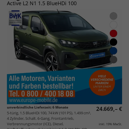
Active L2 N1 1.5 BlueHDi 100
unverbindliche Lieferzeit:
6 Monate
24.669,– €
5-türig, 1.5 BlueHDi 100, 74 kW (101 PS), 1.499 cm³,
4 Zylinder, Schalt. 6-Gang, Frontantrieb,
Verbrennungsmotor (ICE), Diesel,
inkl. 19% MwSt.