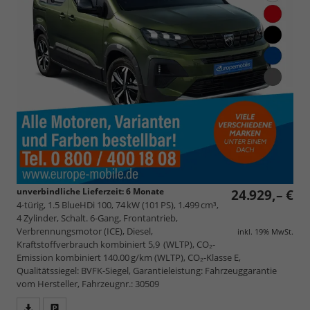
unverbindliche Lieferzeit:
6 Monate
24.929,– €
4-türig, 1.5 BlueHDi 100, 74 kW (101 PS), 1.499 cm³,
4 Zylinder, Schalt. 6-Gang, Frontantrieb,
Verbrennungsmotor (ICE), Diesel,
inkl. 19% MwSt.
Kraftstoffverbrauch kombiniert 5,9 (WLTP), CO₂-
Emission kombiniert 140.00 g/km (WLTP), CO₂-Klasse E,
Qualitätssiegel: BVFK-Siegel, Garantieleistung: Fahrzeuggarantie
vom Hersteller, Fahrzeugnr.: 30509