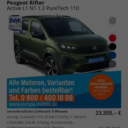
Peugeot Rifter
Active L1 N1 1.2 PureTech 110
unverbindliche Lieferzeit:
6 Monate
23.305,– €
4-türig, PureTech 110, 81 kW (110 PS), 1.199 cm³,
3 Zylinder, Schalt. 6-Gang, Frontantrieb,
Verbrennungsmotor (ICE), Benzin,
inkl. 19% MwSt.