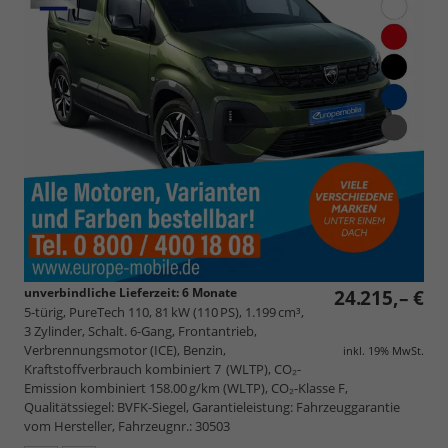
unverbindliche Lieferzeit:
6 Monate
24.215,– €
5-türig, PureTech 110, 81 kW (110 PS), 1.199 cm³,
3 Zylinder, Schalt. 6-Gang, Frontantrieb,
Verbrennungsmotor (ICE), Benzin,
inkl. 19% MwSt.
Kraftstoffverbrauch kombiniert 7 (WLTP), CO₂-
Emission kombiniert 158.00 g/km (WLTP), CO₂-Klasse F,
Qualitätssiegel: BVFK-Siegel, Garantieleistung: Fahrzeuggarantie
vom Hersteller, Fahrzeugnr.: 30503