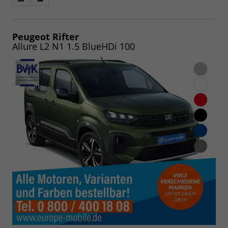
Fahrzeugangebot
Parken
als
und
PDF
vergleichen
speichern/drucken
Peugeot Rifter
Allure L2 N1 1.5 BlueHDi 100