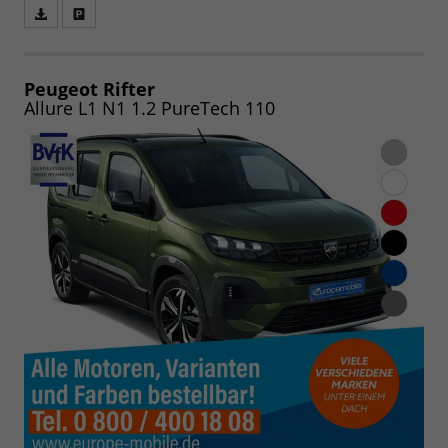
Fahrzeugangebot
Parken
als
und
PDF
vergleichen
speichern/drucken
Peugeot Rifter
Allure L1 N1 1.2 PureTech 110