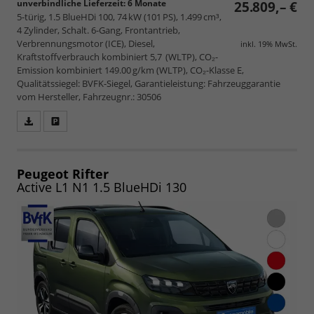
unverbindliche Lieferzeit:
6 Monate
25.809,– €
5-türig, 1.5 BlueHDi 100, 74 kW (101 PS), 1.499 cm³,
4 Zylinder, Schalt. 6-Gang, Frontantrieb,
Verbrennungsmotor (ICE), Diesel,
inkl. 19% MwSt.
Kraftstoffverbrauch kombiniert 5,7 (WLTP), CO₂-
Emission kombiniert 149.00 g/km (WLTP), CO₂-Klasse E,
Qualitätssiegel: BVFK-Siegel, Garantieleistung: Fahrzeuggarantie
vom Hersteller, Fahrzeugnr.: 30506
Fahrzeugangebot
Parken
als
und
PDF
vergleichen
speichern/drucken
Peugeot Rifter
Active L1 N1 1.5 BlueHDi 130