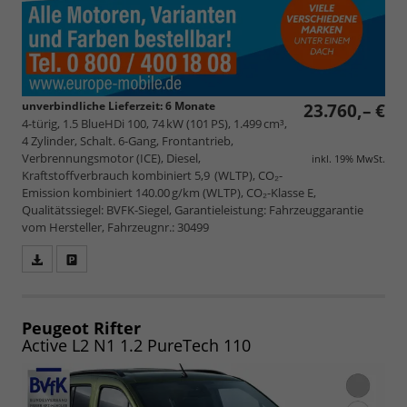
unverbindliche Lieferzeit:
6 Monate
23.760,– €
4-türig, 1.5 BlueHDi 100, 74 kW (101 PS), 1.499 cm³,
4 Zylinder, Schalt. 6-Gang, Frontantrieb,
Verbrennungsmotor (ICE), Diesel,
inkl. 19% MwSt.
Kraftstoffverbrauch kombiniert 5,9 (WLTP), CO₂-
Emission kombiniert 140.00 g/km (WLTP), CO₂-Klasse E,
Qualitätssiegel: BVFK-Siegel, Garantieleistung: Fahrzeuggarantie
vom Hersteller, Fahrzeugnr.: 30499
Fahrzeugangebot
Parken
als
und
PDF
vergleichen
speichern/drucken
Peugeot Rifter
Active L2 N1 1.2 PureTech 110