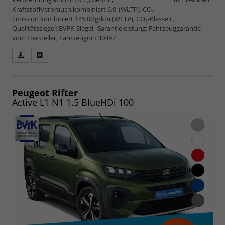
Kraftstoffverbrauch kombiniert 6,9 (WLTP), CO₂-
Emission kombiniert 145.00 g/km (WLTP), CO₂-Klasse E,
Qualitätssiegel: BVFK-Siegel, Garantieleistung: Fahrzeuggarantie
vom Hersteller, Fahrzeugnr.: 30497
Fahrzeugangebot
Parken
als
und
PDF
vergleichen
speichern/drucken
Peugeot Rifter
Active L1 N1 1.5 BlueHDi 100