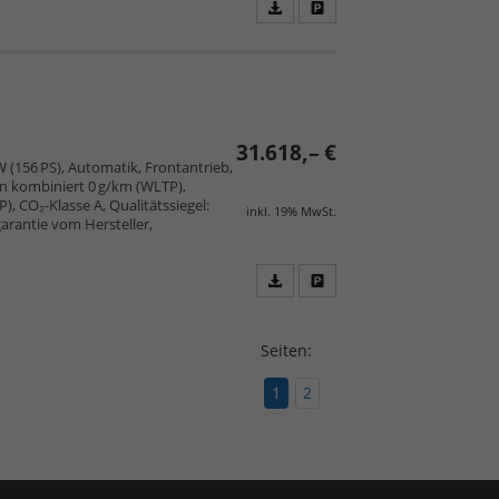
Fahrzeugangebot
Parken
als
und
PDF
vergleichen
speichern/drucken
31.618,– €
W (156 PS), Automatik, Frontantrieb,
ion kombiniert 0 g/km (WLTP),
 CO₂-Klasse A, Qualitätssiegel:
inkl. 19% MwSt.
arantie vom Hersteller,
Fahrzeugangebot
Parken
als
und
PDF
vergleichen
Seiten:
speichern/drucken
1
2