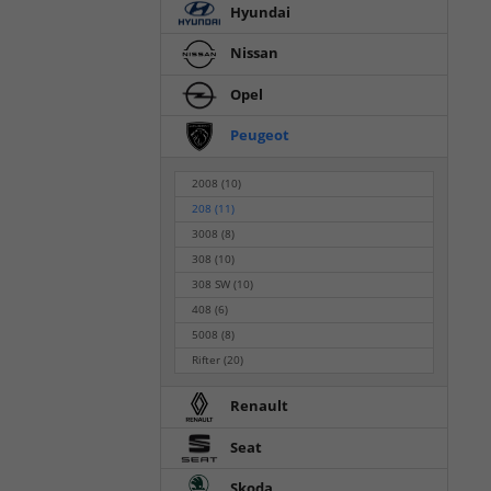
Hyundai
Nissan
Opel
Peugeot
2008
(10)
208
(11)
3008
(8)
308
(10)
308 SW
(10)
408
(6)
5008
(8)
Rifter
(20)
Renault
Seat
Skoda