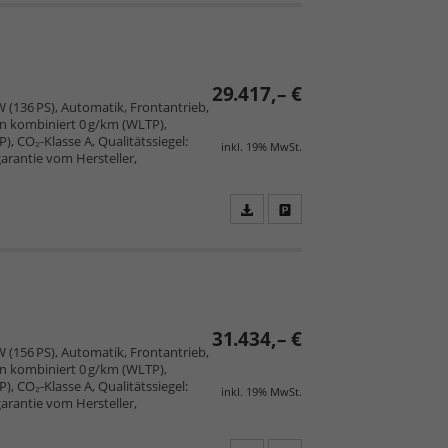
PDF
vergleichen
speichern/drucken
29.417,– €
W (136 PS), Automatik, Frontantrieb,
ion kombiniert 0 g/km (WLTP),
 CO₂-Klasse A, Qualitätssiegel:
inkl. 19% MwSt.
arantie vom Hersteller,
Fahrzeugangebot
Parken
als
und
PDF
vergleichen
speichern/drucken
31.434,– €
W (156 PS), Automatik, Frontantrieb,
ion kombiniert 0 g/km (WLTP),
 CO₂-Klasse A, Qualitätssiegel:
inkl. 19% MwSt.
arantie vom Hersteller,