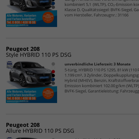
kombiniert 5,1 (WLTP), CO₂-Emission ko
Klasse D, Qualitätssiegel: BVFK-Siegel, G
vom Hersteller, Fahrzeugnr.: 31166
Peugeot 208
Style HYBRID 110 PS DSG
unverbindliche Lieferzeit:
3 Monate
5-türig, HYBRID 110 PS 1295, 81 kW (110 P
1.199 cm³, 3 Zylinder, Doppelkupplungsge
Hybrid (MHEV), Benzin, Kraftstoffverbra
Emission kombiniert 102.00 g/km (WLTP), 
BVFK-Siegel, Garantieleistung: Fahrzeugg
Peugeot 208
Allure HYBRID 110 PS DSG