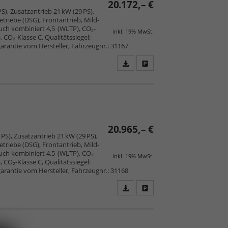
20.172,– €
S), Zusatzantrieb 21 kW (29 PS),
triebe (DSG), Frontantrieb, Mild-
uch kombiniert 4,5 (WLTP), CO₂-
inkl. 19% MwSt.
CO₂-Klasse C, Qualitätssiegel:
arantie vom Hersteller, Fahrzeugnr.: 31167
Fahrzeugangebot
Parken
als
und
PDF
vergleichen
speichern/drucken
20.965,– €
PS), Zusatzantrieb 21 kW (29 PS),
triebe (DSG), Frontantrieb, Mild-
uch kombiniert 4,5 (WLTP), CO₂-
inkl. 19% MwSt.
CO₂-Klasse C, Qualitätssiegel:
arantie vom Hersteller, Fahrzeugnr.: 31168
Fahrzeugangebot
Parken
als
und
PDF
vergleichen
speichern/drucken