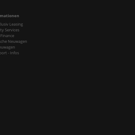
rmationen
nclusiv Leasing
ty Services
 Finance
sche Neuwagen
euwagen
ort - Infos