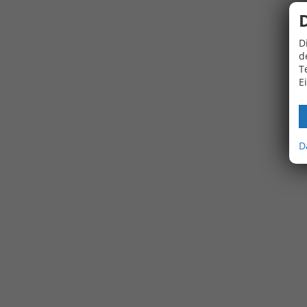
D
d
T
E
D