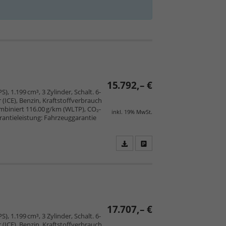
15.792,– €
), 1.199 cm³, 3 Zylinder, Schalt. 6-
ICE), Benzin, Kraftstoffverbrauch
mbiniert 116.00 g/km (WLTP), CO₂-
inkl. 19% MwSt.
arantieleistung: Fahrzeuggarantie
Fahrzeugangebot
Parken
als
und
PDF
vergleichen
speichern/drucken
17.707,– €
), 1.199 cm³, 3 Zylinder, Schalt. 6-
ICE), Benzin, Kraftstoffverbrauch