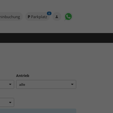
0
minbuchung
Parkplatz
Antrieb