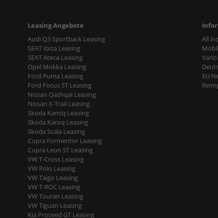
Leasing Angebote
Info
Audi Q3 Sportback Leasing
All i
SEAT Ibiza Leasing
Mobil
SEAT Ateca Leasing
Vario
Opel Mokka Leasing
Deut
Ford Puma Leasing
EU N
Ford Focus ST Leasing
Reimp
Nissan Qashqai Leasing
Nissan X-Trail Leasing
Skoda Kamiq Leasing
Skoda Karoq Leasing
Skoda Scala Leasing
Cupra Formentor Leasing
Cupra Leon ST Leasing
VW T-Cross Leasing
VW Polo Leasing
VW Taigo Leasing
VW T-ROC Leasing
VW Touran Leasing
VW Tiguan Leasing
Kia Proceed GT Leasing