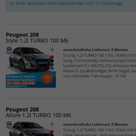
In Ihrer aktuellen Filterung befinden sich
11
Fahrzeuge:
Peugeot 208
Style 1.2l TURBO 100 M6
unverbindliche Lieferzeit:
3 Monate
5-türig, 1.2l TURBO 100 1165, 74 kW (101 PS
Gang, Frontantrieb, Verbrennungsmotor (
kombiniert 5,1 (WLTP), CO₂-Emission ko
Klasse D, Qualitätssiegel: BVFK-Siegel, G
vom Hersteller, Fahrzeugnr.: 31158
Peugeot 208
Allure 1.2l TURBO 100 M6
unverbindliche Lieferzeit:
3 Monate
5-türig, 1.2l TURBO 100 1165, 74 kW (101 PS
Gang, Frontantrieb, Verbrennungsmotor (