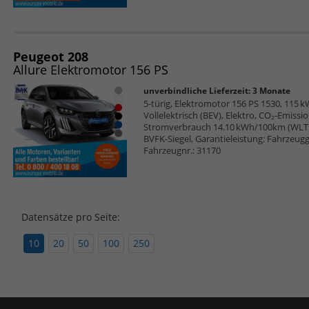
Peugeot 208
Allure Elektromotor 156 PS
unverbindliche Lieferzeit:
3 Monate
5-türig, Elektromotor 156 PS 1530, 115 k
Vollelektrisch (BEV), Elektro, CO₂-Emiss
Stromverbrauch 14.10 kWh/100km (WLTP),
BVFK-Siegel, Garantieleistung: Fahrzeugg
Fahrzeugnr.: 31170
Datensätze pro Seite:
10
20
50
100
250