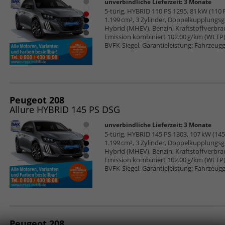
unverbindliche Lieferzeit:
3 Monate
5-türig, HYBRID 110 PS 1295, 81 kW (110 P
1.199 cm³, 3 Zylinder, Doppelkupplungsge
Hybrid (MHEV), Benzin, Kraftstoffverbra
Emission kombiniert 102.00 g/km (WLTP), 
BVFK-Siegel, Garantieleistung: Fahrzeugg
Peugeot 208
Allure HYBRID 145 PS DSG
unverbindliche Lieferzeit:
3 Monate
5-türig, HYBRID 145 PS 1303, 107 kW (145 
1.199 cm³, 3 Zylinder, Doppelkupplungsge
Hybrid (MHEV), Benzin, Kraftstoffverbra
Emission kombiniert 102.00 g/km (WLTP), 
BVFK-Siegel, Garantieleistung: Fahrzeugg
Peugeot 208