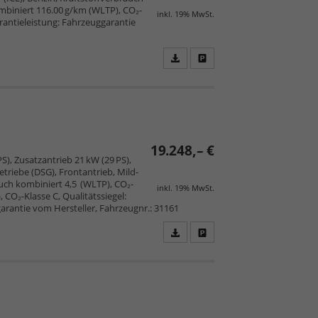
mbiniert 116.00 g/km (WLTP), CO₂-
inkl. 19% MwSt.
arantieleistung: Fahrzeuggarantie
Fahrzeugangebot
Parken
als
und
PDF
vergleichen
speichern/drucken
19.248,– €
S), Zusatzantrieb 21 kW (29 PS),
triebe (DSG), Frontantrieb, Mild-
uch kombiniert 4,5 (WLTP), CO₂-
inkl. 19% MwSt.
CO₂-Klasse C, Qualitätssiegel:
arantie vom Hersteller, Fahrzeugnr.: 31161
Fahrzeugangebot
Parken
als
und
PDF
vergleichen
speichern/drucken