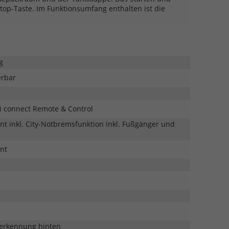
Stop-Taste. Im Funktionsumfang enthalten ist die
one-
g
erbar
on,
e,
i connect Remote & Control
hlte
nt inkl. City-Notbremsfunktion inkl. Fußgänger und
nt
abel
en
serkennung hinten