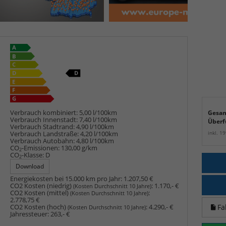
Verbrauch kombiniert:
5,00 l/100km
Gesam
Verbrauch Innenstadt:
7,40 l/100km
Überf
Verbrauch Stadtrand:
4,90 l/100km
inkl. 1
Verbrauch Landstraße:
4,20 l/100km
Verbrauch Autobahn:
4,80 l/100km
CO
-Emissionen:
130,00 g/km
2
CO
-Klasse:
D
2
Download
Energiekosten bei 15.000 km pro Jahr:
1.207,50 €
CO2 Kosten (niedrig)
:
1.170,- €
(Kosten Durchschnitt 10 Jahre)
CO2 Kosten (mittel)
:
(Kosten Durchschnitt 10 Jahre)
2.778,75 €
Fa
CO2 Kosten (hoch)
:
4.290,- €
(Kosten Durchschnitt 10 Jahre)
Jahressteuer:
263,- €