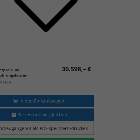
30.598,– €
tpreis inkl.
ührungskosten
9% MwSt.
In den Einkaufswagen
Parken und vergleichen
hrzeugangebot als PDF speichern/drucken