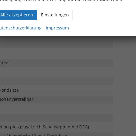
ege-Lendenwirbelstütze für die Vordersitze;
heiz- und anklappbar, automatisch abblendend;
Alle akzeptieren
Einstellungen
menlos
atenschutzerklärung
Impressum
nten
 Fondsitze
höhenverstellbar
tion plus (zusätzlich Schaltwippen bei DSG)
: Ablagefach; 12-Volt-Steckdose