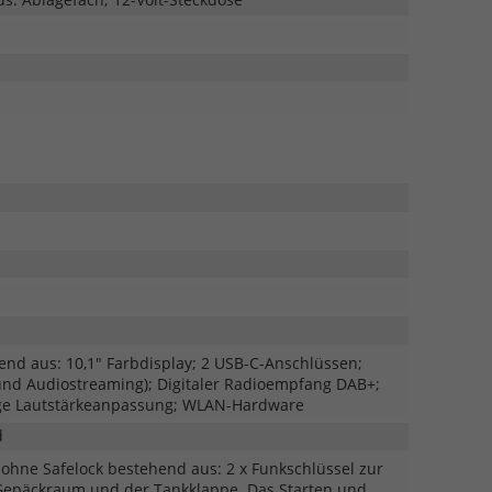
one-
e
et
nd aus: 10,1" Farbdisplay; 2 USB-C-Anschlüssen;
hone
 und Audiostreaming); Digitaler Radioempfang DAB+;
ge Lautstärkeanpassung; WLAN-Hardware
d
 ohne Safelock bestehend aus: 2 x Funkschlüssel zur
 Gepäckraum und der Tankklappe. Das Starten und