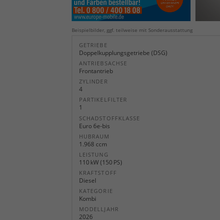
Beispielbilder, ggf. teilweise mit Sonderausstattung
GETRIEBE
Doppelkupplungsgetriebe (DSG)
ANTRIEBSACHSE
Frontantrieb
ZYLINDER
4
PARTIKELFILTER
1
SCHADSTOFFKLASSE
Euro 6e-bis
HUBRAUM
1.968 ccm
LEISTUNG
110 kW (150 PS)
KRAFTSTOFF
Diesel
KATEGORIE
Kombi
MODELLJAHR
2026