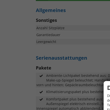
Allgemeines
Sonstiges
Anzahl Sitzplätze
Garantiedauer
Leergewicht
Serienausstattungen
Pakete
Ambiente-Lichtpaket bestehend aus: D
Make-up-Spiegel beleuchtet; Handsc
vorn und hinten; Gepäckraumbeleuchtung
Klimatisierungspaket plus bestehend 
D
Komfortpaket plus bestehend aus: 4-W
d
Außenspiegel elektrisch einstell-, be
T
Innenspiegel automatisch abblendend, rah
E