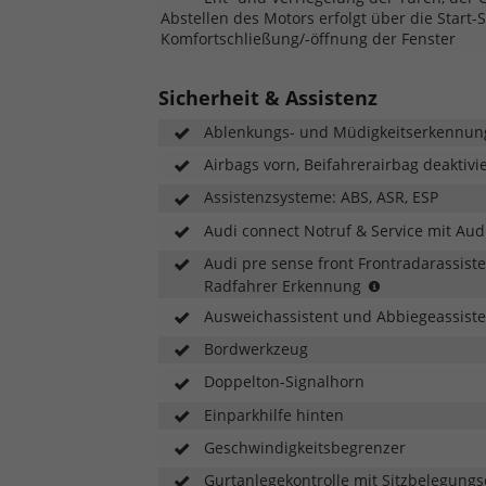
Ihre
Abstellen des Motors erfolgt über die Start-
Smartph
Komfortschließung/-öffnung der Fenster
Inhalte
nahtlos
direkt
Sicherheit & Assistenz
aufs
MMI-
Ablenkungs- und Müdigkeitserkennun
Display.
Airbags vorn, Beifahrerairbag deaktivi
Navigati
Telefoni
Assistenzsysteme: ABS, ASR, ESP
Musik
und
Audi connect Notruf & Service mit Aud
ausgewä
Audi pre sense front Frontradarassiste
Third-
Audi
Radfahrer Erkennung
Party
pre
Apps
Ausweichassistent und Abbiegeassiste
sense
lassen
front
Bordwerkzeug
sich
erfasst
komfort
Doppelton-Signalhorn
innerhalb
über
der
das
Einparkhilfe hinten
Systemgrenz
MMI
Geschwindigkeitsbegrenzer
mithilfe
touch-
eines
Display
Gurtanlegekontrolle mit Sitzbelegung