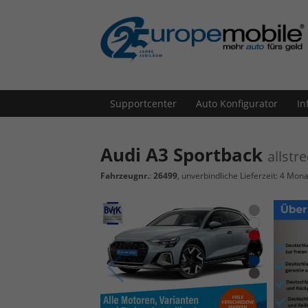
Supportcenter
Auto Konfigurator
In
Audi A3 Sportback
allstr
Fahrzeugnr.
:
26499
, unverbindliche Lieferzeit:
4 Mona