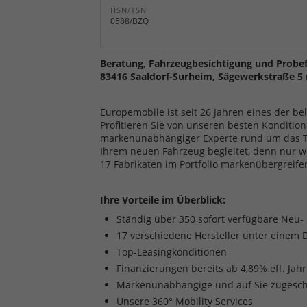
HSN/TSN
0588/BZQ
Beratung, Fahrzeugbesichtigung und Probef
83416 Saaldorf-Surheim, Sägewerkstraße 5 
Europemobile ist seit 26 Jahren eines der b
Profitieren Sie von unseren besten Kondition
markenunabhängiger Experte rund um das The
Ihrem neuen Fahrzeug begleitet, denn nur w
17 Fabrikaten im Portfolio markenübergreife
Ihre Vorteile im Überblick:
Ständig über 350 sofort verfügbare Neu
17 verschiedene Hersteller unter einem 
Top-Leasingkonditionen
Finanzierungen bereits ab 4,89% eff. Jah
Markenunabhängige und auf Sie zugesch
Unsere 360° Mobility Services