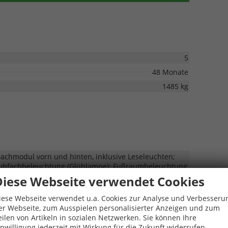
5
48 Monate
1485 kg
achmodul vorn und hinten, inklusive Leseleuchten;
huhfachbeleuchtung (Glühlampe); Fußraumbeleuchtung
Diese Webseite verwendet Cookies
aus: 3-Zonen-Komfortklimaautomatik; Sitzheizung vorn
iese Webseite verwendet u.a. Cookies zur Analyse und Verbesseru
ege-Lendenwirbelstütze für die Vordersitze;
er Webseite, zum Ausspielen personalisierter Anzeigen und zum
heiz- und anklappbar, automatisch abblendend;
eilen von Artikeln in sozialen Netzwerken. Sie können Ihre
menlos
inwilligung jederzeit mit Wirkung für die Zukunft widerrufen.