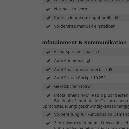
Normalsitze vorn
Rücksitzlehne umklappbar 40 : 60
Vordersitze manuell einstellbar
Infotainment & Kommunikation
6 Lautsprecher (passiv)
Audi Phonebox light
Das
Audi Smartphone-Interface
Smartph
Audi Virtual Cockpit 10,25"
Interfac
verbind
Gesetzlicher Notruf
Ihr
Infotainment "MMI Radio plus" bestehe
Smartp
Bluetooth-Schnittstelle (Freisprechen
mit
Sprachsteuerung; geschwindigkeitsabhängi
Ihrem
Audi
Vorbereitung für Functions on Deman
und
Zentralverriegelung mit Funkschlüssel
bringt
Ent- und Verriegelung der Türen, der