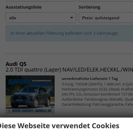
Ausstattungslinie
Sortierung
In Ihrer aktuellen Filterung befinden sich
2
Fahrzeuge:
Audi Q5
2.0 TDI quattro (Lager) NAV/LED/ELEK.HECKKL./W
unverbindliche Lieferzeit:
1 Tag
5-türig, 150 kW (204 PS), 1.968 cm³, 4 Zyl
Verbrennungsmotor (ICE), Diesel, Krafts
(WLTP), CO₂-Emission kombiniert 157.00 
Außenfarbe: Tamboragrau Metallic, Qualit
Garantieleistung: Fahrzeuggarantie, Fah
Diese Webseite verwendet Cookies