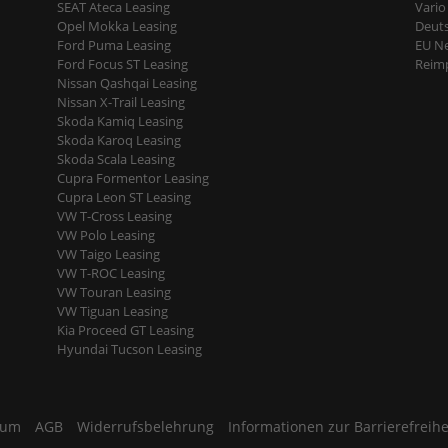
SEAT Ateca Leasing
Vario
Opel Mokka Leasing
Deut
Ford Puma Leasing
EU N
Ford Focus ST Leasing
Reimp
Nissan Qashqai Leasing
Nissan X-Trail Leasing
Skoda Kamiq Leasing
Skoda Karoq Leasing
Skoda Scala Leasing
Cupra Formentor Leasing
Cupra Leon ST Leasing
VW T-Cross Leasing
VW Polo Leasing
VW Taigo Leasing
VW T-ROC Leasing
VW Touran Leasing
VW Tiguan Leasing
Kia Proceed GT Leasing
Hyundai Tucson Leasing
sum
AGB
Widerrufsbelehrung
Informationen zur Barrierefreihe