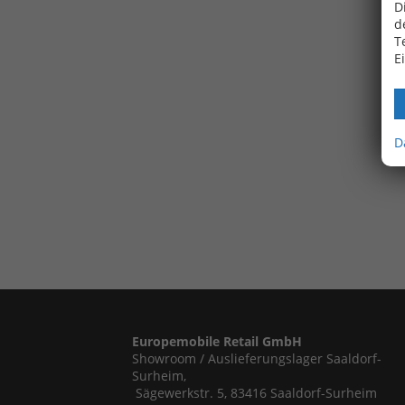
D
d
T
E
D
Europemobile Retail GmbH
Showroom / Auslieferungslager Saaldorf-
Surheim,
Sägewerkstr. 5, 83416 Saaldorf-Surheim