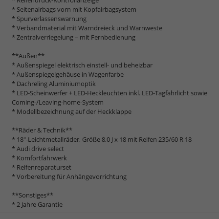
* Reifendruck-Kontrollanzeige
* Seitenairbags vorn mit Kopfairbagsystem
* Spurverlassenswarnung
* Verbandmaterial mit Warndreieck und Warnweste
* Zentralverriegelung – mit Fernbedienung
**Außen**
* Außenspiegel elektrisch einstell- und beheizbar
* Außenspiegelgehäuse in Wagenfarbe
* Dachreling Aluminiumoptik
* LED-Scheinwerfer + LED-Heckleuchten inkl. LED-Tagfahrlicht sowie
Coming-/Leaving-home-System
* Modellbezeichnung auf der Heckklappe
**Räder & Technik**
* 18"-Leichtmetallräder, Größe 8,0 J x 18 mit Reifen 235/60 R 18
* Audi drive select
* Komfortfahrwerk
* Reifenreparaturset
* Vorbereitung für Anhängevorrichtung
**Sonstiges**
* 2 Jahre Garantie