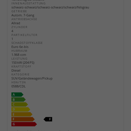
INNENAUSSTATTUNG
schwarz-schwarz/schwarz-schwarz/schwarz/felsgrau
GETRIEBE
Autom. 7-Gang
ANTRIEBSACHSE
Allrad
ZYLINDER
4
PARTIKELFILTER
1
SCHADSTOFFKLASSE
Euro 6e-bis
HUBRAUM
1.968 ccm
LEISTUNG
150 kW (204 PS)
KRAFTSTOFF
Diesel
KATEGORIE
SUV/Geländewagen/Pickup
HSN/TSN
0588/CDL