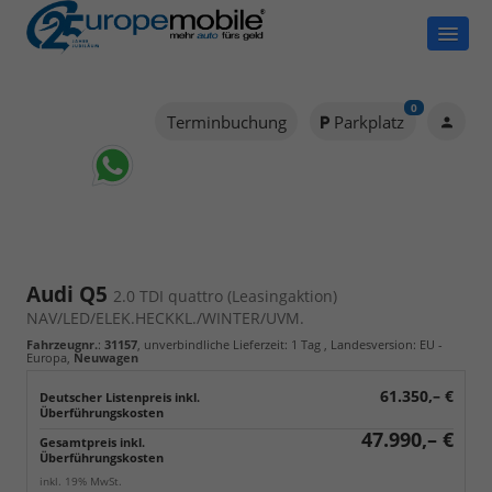
0
Terminbuchung
Parkplatz
Audi Q5
2.0 TDI quattro (Leasingaktion)
NAV/LED/ELEK.HECKKL./WINTER/UVM.
Fahrzeugnr.
:
31157
, unverbindliche Lieferzeit:
1 Tag
, Landesversion: EU -
Europa,
Neuwagen
61.350,– €
47.990,– €
Gesamtpreis inkl.
Überführungskosten
inkl. 19% MwSt.