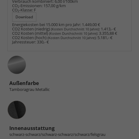
Verbrauch kombiniert:
6,00 l/100km
CO
-Emissionen:
157,00 g/km
2
CO
-Klasse:
F
2
Download
Energiekosten bei 15.000 km pro Jahr:
1.449,00 €
CO2 Kosten (niedrig)
:
1.413,- €
(Kosten Durchschnitt 10 Jahre)
CO2 Kosten (mittel)
:
3.355,88 €
(Kosten Durchschnitt 10 Jahre)
CO2 Kosten (hoch)
:
5.181,- €
(Kosten Durchschnitt 10 Jahre)
Jahressteuer:
330,- €
Außenfarbe
Tamboragrau Metallic
Innenausstattung
Innenausstattung
schwarz-schwarz/schwarz-schwarz/schwarz/felsgrau