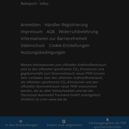
Reimport - Infos
Anmelden
Händler-Registrierung
Impressum
AGB
Widerrufsbelehrung
Informationen zur Barrierefreiheit
Datenschutz
Cookie-Einstellungen
Nutzungsbedingungen
Weitere Informationen zum offiziellen Kraftstoffverbrauch
und zu den offiziellen spezifischen CO
-Emissionen und
2
gegebenenfalls zum Stromverbrauch neuer PKW können
dem 'Leitfaden über den offiziellen Kraftstoffverbrauch,
die offiziellen spezifischen CO
-Emissionen und den
2
offiziellen Stromverbrauch neuer PKW' entnommen
werden, der an allen Verkaufsstellen und bei der
'Deutschen Automobil Treuhand GmbH' unentgeltlich
erhältlich ist unter www.dat.de.
© 2026
Europemobile Retail GmbH
,
Leopoldstr. 31
,
80802
München,
+49 (0)89 / 21 52 62 50
Fahrzeugangebot als PDF
In den Einkaufswagen
Parken und vergleichen
speichern/drucken
Powered by Autrado