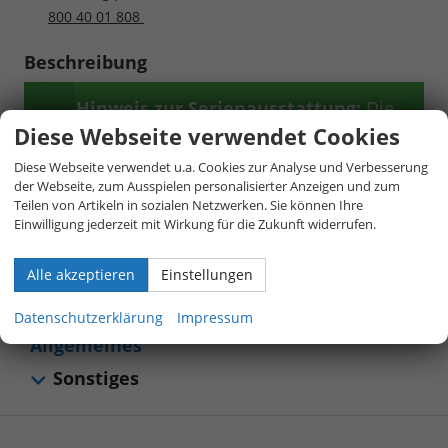
800 40 01 808
Beschreibung
Hinweis zur Serienausstattung:
Die
Diese Webseite verwendet Cookies
Serienausstattung entspricht in weiten
Teilen dem deutschen Modell – oft
Diese Webseite verwendet u.a. Cookies zur Analyse und Verbesserung
der Webseite, zum Ausspielen personalisierter Anzeigen und zum
sogar mit weiteren Extras inklusive. Aus
Teilen von Artikeln in sozialen Netzwerken. Sie können Ihre
Platzgründen ist nur ein Auszug
Einwilligung jederzeit mit Wirkung für die Zukunft widerrufen.
dargestellt. Für Details kontaktieren Sie
bitte unser Verkaufsteam.
Alle akzeptieren
Einstellungen
Datenschutzerklärung
Impressum
Allgemeines
Sonstiges