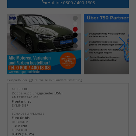
Hotline 0800 / 400 1808
Beispielbilder, ggf. teilweise mit Sonderausstattung
GETRIEBE
Doppelkupplungsgetriebe (DSG)
ANTRIEBSACHSE
Frontantrieb
ZYLINDER
4
SCHADSTOFFKLASSE
Euro 6e-bis
HUBRAUM
1.498 ccm
LEISTUNG
85 kW (116 PS)