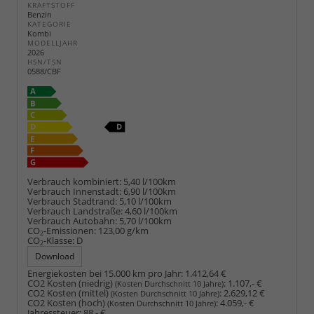
KRAFTSTOFF
Benzin
KATEGORIE
Kombi
MODELLJAHR
2026
HSN/TSN
0588/CBF
Verbrauch kombiniert:
5,40 l/100km
Verbrauch Innenstadt:
6,90 l/100km
Verbrauch Stadtrand:
5,10 l/100km
Verbrauch Landstraße:
4,60 l/100km
Verbrauch Autobahn:
5,70 l/100km
CO
-Emissionen:
123,00 g/km
2
CO
-Klasse:
D
2
Download
Energiekosten bei 15.000 km pro Jahr:
1.412,64 €
CO2 Kosten (niedrig)
:
1.107,- €
(Kosten Durchschnitt 10 Jahre)
CO2 Kosten (mittel)
:
2.629,12 €
(Kosten Durchschnitt 10 Jahre)
CO2 Kosten (hoch)
:
4.059,- €
(Kosten Durchschnitt 10 Jahre)
Jahressteuer:
88,- €