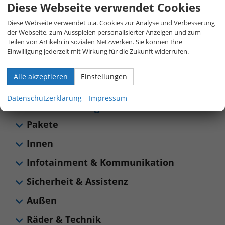
Diese Webseite verwendet Cookies
800 40 01 808
Diese Webseite verwendet u.a. Cookies zur Analyse und Verbesserung
der Webseite, zum Ausspielen personalisierter Anzeigen und zum
Teilen von Artikeln in sozialen Netzwerken. Sie können Ihre
Allgemeines
Einwilligung jederzeit mit Wirkung für die Zukunft widerrufen.
Sonstiges
Alle akzeptieren
Einstellungen
Datenschutzerklärung
Impressum
Serienausstattungen
Pakete
Innen
Infotainment & Kommunikation
Sicherheit & Assistenz
Außen
Räder & Technik