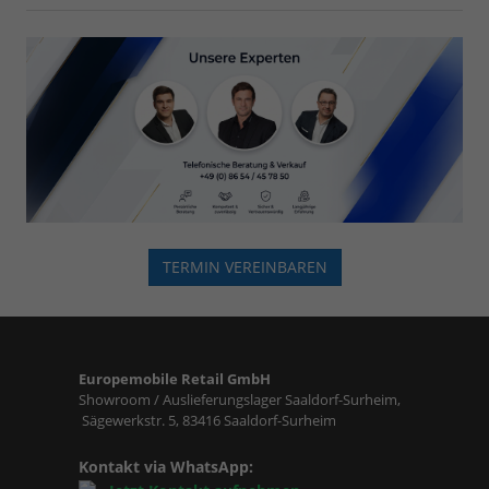
TERMIN VEREINBAREN
Europemobile Retail GmbH
Showroom / Auslieferungslager Saaldorf-Surheim,
Sägewerkstr. 5, 83416 Saaldorf-Surheim
Kontakt via WhatsApp: