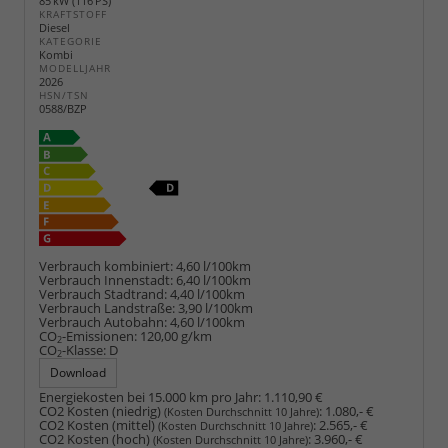
85 kW (116 PS)
KRAFTSTOFF
Diesel
KATEGORIE
Kombi
MODELLJAHR
2026
HSN/TSN
0588/BZP
Verbrauch kombiniert:
4,60 l/100km
Verbrauch Innenstadt:
6,40 l/100km
Verbrauch Stadtrand:
4,40 l/100km
Verbrauch Landstraße:
3,90 l/100km
Verbrauch Autobahn:
4,60 l/100km
CO
-Emissionen:
120,00 g/km
2
CO
-Klasse:
D
2
Download
Energiekosten bei 15.000 km pro Jahr:
1.110,90 €
CO2 Kosten (niedrig)
:
1.080,- €
(Kosten Durchschnitt 10 Jahre)
CO2 Kosten (mittel)
:
2.565,- €
(Kosten Durchschnitt 10 Jahre)
CO2 Kosten (hoch)
:
3.960,- €
(Kosten Durchschnitt 10 Jahre)