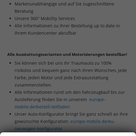
Markenunabhängige und auf Sie zugeschnittene
Beratung
Unsere 360° Mobility Services
Alle Informationen zu Ihrer Bestellung up to date in
Ihrem Kundencenter abrufbar
Alle Ausstattungsvarianten und Motorisierungen bestellbar!
Sie können sich bei uns Ihr Traumauto zu 100%
risikolos und bequem ganz nach Ihren Wünschen, jede
Farbe, jeden Motor und jede Extraausstattung
zusammenstellen.
Alle Informationen rund um den Fahrzeugkauf bis zur
Auslieferung finden Sie in unserem
europe-
mobile.de/bestell-leitfaden
Unser Auto-Konfigurator bringt Sie ganz schnell an Ihre
gewünschte Konfiguration:
europe-mobile.de/eu-
neuwagen-konfigurator
Beratung per Live-Chat oder telefonisch unter
+49 (0)