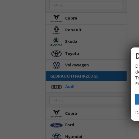
Q5
(2)
Cupra
Renault
Skoda
Toyota
Volkswagen
D
d
GEBRAUCHTFAHRZEUGE
T
E
Audi
Q3
(3)
D
Cupra
Ford
Hyundai