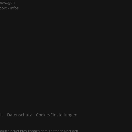
euwagen
ort - Infos
it
Datenschutz
Cookie-Einstellungen
brauch neuer PKW können dem 'Leitfaden über den