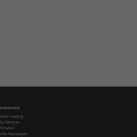
rmationen
nclusiv Leasing
ty Services
 Finance
sche Neuwagen