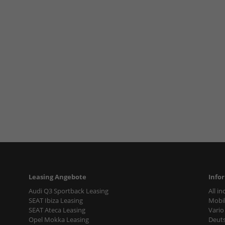
Leasing Angebote
Info
Audi Q3 Sportback Leasing
All i
SEAT Ibiza Leasing
Mobil
SEAT Ateca Leasing
Vario
Opel Mokka Leasing
Deut