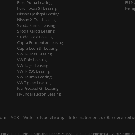
Ford Puma Leasing
EU N
Ford Focus ST Leasing
Reimp
Nissan Qashqai Leasing
Nissan X-Trail Leasing
Skoda Kamiq Leasing
Skoda Karoq Leasing
Skoda Scala Leasing
Cupra Formentor Leasing
Cupra Leon ST Leasing
VW T-Cross Leasing
VW Polo Leasing
VW Taigo Leasing
VW T-ROC Leasing
VW Touran Leasing
VW Tiguan Leasing
Kia Proceed GT Leasing
Hyundai Tucson Leasing
sum
AGB
Widerrufsbelehrung
Informationen zur Barrierefreihe
und zu den offiziellen spezifischen CO
-Emissionen und gegebenenfalls zum Stromver
2