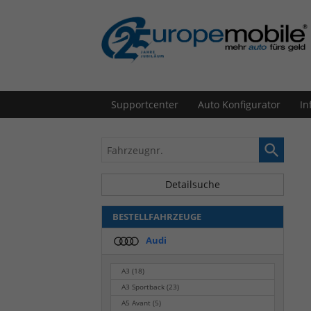
Supportcenter
Auto Konfigurator
In
Fahrzeugnr.
Detailsuche
BESTELLFAHRZEUGE
Audi
A3
(18)
A3 Sportback
(23)
A5 Avant
(5)