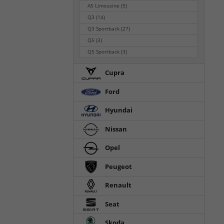
A5 Limousine
(5)
Q3
(14)
Q3 Sportback
(27)
Q5
(3)
Q5 Sportback
(3)
Cupra
Ford
Hyundai
Nissan
Opel
Peugeot
Renault
Seat
Skoda