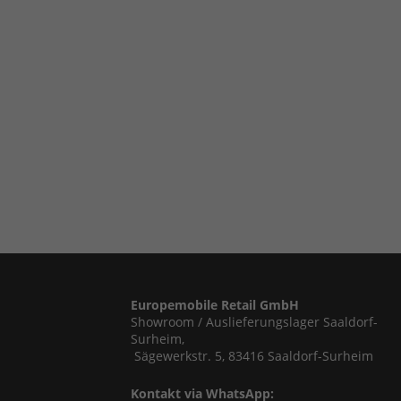
Europemobile Retail GmbH
Showroom / Auslieferungslager Saaldorf-
Surheim,
Sägewerkstr. 5, 83416 Saaldorf-Surheim
Kontakt via WhatsApp: