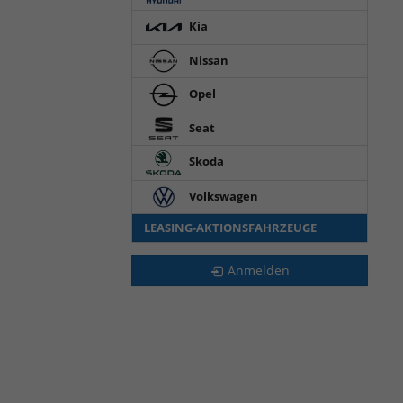
Kia
Nissan
Opel
Seat
Skoda
Volkswagen
LEASING-AKTIONSFAHRZEUGE
Anmelden