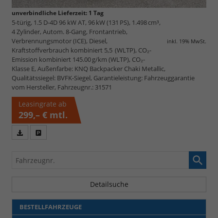
unverbindliche Lieferzeit:
1 Tag
5-türig, 1.5 D-4D 96 kW AT, 96 kW (131 PS), 1.498 cm³,
4 Zylinder, Autom. 8-Gang, Frontantrieb,
Verbrennungsmotor (ICE), Diesel,
inkl. 19% MwSt.
Kraftstoffverbrauch kombiniert 5,5 (WLTP), CO₂-
Emission kombiniert 145.00 g/km (WLTP), CO₂-
Klasse E, Außenfarbe: KNQ Backpacker Chaki Metallic,
Qualitätssiegel: BVFK-Siegel, Garantieleistung: Fahrzeuggarantie
vom Hersteller, Fahrzeugnr.: 31571
Leasingrate ab
299,– €
mtl.
Fahrzeugangebot
Parken
als
und
Fahrzeugnr.
PDF
vergleichen
speichern/drucken
Detailsuche
BESTELLFAHRZEUGE