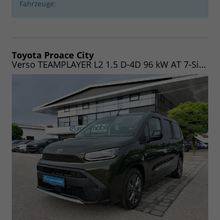
Fahrzeuge:
Toyota Proace City
Verso TEAMPLAYER L2 1.5 D-4D 96 kW AT 7-Sitzer (Leasingaktion) LED/WINTER/17"ALU/SMART/PRIVACY/2ZK/5JGARANTIE/UVM.