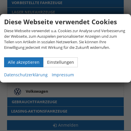
VORBESTELLTE FAHRZEUGE
LAGER NEUFAHRZEUGE
Diese Webseite verwendet Cookies
Audi
Diese Webseite verwendet u.a. Cookies zur Analyse und Verbesserung
Cupra
der Webseite, zum Ausspielen personalisierter Anzeigen und zum
Teilen von Artikeln in sozialen Netzwerken. Sie können Ihre
Renault
Einwilligung jederzeit mit Wirkung für die Zukunft widerrufen.
Skoda
Alle akzeptieren
Einstellungen
Toyota
Datenschutzerklärung
Impressum
Proace City
(10)
Volkswagen
GEBRAUCHTFAHRZEUGE
LEASING-AKTIONSFAHRZEUGE
Anmelden