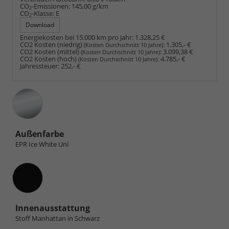
CO
-Emissionen:
145,00 g/km
2
CO
-Klasse:
E
2
Download
Energiekosten bei 15.000 km pro Jahr:
1.328,25 €
CO2 Kosten (niedrig)
:
1.305,- €
(Kosten Durchschnitt 10 Jahre)
CO2 Kosten (mittel)
:
3.099,38 €
(Kosten Durchschnitt 10 Jahre)
CO2 Kosten (hoch)
:
4.785,- €
(Kosten Durchschnitt 10 Jahre)
Jahressteuer:
252,- €
Außenfarbe
EPR Ice White Uni
Innenausstattung
Innenausstattung
Stoff Manhattan in Schwarz