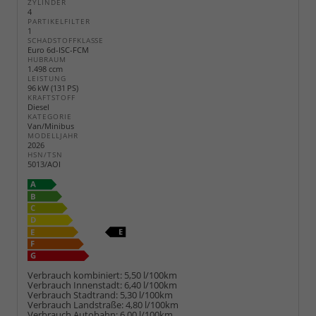
ZYLINDER
4
PARTIKELFILTER
1
SCHADSTOFFKLASSE
Euro 6d-ISC-FCM
HUBRAUM
1.498 ccm
LEISTUNG
96 kW (131 PS)
KRAFTSTOFF
Diesel
KATEGORIE
Van/Minibus
MODELLJAHR
2026
HSN/TSN
5013/AOI
Verbrauch kombiniert:
5,50 l/100km
Verbrauch Innenstadt:
6,40 l/100km
Verbrauch Stadtrand:
5,30 l/100km
Verbrauch Landstraße:
4,80 l/100km
Verbrauch Autobahn:
6,00 l/100km