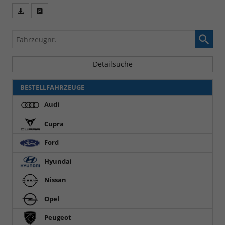
Fahrzeugangebot
Parken
als
und
Fahrzeugnr.
PDF
vergleichen
speichern/drucken
Detailsuche
BESTELLFAHRZEUGE
Audi
Cupra
Ford
Hyundai
Nissan
Opel
Peugeot